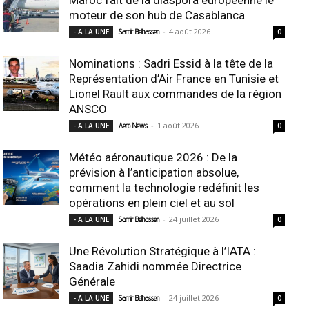
moteur de son hub de Casablanca
-
4 août 2026
- A LA UNE
Samir Belhassen
0
Nominations : Sadri Essid à la tête de la
Représentation d’Air France en Tunisie et
Lionel Rault aux commandes de la région
ANSCO
-
1 août 2026
- A LA UNE
Aero News
0
Météo aéronautique 2026 : De la
prévision à l’anticipation absolue,
comment la technologie redéfinit les
opérations en plein ciel et au sol
-
24 juillet 2026
- A LA UNE
Samir Belhassen
0
Une Révolution Stratégique à l’IATA :
Saadia Zahidi nommée Directrice
Générale
-
24 juillet 2026
- A LA UNE
Samir Belhassen
0