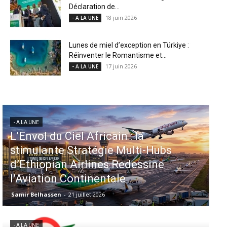
Déclaration de...
18 juin 2026
- A LA UNE
Lunes de miel d’exception en Türkiye :
Réinventer le Romantisme et...
17 juin 2026
- A LA UNE
- A LA UNE
Aéroports US : les États-Unis
Hubs
injectent 870 millions de dollars
ine
dans 339 projets, Los Angeles et
Miami en tête
Samir Belhassen
-
6 août 2026
- A LA UNE