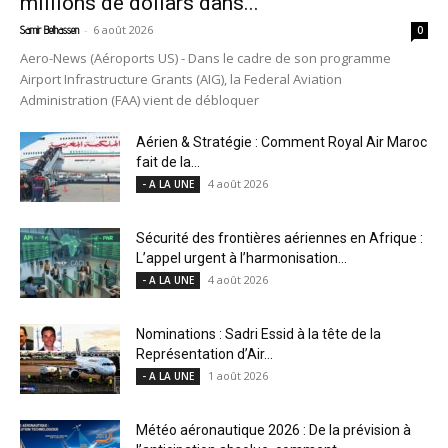
millions de dollars dans...
-
6 août 2026
Samir Belhassen
0
Aero-News (Aéroports US) - Dans le cadre de son programme
Airport Infrastructure Grants (AIG), la Federal Aviation
Administration (FAA) vient de débloquer
Aérien & Stratégie : Comment Royal Air Maroc
fait de la...
4 août 2026
- A LA UNE
Sécurité des frontières aériennes en Afrique :
L’appel urgent à l’harmonisation...
4 août 2026
- A LA UNE
Nominations : Sadri Essid à la tête de la
Représentation d’Air...
1 août 2026
- A LA UNE
Météo aéronautique 2026 : De la prévision à