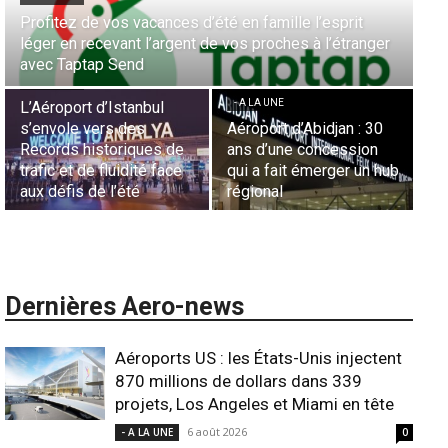
 l’esprit
Aérien & Stratégie : Comment Royal Air Maroc 
 à l’étranger
la diaspora européenne le moteur de son hub 
- A LA UNE
Casablanca
Nominations : Sa
Essid à la tête d
- A LA UNE
Représentation d
Abidjan : 30
Sécurité des frontières
France en Tunisi
concession
aériennes en Afrique :
Lionel Rault aux
émerger un hub
L’appel urgent à
commandes de l
l’harmonisation globale
ANSCO
Dernières Aero-news
Aéroports US : les États-Unis injectent
870 millions de dollars dans 339
projets, Los Angeles et Miami en tête
6 août 2026
- A LA UNE
0