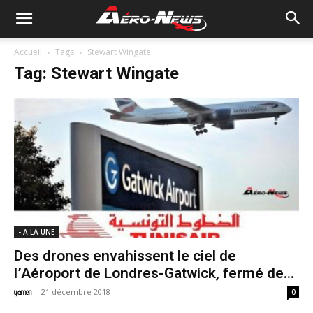
Accueil
Tags
Stewart Wingate
Tag: Stewart Wingate
- A LA UNE
Des drones envahissent le ciel de
l’Aéroport de Londres-Gatwick, fermé de...
-
21 décembre 2018
yamen
0