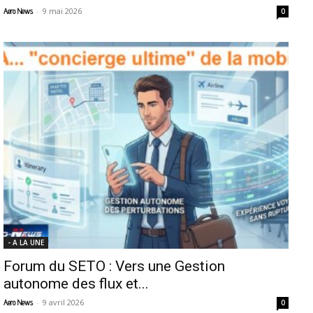
-
9 mai 2026
Aero News
0
- A LA UNE
Forum du SETO : Vers une Gestion
autonome des flux et...
-
9 avril 2026
Aero News
0