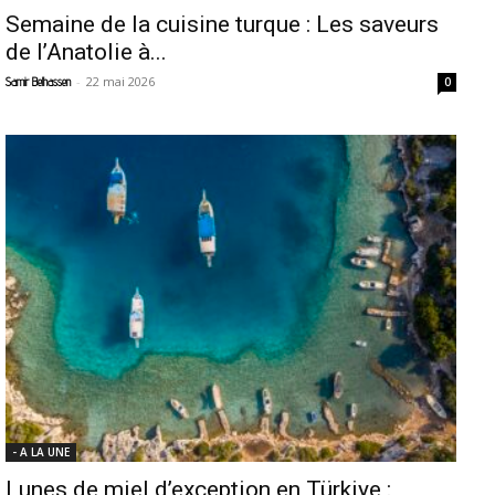
Semaine de la cuisine turque : Les saveurs
de l’Anatolie à...
-
22 mai 2026
Samir Belhassen
0
- A LA UNE
Lunes de miel d’exception en Türkiye :