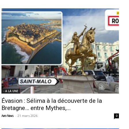
- A LA UNE
Évasion : Sélima à la découverte de la
Bretagne… entre Mythes,...
-
21 mars 2026
Aero News
0