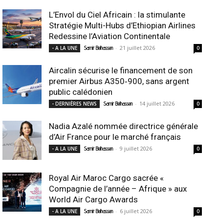
L’Envol du Ciel Africain : la stimulante
Stratégie Multi-Hubs d’Ethiopian Airlines
Redessine l’Aviation Continentale
-
21 juillet 2026
- A LA UNE
Samir Belhassen
0
Aircalin sécurise le financement de son
premier Airbus A350‑900, sans argent
public calédonien
-
14 juillet 2026
- DERNIÈRES NEWS
Samir Belhassen
0
Nadia Azalé nommée directrice générale
d’Air France pour le marché français
-
9 juillet 2026
- A LA UNE
Samir Belhassen
0
Royal Air Maroc Cargo sacrée «
Compagnie de l’année – Afrique » aux
World Air Cargo Awards
-
6 juillet 2026
- A LA UNE
Samir Belhassen
0