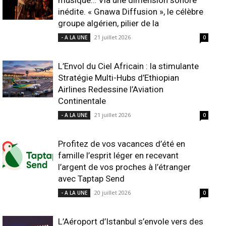
musique… Via une dimension sonore
inédite. « Gnawa Diffusion », le célèbre
groupe algérien, pilier de la
21 juillet 2026
- A LA UNE
0
L’Envol du Ciel Africain : la stimulante
Stratégie Multi-Hubs d’Ethiopian
Airlines Redessine l’Aviation
Continentale
21 juillet 2026
- A LA UNE
0
Profitez de vos vacances d’été en
famille l’esprit léger en recevant
l’argent de vos proches à l’étranger
avec Taptap Send
20 juillet 2026
- A LA UNE
0
L’Aéroport d’Istanbul s’envole vers des