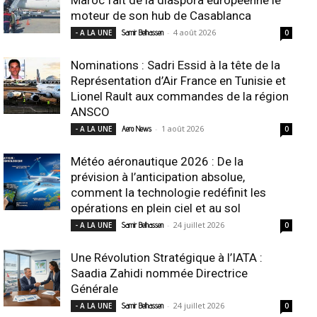
moteur de son hub de Casablanca
-
4 août 2026
- A LA UNE
Samir Belhassen
0
Nominations : Sadri Essid à la tête de la
Représentation d’Air France en Tunisie et
Lionel Rault aux commandes de la région
ANSCO
-
1 août 2026
- A LA UNE
Aero News
0
Météo aéronautique 2026 : De la
prévision à l’anticipation absolue,
comment la technologie redéfinit les
opérations en plein ciel et au sol
-
24 juillet 2026
- A LA UNE
Samir Belhassen
0
Une Révolution Stratégique à l’IATA :
Saadia Zahidi nommée Directrice
Générale
-
24 juillet 2026
- A LA UNE
Samir Belhassen
0