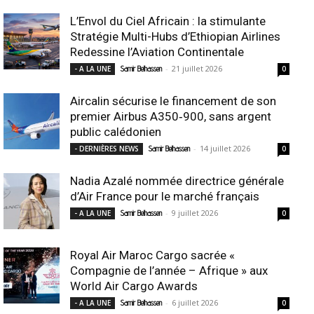
L’Envol du Ciel Africain : la stimulante
Stratégie Multi-Hubs d’Ethiopian Airlines
Redessine l’Aviation Continentale
-
21 juillet 2026
- A LA UNE
Samir Belhassen
0
Aircalin sécurise le financement de son
premier Airbus A350‑900, sans argent
public calédonien
-
14 juillet 2026
- DERNIÈRES NEWS
Samir Belhassen
0
Nadia Azalé nommée directrice générale
d’Air France pour le marché français
-
9 juillet 2026
- A LA UNE
Samir Belhassen
0
Royal Air Maroc Cargo sacrée «
Compagnie de l’année – Afrique » aux
World Air Cargo Awards
-
6 juillet 2026
- A LA UNE
Samir Belhassen
0