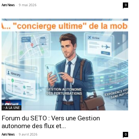
-
9 mai 2026
Aero News
0
- A LA UNE
Forum du SETO : Vers une Gestion
autonome des flux et...
-
9 avril 2026
Aero News
0