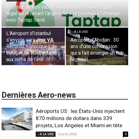
Aérien & Stratégie : Comment Royal Air Maroc fait de
la diaspora européenne le moteur de son hub de
- A LA UNE
Casablanca
Nominations : Sadri
Essid à la tête de la
- A LA UNE
Représentation d’Air
Sécurité des frontières
France en Tunisie et
aériennes en Afrique :
Lionel Rault aux
b
L’appel urgent à
commandes de la région
l’harmonisation globale
ANSCO
Dernières Aero-news
Aéroports US : les États-Unis injectent
870 millions de dollars dans 339
projets, Los Angeles et Miami en tête
6 août 2026
- A LA UNE
0