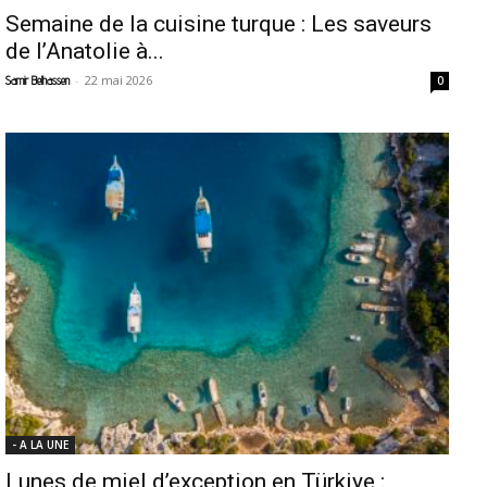
Semaine de la cuisine turque : Les saveurs
de l’Anatolie à...
-
22 mai 2026
Samir Belhassen
0
- A LA UNE
Lunes de miel d’exception en Türkiye :