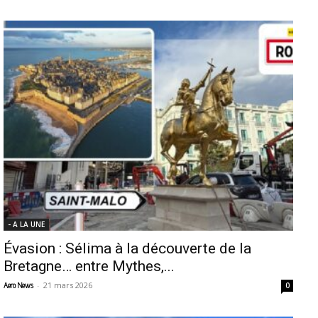
- A LA UNE
Évasion : Sélima à la découverte de la
Bretagne… entre Mythes,...
-
21 mars 2026
Aero News
0