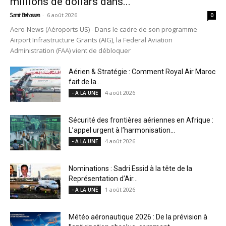
millions de dollars dans...
-
6 août 2026
Samir Belhassen
0
Aero-News (Aéroports US) - Dans le cadre de son programme
Airport Infrastructure Grants (AIG), la Federal Aviation
Administration (FAA) vient de débloquer
Aérien & Stratégie : Comment Royal Air Maroc
fait de la...
4 août 2026
- A LA UNE
Sécurité des frontières aériennes en Afrique :
L’appel urgent à l’harmonisation...
4 août 2026
- A LA UNE
Nominations : Sadri Essid à la tête de la
Représentation d’Air...
1 août 2026
- A LA UNE
Météo aéronautique 2026 : De la prévision à