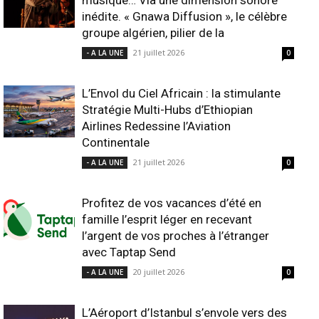
musique… Via une dimension sonore
inédite. « Gnawa Diffusion », le célèbre
groupe algérien, pilier de la
21 juillet 2026
- A LA UNE
0
L’Envol du Ciel Africain : la stimulante
Stratégie Multi-Hubs d’Ethiopian
Airlines Redessine l’Aviation
Continentale
21 juillet 2026
- A LA UNE
0
Profitez de vos vacances d’été en
famille l’esprit léger en recevant
l’argent de vos proches à l’étranger
avec Taptap Send
20 juillet 2026
- A LA UNE
0
L’Aéroport d’Istanbul s’envole vers des