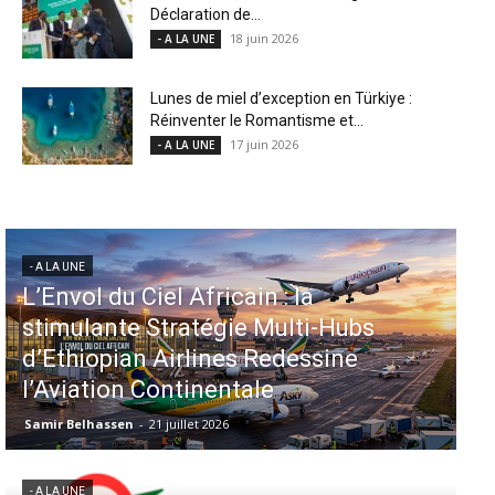
Déclaration de...
18 juin 2026
- A LA UNE
Lunes de miel d’exception en Türkiye :
Réinventer le Romantisme et...
17 juin 2026
- A LA UNE
- A LA UNE
Aéroports US : les États-Unis
injectent 870 millions de dollars
dans 339 projets, Los Angeles et
Miami en tête
Samir Belhassen
-
6 août 2026
- A LA UNE