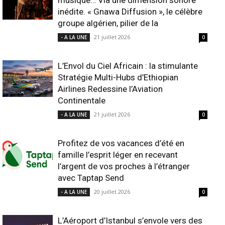
musique… Via une dimension sonore
inédite. « Gnawa Diffusion », le célèbre
groupe algérien, pilier de la
21 juillet 2026
- A LA UNE
0
L’Envol du Ciel Africain : la stimulante
Stratégie Multi-Hubs d’Ethiopian
Airlines Redessine l’Aviation
Continentale
21 juillet 2026
- A LA UNE
0
Profitez de vos vacances d’été en
famille l’esprit léger en recevant
l’argent de vos proches à l’étranger
avec Taptap Send
20 juillet 2026
- A LA UNE
0
L’Aéroport d’Istanbul s’envole vers des