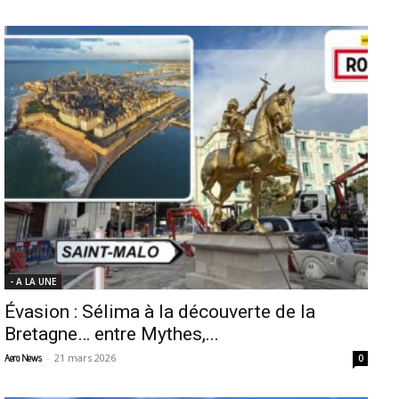
- A LA UNE
Évasion : Sélima à la découverte de la
Bretagne… entre Mythes,...
-
21 mars 2026
Aero News
0