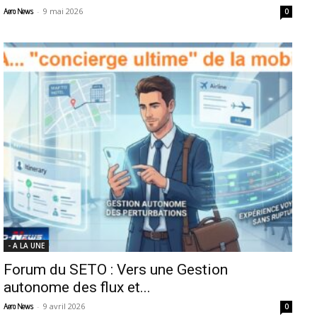
-
9 mai 2026
Aero News
0
- A LA UNE
Forum du SETO : Vers une Gestion
autonome des flux et...
-
9 avril 2026
Aero News
0