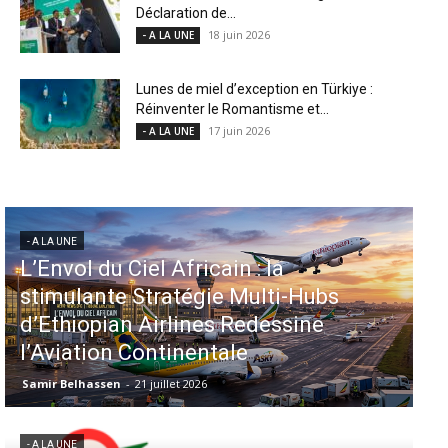
Déclaration de...
18 juin 2026
- A LA UNE
Lunes de miel d’exception en Türkiye :
Réinventer le Romantisme et...
17 juin 2026
- A LA UNE
- A LA UNE
Aéroports US : les États-Unis
injectent 870 millions de dollars
dans 339 projets, Los Angeles et
Miami en tête
Samir Belhassen
-
6 août 2026
- A LA UNE