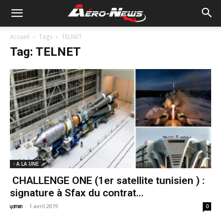
Accueil
Tags
TELNET
Tag: TELNET
- A LA UNE
CHALLENGE ONE (1er satellite tunisien ) :
signature à Sfax du contrat...
-
1 avril 2019
yamen
0