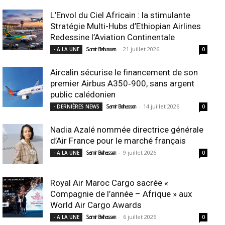
L’Envol du Ciel Africain : la stimulante
Stratégie Multi-Hubs d’Ethiopian Airlines
Redessine l’Aviation Continentale
-
21 juillet 2026
- A LA UNE
Samir Belhassen
0
Aircalin sécurise le financement de son
premier Airbus A350‑900, sans argent
public calédonien
-
14 juillet 2026
- DERNIÈRES NEWS
Samir Belhassen
0
Nadia Azalé nommée directrice générale
d’Air France pour le marché français
-
9 juillet 2026
- A LA UNE
Samir Belhassen
0
Royal Air Maroc Cargo sacrée «
Compagnie de l’année – Afrique » aux
World Air Cargo Awards
-
6 juillet 2026
- A LA UNE
Samir Belhassen
0