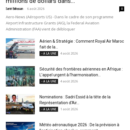
millions de dollars dans...
-
6 août 2026
Samir Belhassen
0
Aero-News (Aéroports US) - Dans le cadre de son programme
Airport Infrastructure Grants (AIG), la Federal Aviation
Administration (FAA) vient de débloquer
Aérien & Stratégie : Comment Royal Air Maroc
fait de la...
4 août 2026
- A LA UNE
Sécurité des frontières aériennes en Afrique :
L’appel urgent à l’harmonisation...
4 août 2026
- A LA UNE
Nominations : Sadri Essid à la tête de la
Représentation d’Air...
1 août 2026
- A LA UNE
Météo aéronautique 2026 : De la prévision à