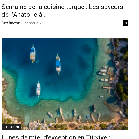
Semaine de la cuisine turque : Les saveurs
de l’Anatolie à...
-
22 mai 2026
Samir Belhassen
0
- A LA UNE
Lunes de miel d’exception en Türkiye :