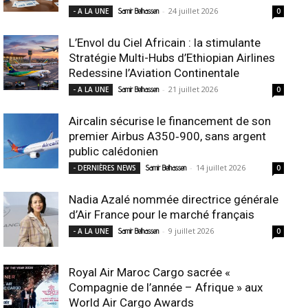
-
24 juillet 2026
- A LA UNE
Samir Belhassen
0
L’Envol du Ciel Africain : la stimulante
Stratégie Multi-Hubs d’Ethiopian Airlines
Redessine l’Aviation Continentale
-
21 juillet 2026
- A LA UNE
Samir Belhassen
0
Aircalin sécurise le financement de son
premier Airbus A350‑900, sans argent
public calédonien
-
14 juillet 2026
- DERNIÈRES NEWS
Samir Belhassen
0
Nadia Azalé nommée directrice générale
d’Air France pour le marché français
-
9 juillet 2026
- A LA UNE
Samir Belhassen
0
Royal Air Maroc Cargo sacrée «
Compagnie de l’année – Afrique » aux
World Air Cargo Awards