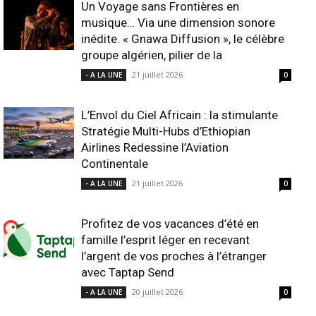
Un Voyage sans Frontières en
musique… Via une dimension sonore
inédite. « Gnawa Diffusion », le célèbre
groupe algérien, pilier de la
21 juillet 2026
- A LA UNE
0
L’Envol du Ciel Africain : la stimulante
Stratégie Multi-Hubs d’Ethiopian
Airlines Redessine l’Aviation
Continentale
21 juillet 2026
- A LA UNE
0
Profitez de vos vacances d’été en
famille l’esprit léger en recevant
l’argent de vos proches à l’étranger
avec Taptap Send
20 juillet 2026
- A LA UNE
0