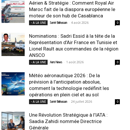
Aérien & Stratégie : Comment Royal Air
Maroc fait de la diaspora européenne le
moteur de son hub de Casablanca
-
4 août 2026
- A LA UNE
Samir Belhassen
0
Nominations : Sadri Essid à la tête de la
Représentation d’Air France en Tunisie et
Lionel Rault aux commandes de la région
ANSCO
-
1 août 2026
- A LA UNE
Aero News
0
Météo aéronautique 2026 : De la
prévision à l’anticipation absolue,
comment la technologie redéfinit les
opérations en plein ciel et au sol
-
24 juillet 2026
- A LA UNE
Samir Belhassen
0
Une Révolution Stratégique à l’IATA :
Saadia Zahidi nommée Directrice
Générale