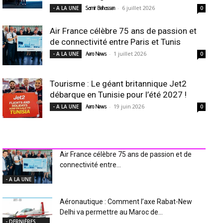
-
6 juillet 2026
- A LA UNE
Samir Belhassen
0
Air France célèbre 75 ans de passion et
de connectivité entre Paris et Tunis
-
1 juillet 2026
- A LA UNE
Aero News
0
Tourisme : Le géant britannique Jet2
débarque en Tunisie pour l’été 2027 !
-
19 juin 2026
- A LA UNE
Aero News
0
INDUSTRIE Aéro
Air France célèbre 75 ans de passion et de
connectivité entre...
- A LA UNE
Aéronautique : Comment l’axe Rabat-New
Delhi va permettre au Maroc de...
- DERNIÈRES