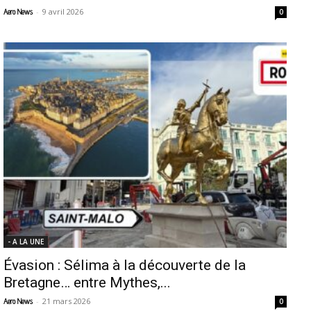
-
9 avril 2026
Aero News
0
- A LA UNE
Évasion : Sélima à la découverte de la
Bretagne… entre Mythes,...
-
21 mars 2026
Aero News
0