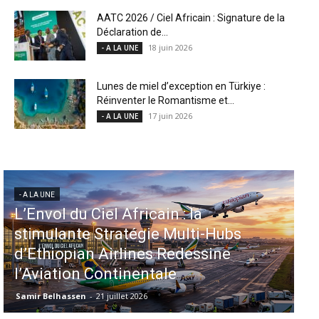
AATC 2026 / Ciel Africain : Signature de la
Déclaration de...
18 juin 2026
- A LA UNE
Lunes de miel d’exception en Türkiye :
Réinventer le Romantisme et...
17 juin 2026
- A LA UNE
- A LA UNE
Aéroports US : les États-Unis
injectent 870 millions de dollars
dans 339 projets, Los Angeles et
Miami en tête
Samir Belhassen
-
6 août 2026