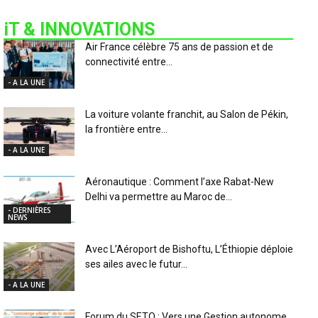
iT & INNOVATIONS
Air France célèbre 75 ans de passion et de
connectivité entre...
- A LA UNE
La voiture volante franchit, au Salon de Pékin,
la frontière entre...
- A LA UNE
Aéronautique : Comment l’axe Rabat-New
Delhi va permettre au Maroc de...
- DERNIÈRES
NEWS
Avec L’Aéroport de Bishoftu, L’Éthiopie déploie
ses ailes avec le futur...
- A LA UNE
Forum du SETO : Vers une Gestion autonome