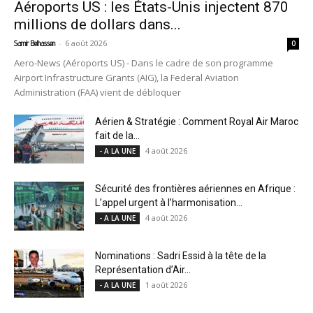
Aéroports US : les États-Unis injectent 870
millions de dollars dans...
-
6 août 2026
Samir Belhassen
0
Aero-News (Aéroports US) - Dans le cadre de son programme
Airport Infrastructure Grants (AIG), la Federal Aviation
Administration (FAA) vient de débloquer
Aérien & Stratégie : Comment Royal Air Maroc
fait de la...
4 août 2026
- A LA UNE
Sécurité des frontières aériennes en Afrique :
L’appel urgent à l’harmonisation...
4 août 2026
- A LA UNE
Nominations : Sadri Essid à la tête de la
Représentation d’Air...
1 août 2026
- A LA UNE