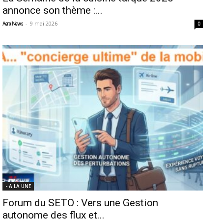
annonce son thème :...
-
9 mai 2026
Aero News
0
- A LA UNE
Forum du SETO : Vers une Gestion
autonome des flux et...