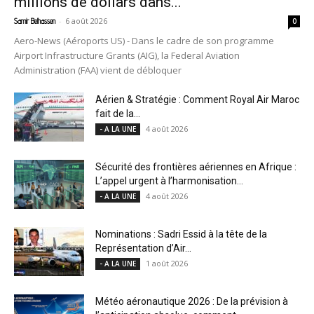
millions de dollars dans...
-
6 août 2026
Samir Belhassen
0
Aero-News (Aéroports US) - Dans le cadre de son programme
Airport Infrastructure Grants (AIG), la Federal Aviation
Administration (FAA) vient de débloquer
Aérien & Stratégie : Comment Royal Air Maroc
fait de la...
4 août 2026
- A LA UNE
Sécurité des frontières aériennes en Afrique :
L’appel urgent à l’harmonisation...
4 août 2026
- A LA UNE
Nominations : Sadri Essid à la tête de la
Représentation d’Air...
1 août 2026
- A LA UNE
Météo aéronautique 2026 : De la prévision à