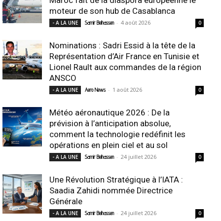
moteur de son hub de Casablanca
-
4 août 2026
- A LA UNE
Samir Belhassen
0
Nominations : Sadri Essid à la tête de la
Représentation d’Air France en Tunisie et
Lionel Rault aux commandes de la région
ANSCO
-
1 août 2026
- A LA UNE
Aero News
0
Météo aéronautique 2026 : De la
prévision à l’anticipation absolue,
comment la technologie redéfinit les
opérations en plein ciel et au sol
-
24 juillet 2026
- A LA UNE
Samir Belhassen
0
Une Révolution Stratégique à l’IATA :
Saadia Zahidi nommée Directrice
Générale
-
24 juillet 2026
- A LA UNE
Samir Belhassen
0