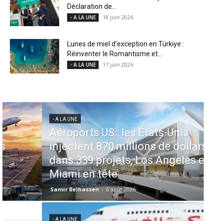
Déclaration de...
18 juin 2026
- A LA UNE
Lunes de miel d’exception en Türkiye :
Réinventer le Romantisme et...
17 juin 2026
- A LA UNE
- A LA UNE
- 
Aéroports US : les États-Unis
M
injectent 870 millions de dollars
pr
dans 339 projets, Los Angeles et
c
Miami en tête
le
Samir Belhassen
-
6 août 2026
Sa
- A LA UNE