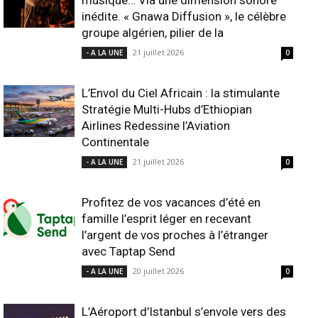
musique… Via une dimension sonore
inédite. « Gnawa Diffusion », le célèbre
groupe algérien, pilier de la
21 juillet 2026
- A LA UNE
0
L’Envol du Ciel Africain : la stimulante
Stratégie Multi-Hubs d’Ethiopian
Airlines Redessine l’Aviation
Continentale
21 juillet 2026
- A LA UNE
0
Profitez de vos vacances d’été en
famille l’esprit léger en recevant
l’argent de vos proches à l’étranger
avec Taptap Send
20 juillet 2026
- A LA UNE
0
L’Aéroport d’Istanbul s’envole vers des