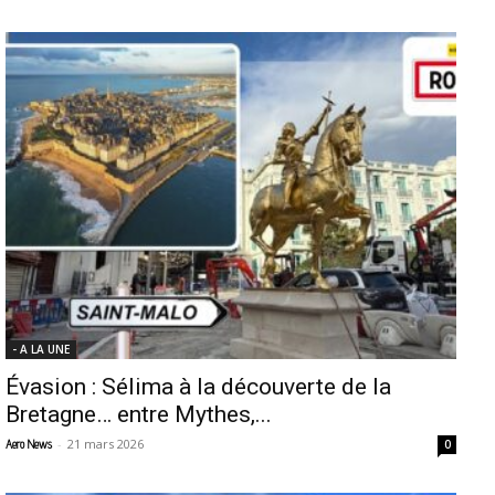
- A LA UNE
Évasion : Sélima à la découverte de la
Bretagne… entre Mythes,...
-
21 mars 2026
Aero News
0