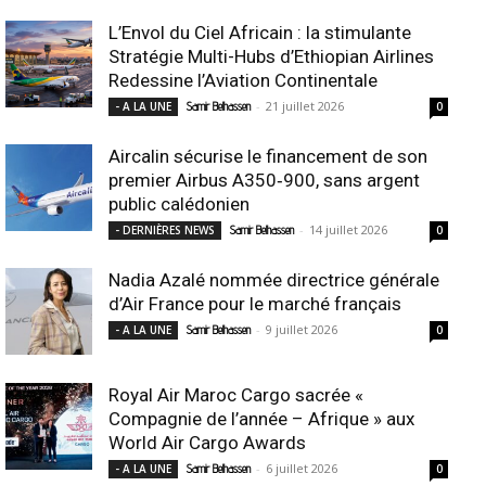
L’Envol du Ciel Africain : la stimulante
Stratégie Multi-Hubs d’Ethiopian Airlines
Redessine l’Aviation Continentale
-
21 juillet 2026
- A LA UNE
Samir Belhassen
0
Aircalin sécurise le financement de son
premier Airbus A350‑900, sans argent
public calédonien
-
14 juillet 2026
- DERNIÈRES NEWS
Samir Belhassen
0
Nadia Azalé nommée directrice générale
d’Air France pour le marché français
-
9 juillet 2026
- A LA UNE
Samir Belhassen
0
Royal Air Maroc Cargo sacrée «
Compagnie de l’année – Afrique » aux
World Air Cargo Awards
-
6 juillet 2026
- A LA UNE
Samir Belhassen
0