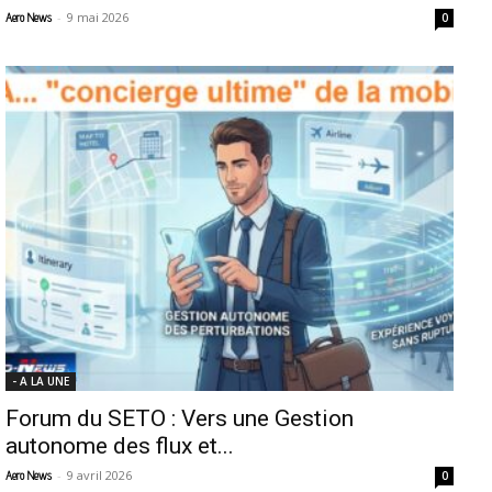
-
9 mai 2026
Aero News
0
- A LA UNE
Forum du SETO : Vers une Gestion
autonome des flux et...
-
9 avril 2026
Aero News
0