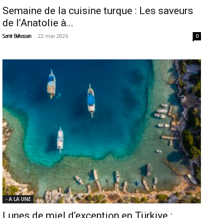
Semaine de la cuisine turque : Les saveurs
de l’Anatolie à...
-
22 mai 2026
Samir Belhassen
0
- A LA UNE
Lunes de miel d’exception en Türkiye :