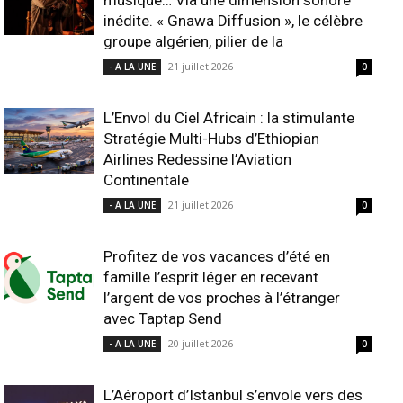
musique… Via une dimension sonore
inédite. « Gnawa Diffusion », le célèbre
groupe algérien, pilier de la
21 juillet 2026
- A LA UNE
0
L’Envol du Ciel Africain : la stimulante
Stratégie Multi-Hubs d’Ethiopian
Airlines Redessine l’Aviation
Continentale
21 juillet 2026
- A LA UNE
0
Profitez de vos vacances d’été en
famille l’esprit léger en recevant
l’argent de vos proches à l’étranger
avec Taptap Send
20 juillet 2026
- A LA UNE
0
L’Aéroport d’Istanbul s’envole vers des