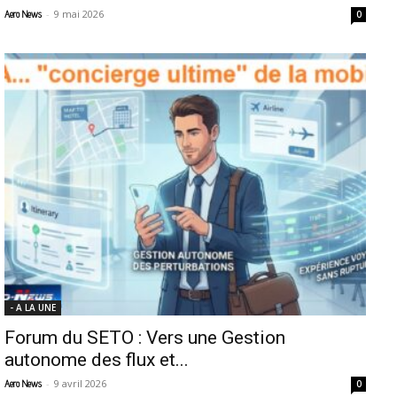
-
9 mai 2026
Aero News
0
- A LA UNE
Forum du SETO : Vers une Gestion
autonome des flux et...
-
9 avril 2026
Aero News
0