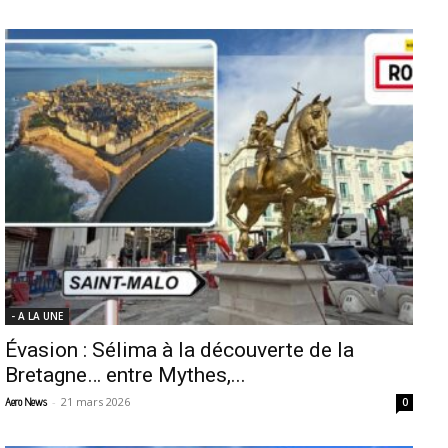
- A LA UNE
Évasion : Sélima à la découverte de la
Bretagne… entre Mythes,...
-
21 mars 2026
Aero News
0