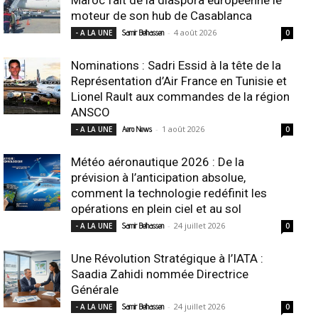
moteur de son hub de Casablanca
-
4 août 2026
- A LA UNE
Samir Belhassen
0
Nominations : Sadri Essid à la tête de la
Représentation d’Air France en Tunisie et
Lionel Rault aux commandes de la région
ANSCO
-
1 août 2026
- A LA UNE
Aero News
0
Météo aéronautique 2026 : De la
prévision à l’anticipation absolue,
comment la technologie redéfinit les
opérations en plein ciel et au sol
-
24 juillet 2026
- A LA UNE
Samir Belhassen
0
Une Révolution Stratégique à l’IATA :
Saadia Zahidi nommée Directrice
Générale
-
24 juillet 2026
- A LA UNE
Samir Belhassen
0