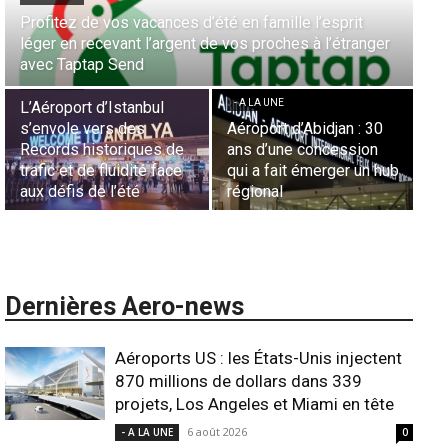
Aérien & Stratégie : Comment Royal Air Maroc fait de
er
la diaspora européenne le moteur de son hub de
- A LA UNE
Casablanca
Nominations : Sadri
Essid à la tête de la
- A LA UNE
Représentation d’Air
0
Sécurité des frontières
France en Tunisie et
aériennes en Afrique :
Lionel Rault aux
hub
L’appel urgent à
commandes de la région
l’harmonisation globale
ANSCO
Dernières Aero-news
Aéroports US : les États-Unis injectent
870 millions de dollars dans 339
projets, Los Angeles et Miami en tête
6 août 2026
- A LA UNE
0