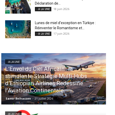
Déclaration de...
18 juin 2026
- A LA UNE
Lunes de miel d’exception en Türkiye :
Réinventer le Romantisme et...
17 juin 2026
- A LA UNE
- A LA UNE
Aéroports US : les États-Unis
injectent 870 millions de dollars
dans 339 projets, Los Angeles et
Miami en tête
Samir Belhassen
-
6 août 2026
- A LA UNE