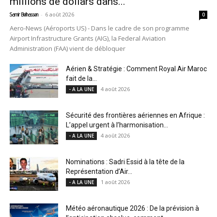
millions de dollars dans...
-
6 août 2026
Samir Belhassen
0
Aero-News (Aéroports US) - Dans le cadre de son programme
Airport Infrastructure Grants (AIG), la Federal Aviation
Administration (FAA) vient de débloquer
Aérien & Stratégie : Comment Royal Air Maroc
fait de la...
4 août 2026
- A LA UNE
Sécurité des frontières aériennes en Afrique :
L’appel urgent à l’harmonisation...
4 août 2026
- A LA UNE
Nominations : Sadri Essid à la tête de la
Représentation d’Air...
1 août 2026
- A LA UNE
Météo aéronautique 2026 : De la prévision à