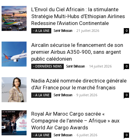
L’Envol du Ciel Africain : la stimulante
Stratégie Multi-Hubs d’Ethiopian Airlines
Redessine l’Aviation Continentale
-
21 juillet 2026
- A LA UNE
Samir Belhassen
0
Aircalin sécurise le financement de son
premier Airbus A350‑900, sans argent
public calédonien
-
14 juillet 2026
- DERNIÈRES NEWS
Samir Belhassen
0
Nadia Azalé nommée directrice générale
d’Air France pour le marché français
-
9 juillet 2026
- A LA UNE
Samir Belhassen
0
Royal Air Maroc Cargo sacrée «
Compagnie de l’année – Afrique » aux
World Air Cargo Awards
-
6 juillet 2026
- A LA UNE
Samir Belhassen
0