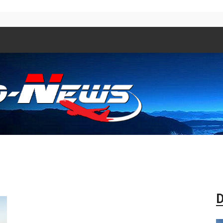
Aero
D