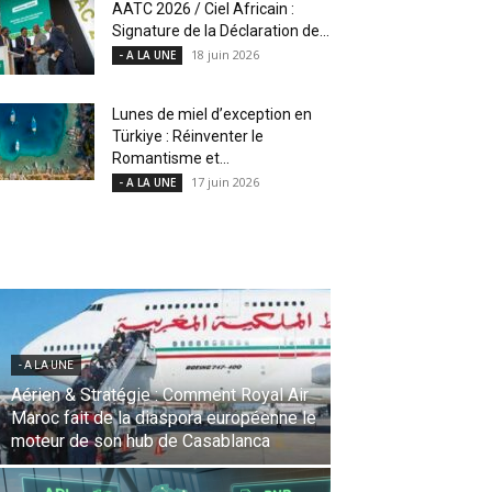
AATC 2026 / Ciel Africain :
Signature de la Déclaration de...
18 juin 2026
- A LA UNE
Lunes de miel d’exception en
Türkiye : Réinventer le
Romantisme et...
17 juin 2026
- A LA UNE
- A LA UNE
Une Révolution Stratégique à l’IATA :
Saadia Zahidi nommée Directrice
Générale