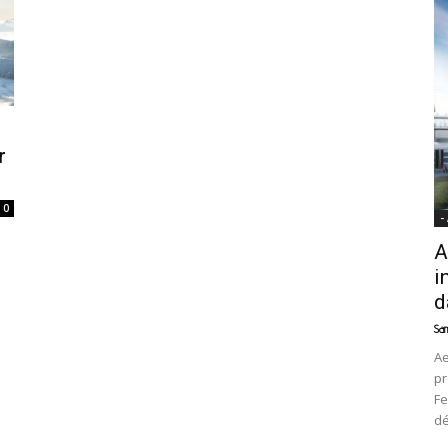
News
r
0
-
A
i
d
Sam
Ae
pr
Fe
d