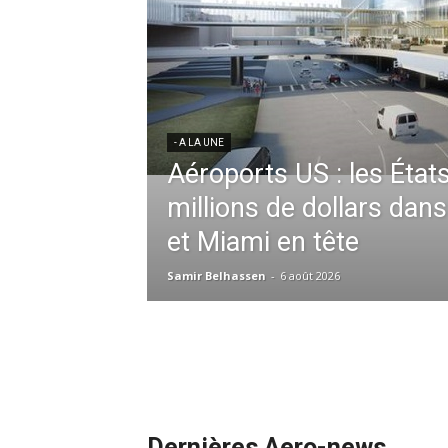
res aériennes en
ent à l’harmonisation
- A LA UNE
Météo aéronautique 2026
l’anticipation absolue,
ssid à la tête de la
redéfinit les opérations 
 France en Tunisie et
mmandes de la région
Samir Belhassen
-
24 juillet 2026
Dernières Aero-news