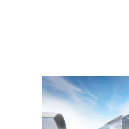
 Comment Royal Air
spora européenne le
de Casablanca