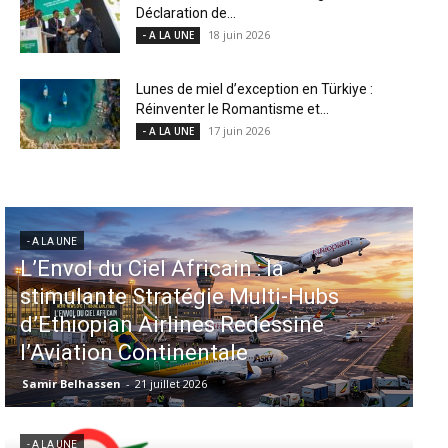
Déclaration de...
18 juin 2026
- A LA UNE
Lunes de miel d’exception en Türkiye :
Réinventer le Romantisme et...
17 juin 2026
- A LA UNE
- A LA UNE
Aéroports US : les États-Unis
injectent 870 millions de dollars
dans 339 projets, Los Angeles et
Miami en tête
Samir Belhassen
-
6 août 2026
- A LA UNE