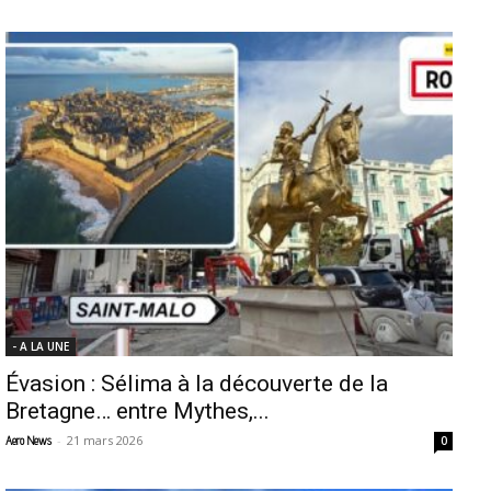
- A LA UNE
Évasion : Sélima à la découverte de la
Bretagne… entre Mythes,...
-
21 mars 2026
Aero News
0