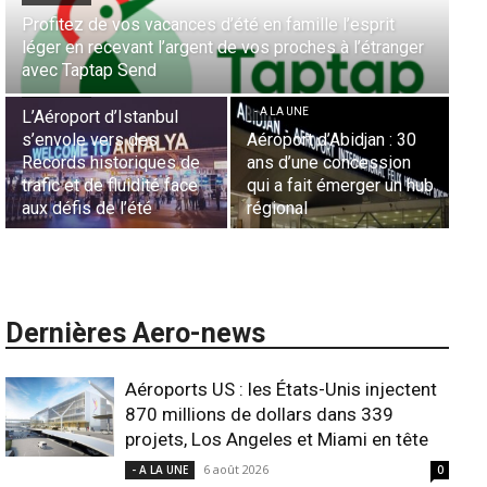
Aérien & Stratégie : Comment Royal Air Maroc fait de
er
la diaspora européenne le moteur de son hub de
- A LA UNE
Casablanca
Nominations : Sadri
Essid à la tête de la
- A LA UNE
Représentation d’Air
0
Sécurité des frontières
France en Tunisie et
aériennes en Afrique :
Lionel Rault aux
hub
L’appel urgent à
commandes de la région
l’harmonisation globale
ANSCO
Dernières Aero-news
Aéroports US : les États-Unis injectent
870 millions de dollars dans 339
projets, Los Angeles et Miami en tête
6 août 2026
- A LA UNE
0