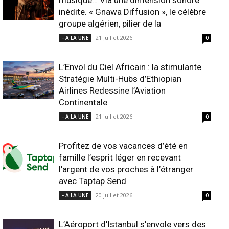
musique… Via une dimension sonore
inédite. « Gnawa Diffusion », le célèbre
groupe algérien, pilier de la
21 juillet 2026
- A LA UNE
0
L’Envol du Ciel Africain : la stimulante
Stratégie Multi-Hubs d’Ethiopian
Airlines Redessine l’Aviation
Continentale
21 juillet 2026
- A LA UNE
0
Profitez de vos vacances d’été en
famille l’esprit léger en recevant
l’argent de vos proches à l’étranger
avec Taptap Send
20 juillet 2026
- A LA UNE
0
L’Aéroport d’Istanbul s’envole vers des