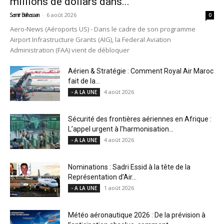
millions de dollars dans...
-
6 août 2026
Samir Belhassen
0
Aero-News (Aéroports US) - Dans le cadre de son programme
Airport Infrastructure Grants (AIG), la Federal Aviation
Administration (FAA) vient de débloquer
Aérien & Stratégie : Comment Royal Air Maroc
fait de la...
4 août 2026
- A LA UNE
Sécurité des frontières aériennes en Afrique :
L’appel urgent à l’harmonisation...
4 août 2026
- A LA UNE
Nominations : Sadri Essid à la tête de la
Représentation d’Air...
1 août 2026
- A LA UNE
Météo aéronautique 2026 : De la prévision à