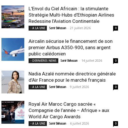
L’Envol du Ciel Africain : la stimulante
Stratégie Multi-Hubs d’Ethiopian Airlines
Redessine l’Aviation Continentale
-
21 juillet 2026
- A LA UNE
Samir Belhassen
0
Aircalin sécurise le financement de son
premier Airbus A350‑900, sans argent
public calédonien
-
14 juillet 2026
- DERNIÈRES NEWS
Samir Belhassen
0
Nadia Azalé nommée directrice générale
d’Air France pour le marché français
-
9 juillet 2026
- A LA UNE
Samir Belhassen
0
Royal Air Maroc Cargo sacrée «
Compagnie de l’année – Afrique » aux
World Air Cargo Awards
-
6 juillet 2026
- A LA UNE
Samir Belhassen
0