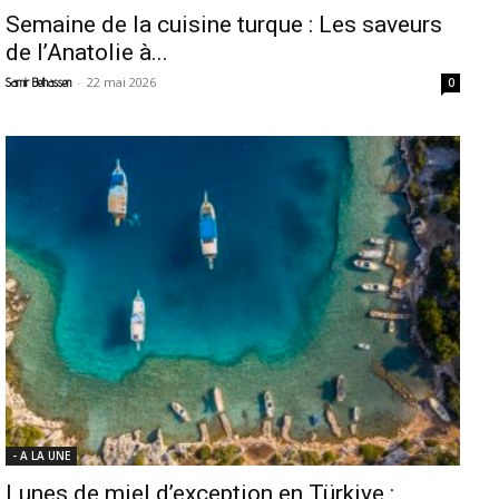
Semaine de la cuisine turque : Les saveurs
de l’Anatolie à...
-
22 mai 2026
Samir Belhassen
0
- A LA UNE
Lunes de miel d’exception en Türkiye :