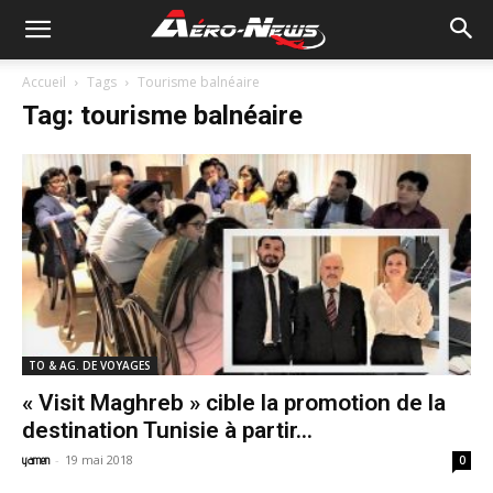
Accueil
Tags
Tourisme balnéaire
Tag: tourisme balnéaire
TO & AG. DE VOYAGES
« Visit Maghreb » cible la promotion de la
destination Tunisie à partir...
-
19 mai 2018
yamen
0