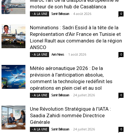
moteur de son hub de Casablanca
-
4 août 2026
- A LA UNE
Samir Belhassen
0
Nominations : Sadri Essid à la tête de la
Représentation d’Air France en Tunisie et
Lionel Rault aux commandes de la région
ANSCO
-
1 août 2026
- A LA UNE
Aero News
0
Météo aéronautique 2026 : De la
prévision à l’anticipation absolue,
comment la technologie redéfinit les
opérations en plein ciel et au sol
-
24 juillet 2026
- A LA UNE
Samir Belhassen
0
Une Révolution Stratégique à l’IATA :
Saadia Zahidi nommée Directrice
Générale
-
24 juillet 2026
- A LA UNE
Samir Belhassen
0