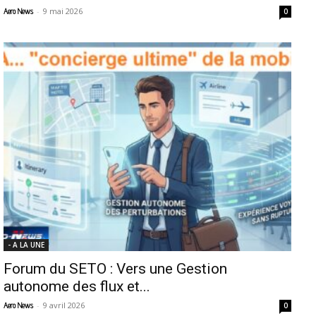
-
9 mai 2026
Aero News
0
- A LA UNE
Forum du SETO : Vers une Gestion
autonome des flux et...
-
9 avril 2026
Aero News
0