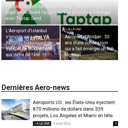
Aérien & Stratégie : Comment Royal Air Maroc fait de
nger
la diaspora européenne le moteur de son hub de
- A LA UNE
Casablanca
Nominations : Sadri
Essid à la tête de la
- A LA UNE
Représentation d’Air
 30
Sécurité des frontières
France en Tunisie et
on
aériennes en Afrique :
Lionel Rault aux
un hub
L’appel urgent à
commandes de la région
l’harmonisation globale
ANSCO
Dernières Aero-news
Aéroports US : les États-Unis injectent
870 millions de dollars dans 339
projets, Los Angeles et Miami en tête
6 août 2026
- A LA UNE
0