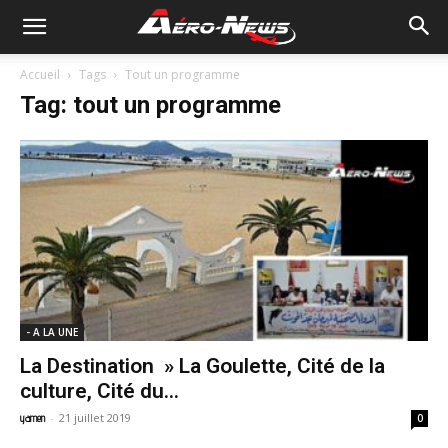
Accueil
Tags
Tout un programme
Tag: tout un programme
- A LA UNE
La Destination » La Goulette, Cité de la
culture, Cité du...
-
21 juillet 2019
yamen
0