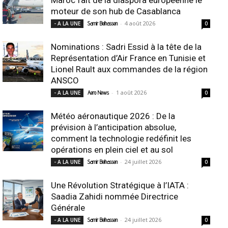
moteur de son hub de Casablanca
-
4 août 2026
- A LA UNE
Samir Belhassen
0
Nominations : Sadri Essid à la tête de la
Représentation d’Air France en Tunisie et
Lionel Rault aux commandes de la région
ANSCO
-
1 août 2026
- A LA UNE
Aero News
0
Météo aéronautique 2026 : De la
prévision à l’anticipation absolue,
comment la technologie redéfinit les
opérations en plein ciel et au sol
-
24 juillet 2026
- A LA UNE
Samir Belhassen
0
Une Révolution Stratégique à l’IATA :
Saadia Zahidi nommée Directrice
Générale
-
24 juillet 2026
- A LA UNE
Samir Belhassen
0