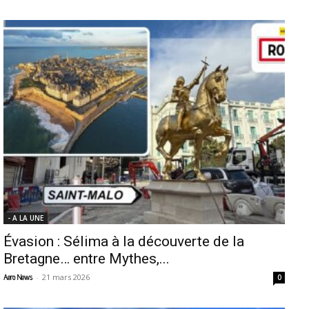
- A LA UNE
Évasion : Sélima à la découverte de la
Bretagne… entre Mythes,...
-
21 mars 2026
Aero News
0