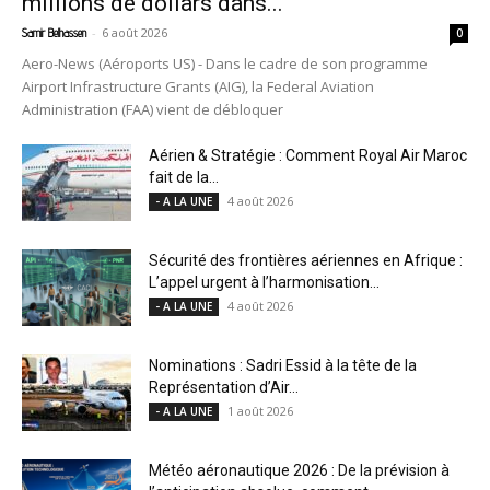
millions de dollars dans...
-
6 août 2026
Samir Belhassen
0
Aero-News (Aéroports US) - Dans le cadre de son programme
Airport Infrastructure Grants (AIG), la Federal Aviation
Administration (FAA) vient de débloquer
Aérien & Stratégie : Comment Royal Air Maroc
fait de la...
4 août 2026
- A LA UNE
Sécurité des frontières aériennes en Afrique :
L’appel urgent à l’harmonisation...
4 août 2026
- A LA UNE
Nominations : Sadri Essid à la tête de la
Représentation d’Air...
1 août 2026
- A LA UNE
Météo aéronautique 2026 : De la prévision à