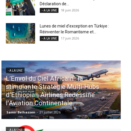
Déclaration de...
18 juin 2026
- A LA UNE
Lunes de miel d’exception en Türkiye :
Réinventer le Romantisme et...
17 juin 2026
- A LA UNE
- A LA UNE
Aéroports US : les États-Unis
injectent 870 millions de dollars
dans 339 projets, Los Angeles et
Miami en tête
Samir Belhassen
-
6 août 2026
- A LA UNE