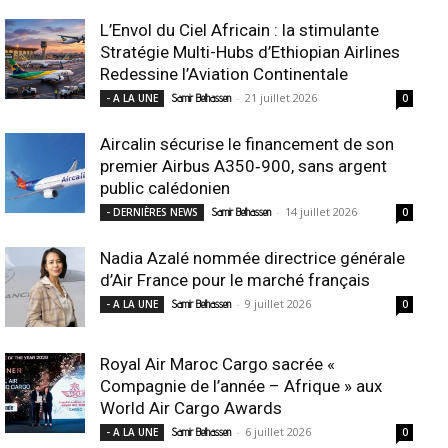
L’Envol du Ciel Africain : la stimulante
Stratégie Multi-Hubs d’Ethiopian Airlines
Redessine l’Aviation Continentale
-
21 juillet 2026
- A LA UNE
Samir Belhassen
0
Aircalin sécurise le financement de son
premier Airbus A350‑900, sans argent
public calédonien
-
14 juillet 2026
- DERNIÈRES NEWS
Samir Belhassen
0
Nadia Azalé nommée directrice générale
d’Air France pour le marché français
-
9 juillet 2026
- A LA UNE
Samir Belhassen
0
Royal Air Maroc Cargo sacrée «
Compagnie de l’année – Afrique » aux
World Air Cargo Awards
-
6 juillet 2026
- A LA UNE
Samir Belhassen
0