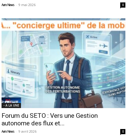
-
9 mai 2026
Aero News
0
- A LA UNE
Forum du SETO : Vers une Gestion
autonome des flux et...
-
9 avril 2026
Aero News
0