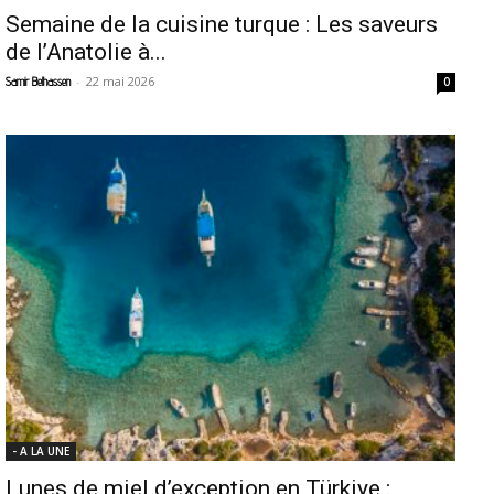
Semaine de la cuisine turque : Les saveurs
de l’Anatolie à...
-
22 mai 2026
Samir Belhassen
0
- A LA UNE
Lunes de miel d’exception en Türkiye :