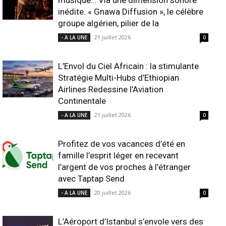
musique… Via une dimension sonore
inédite. « Gnawa Diffusion », le célèbre
groupe algérien, pilier de la
21 juillet 2026
- A LA UNE
0
L’Envol du Ciel Africain : la stimulante
Stratégie Multi-Hubs d’Ethiopian
Airlines Redessine l’Aviation
Continentale
21 juillet 2026
- A LA UNE
0
Profitez de vos vacances d’été en
famille l’esprit léger en recevant
l’argent de vos proches à l’étranger
avec Taptap Send
20 juillet 2026
- A LA UNE
0
L’Aéroport d’Istanbul s’envole vers des