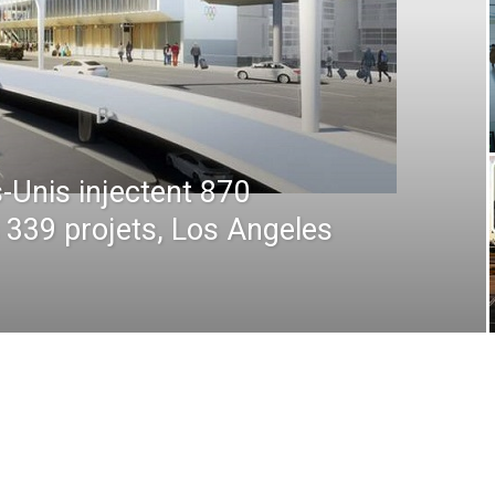
utique 2026 : De la prévision à
on absolue, comment la technologie
 opérations en plein ciel et au sol
et 2026