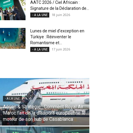
AATC 2026 / Ciel Africain :
Signature de la Déclaration de...
18 juin 2026
- A LA UNE
Lunes de miel d’exception en
Türkiye : Réinventer le
Romantisme et...
17 juin 2026
- A LA UNE
- A LA UNE
Une Révolution Stratégique à l’IATA :
Saadia Zahidi nommée Directrice
Générale