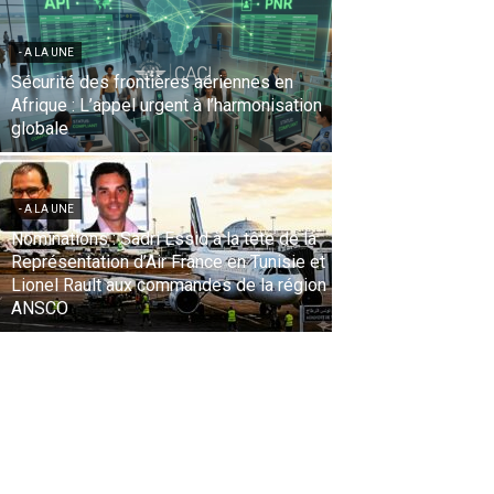
- A LA UNE
Le Sentido Bellevue Park accueille le « 9-
Hands Dinner », une expérience
gastronomique internationale
- A LA UNE
Un Voyage sans Frontières en musique…
Via une dimension sonore inédite. «
Gnawa Diffusion », le célèbre groupe
algérien, pilier de la