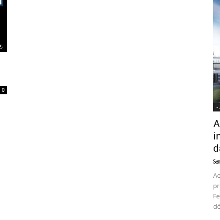
News
0
-
A
i
d
Sam
Ae
pr
Fe
d