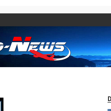
Aero
D