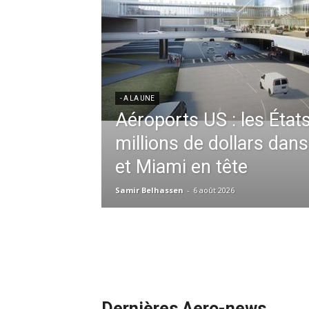
res aériennes en
ent à l’harmonisation
- A LA UNE
Météo aéronautique 2026
l’anticipation absolue,
ssid à la tête de la
redéfinit les opérations 
 France en Tunisie et
mmandes de la région
Samir Belhassen
-
24 juillet 2026
Dernières Aero-news