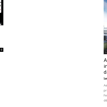
News
0
-
A
i
d
Sam
Ae
pr
Fe
d