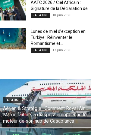
AATC 2026 / Ciel Africain :
Signature de la Déclaration de...
18 juin 2026
- A LA UNE
Lunes de miel d’exception en
Türkiye : Réinventer le
Romantisme et...
17 juin 2026
- A LA UNE
- A LA UNE
Une Révolution Stratégique à l’IATA :
Saadia Zahidi nommée Directrice
Générale