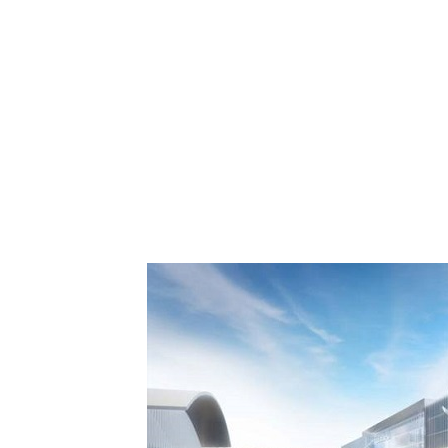
 Comment Royal Air
spora européenne le
de Casablanca