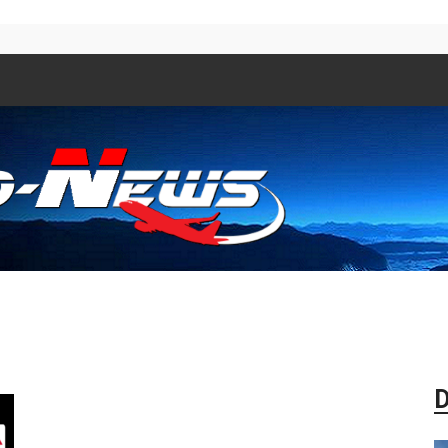
Aero
D