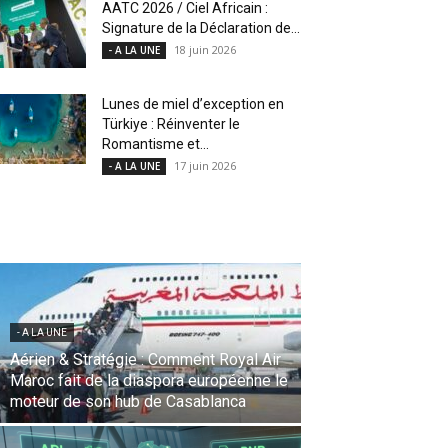
AATC 2026 / Ciel Africain :
Signature de la Déclaration de...
18 juin 2026
- A LA UNE
Lunes de miel d’exception en
Türkiye : Réinventer le
Romantisme et...
17 juin 2026
- A LA UNE
- A LA UNE
Une Révolution Stratégique à l’IATA :
Saadia Zahidi nommée Directrice
Générale