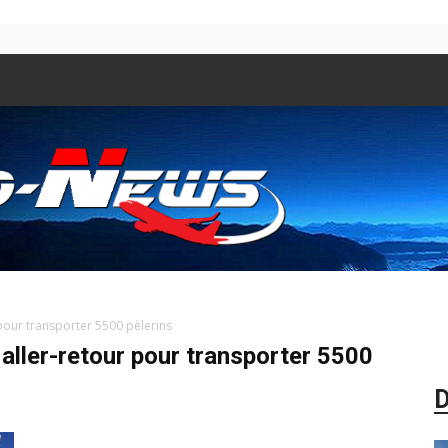
 pour transporter 5500 pèlerins
Aero
 aller-retour pour transporter 5500
D