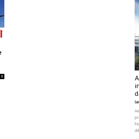
News
e
-
0
A
i
d
Sam
Ae
pr
Fe
d