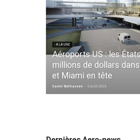
res aériennes en
ent à l’harmonisation
- A LA UNE
Météo aéronautique 2026
l’anticipation absolue,
ssid à la tête de la
redéfinit les opérations 
 France en Tunisie et
mmandes de la région
Samir Belhassen
-
24 juillet 2026
Dernières Aero-news