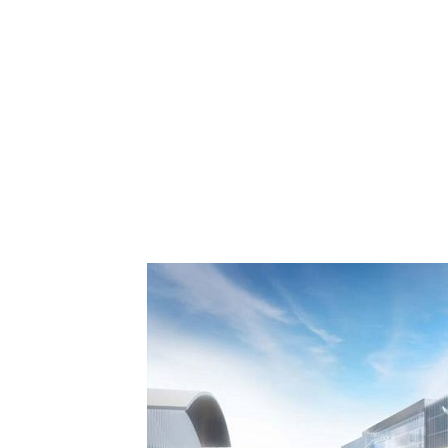
 Comment Royal Air
spora européenne le
de Casablanca