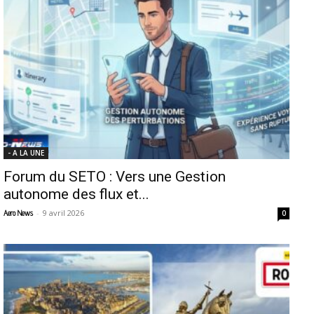
- A LA UNE
Forum du SETO : Vers une Gestion
autonome des flux et...
-
9 avril 2026
Aero News
0