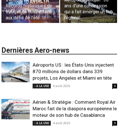
aériennes en Afrique :
Lionel Rault aux
ub
L’appel urgent à
commandes de la région
l’harmonisation globale
ANSCO
Dernières Aero-news
Aéroports US : les États-Unis injectent
870 millions de dollars dans 339
projets, Los Angeles et Miami en tête
6 août 2026
- A LA UNE
0
Aérien & Stratégie : Comment Royal Air
Maroc fait de la diaspora européenne le
moteur de son hub de Casablanca
4 août 2026
- A LA UNE
0