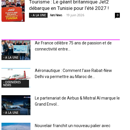
Tourisme : Le géant britannique Jet2
débarque en Tunisie pour l’été 2027 !
-
19 juin 2026
- A LA UNE
Aero News
0
INDUSTRIE Aéro
Air France célèbre 75 ans de passion et de
connectivité entre...
- A LA UNE
Aéronautique : Comment l’axe Rabat-New
Delhi va permettre au Maroc de...
- DERNIÈRES
NEWS
Le partenariat de Airbus & Mistral AI marque le
Grand Envol...
- A LA UNE
Nouvelair franchit un nouveau palier avec