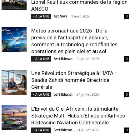
Lionel Rault aux commandes de la région
ANSCO
-
1 août 2026
- A LA UNE
Aero News
0
Météo aéronautique 2026 : De la
prévision à l’anticipation absolue,
comment la technologie redéfinit les
opérations en plein ciel et au sol
-
24 juillet 2026
- A LA UNE
Samir Belhassen
0
Une Révolution Stratégique à l’IATA :
Saadia Zahidi nommée Directrice
Générale
-
24 juillet 2026
- A LA UNE
Samir Belhassen
0
L’Envol du Ciel Africain : la stimulante
Stratégie Multi-Hubs d’Ethiopian Airlines
Redessine l’Aviation Continentale
-
21 juillet 2026
- A LA UNE
Samir Belhassen
0