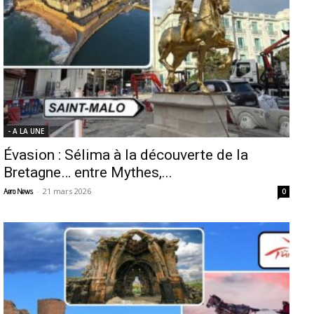
- A LA UNE
Évasion : Sélima à la découverte de la
Bretagne… entre Mythes,...
-
21 mars 2026
Aero News
0