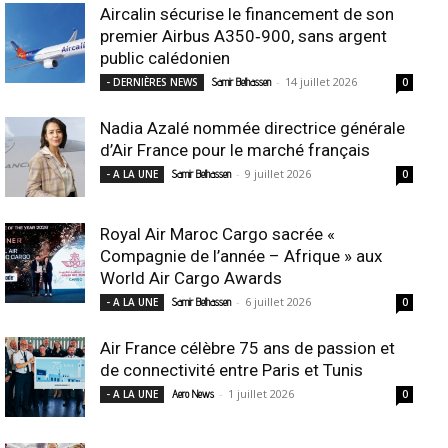
Aircalin sécurise le financement de son
premier Airbus A350‑900, sans argent
public calédonien
-
14 juillet 2026
- DERNIÈRES NEWS
Samir Belhassen
0
Nadia Azalé nommée directrice générale
d’Air France pour le marché français
-
9 juillet 2026
- A LA UNE
Samir Belhassen
0
Royal Air Maroc Cargo sacrée «
Compagnie de l’année – Afrique » aux
World Air Cargo Awards
-
6 juillet 2026
- A LA UNE
Samir Belhassen
0
Air France célèbre 75 ans de passion et
de connectivité entre Paris et Tunis
-
1 juillet 2026
- A LA UNE
Aero News
0