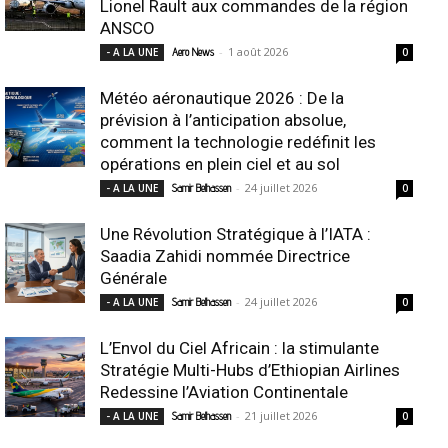
Lionel Rault aux commandes de la région
ANSCO
-
1 août 2026
- A LA UNE
Aero News
0
Météo aéronautique 2026 : De la
prévision à l’anticipation absolue,
comment la technologie redéfinit les
opérations en plein ciel et au sol
-
24 juillet 2026
- A LA UNE
Samir Belhassen
0
Une Révolution Stratégique à l’IATA :
Saadia Zahidi nommée Directrice
Générale
-
24 juillet 2026
- A LA UNE
Samir Belhassen
0
L’Envol du Ciel Africain : la stimulante
Stratégie Multi-Hubs d’Ethiopian Airlines
Redessine l’Aviation Continentale
-
21 juillet 2026
- A LA UNE
Samir Belhassen
0