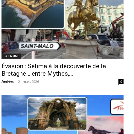
- A LA UNE
Évasion : Sélima à la découverte de la
Bretagne… entre Mythes,...
-
21 mars 2026
Aero News
0