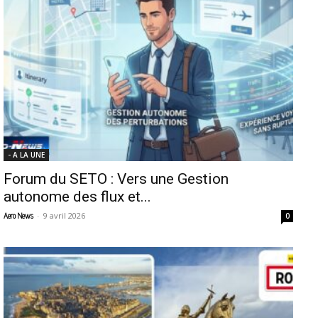
- A LA UNE
Forum du SETO : Vers une Gestion
autonome des flux et...
-
9 avril 2026
Aero News
0