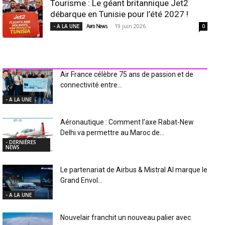
Tourisme : Le géant britannique Jet2
débarque en Tunisie pour l’été 2027 !
-
19 juin 2026
- A LA UNE
Aero News
0
INDUSTRIE Aéro
Air France célèbre 75 ans de passion et de
connectivité entre...
- A LA UNE
Aéronautique : Comment l’axe Rabat-New
Delhi va permettre au Maroc de...
- DERNIÈRES
NEWS
Le partenariat de Airbus & Mistral AI marque le
Grand Envol...
- A LA UNE
Nouvelair franchit un nouveau palier avec