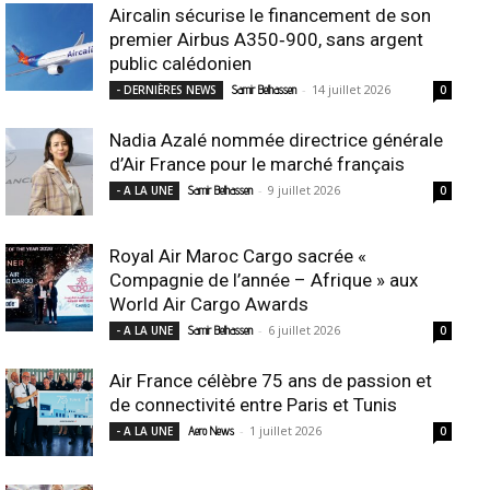
Aircalin sécurise le financement de son
premier Airbus A350‑900, sans argent
public calédonien
-
14 juillet 2026
- DERNIÈRES NEWS
Samir Belhassen
0
Nadia Azalé nommée directrice générale
d’Air France pour le marché français
-
9 juillet 2026
- A LA UNE
Samir Belhassen
0
Royal Air Maroc Cargo sacrée «
Compagnie de l’année – Afrique » aux
World Air Cargo Awards
-
6 juillet 2026
- A LA UNE
Samir Belhassen
0
Air France célèbre 75 ans de passion et
de connectivité entre Paris et Tunis
-
1 juillet 2026
- A LA UNE
Aero News
0