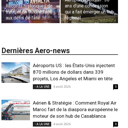
Records historiques de
ans d’une concession
aé
trafic et de fluidité face
qui a fait émerger un hub
L’
aux défis de l’été
régional
l’
Dernières Aero-news
Aéroports US : les États-Unis injectent
870 millions de dollars dans 339
projets, Los Angeles et Miami en tête
6 août 2026
- A LA UNE
0
Aérien & Stratégie : Comment Royal Air
Maroc fait de la diaspora européenne le
moteur de son hub de Casablanca
4 août 2026
- A LA UNE
0