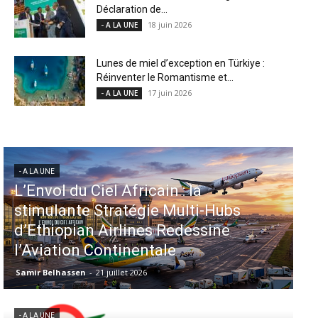
Déclaration de...
18 juin 2026
- A LA UNE
Lunes de miel d’exception en Türkiye :
Réinventer le Romantisme et...
17 juin 2026
- A LA UNE
- A LA UNE
Aéroports US : les États-Unis
injectent 870 millions de dollars
dans 339 projets, Los Angeles et
Miami en tête
Samir Belhassen
-
6 août 2026
- A LA UNE