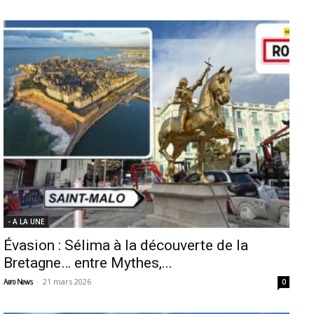
- A LA UNE
Évasion : Sélima à la découverte de la
Bretagne… entre Mythes,...
-
21 mars 2026
Aero News
0