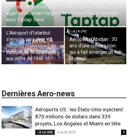
Aérien & Stratégie : Comment Royal Air Maroc fait de
r
la diaspora européenne le moteur de son hub de
- A LA UNE
Casablanca
Nominations : Sadri
Essid à la tête de la
- A LA UNE
Représentation d’Air
Sécurité des frontières
France en Tunisie et
aériennes en Afrique :
Lionel Rault aux
ub
L’appel urgent à
commandes de la région
l’harmonisation globale
ANSCO
Dernières Aero-news
Aéroports US : les États-Unis injectent
870 millions de dollars dans 339
projets, Los Angeles et Miami en tête
6 août 2026
- A LA UNE
0