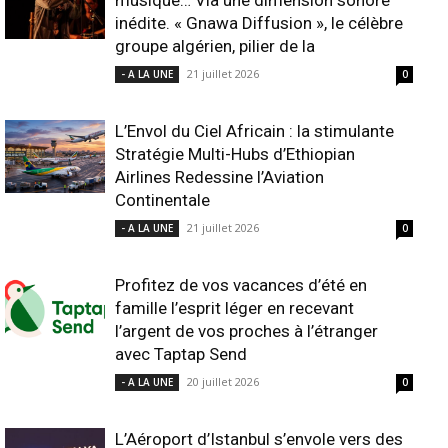
musique… Via une dimension sonore
inédite. « Gnawa Diffusion », le célèbre
groupe algérien, pilier de la
21 juillet 2026
- A LA UNE
0
L’Envol du Ciel Africain : la stimulante
Stratégie Multi-Hubs d’Ethiopian
Airlines Redessine l’Aviation
Continentale
21 juillet 2026
- A LA UNE
0
Profitez de vos vacances d’été en
famille l’esprit léger en recevant
l’argent de vos proches à l’étranger
avec Taptap Send
20 juillet 2026
- A LA UNE
0
L’Aéroport d’Istanbul s’envole vers des