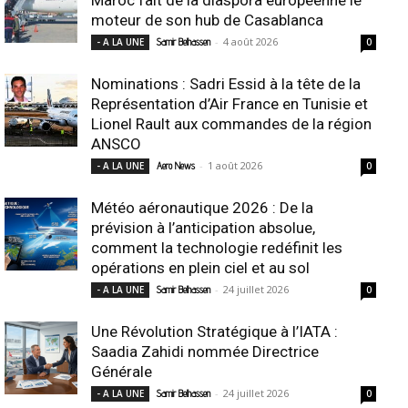
moteur de son hub de Casablanca
-
4 août 2026
- A LA UNE
Samir Belhassen
0
Nominations : Sadri Essid à la tête de la
Représentation d’Air France en Tunisie et
Lionel Rault aux commandes de la région
ANSCO
-
1 août 2026
- A LA UNE
Aero News
0
Météo aéronautique 2026 : De la
prévision à l’anticipation absolue,
comment la technologie redéfinit les
opérations en plein ciel et au sol
-
24 juillet 2026
- A LA UNE
Samir Belhassen
0
Une Révolution Stratégique à l’IATA :
Saadia Zahidi nommée Directrice
Générale
-
24 juillet 2026
- A LA UNE
Samir Belhassen
0