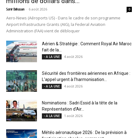
millions de dollars dans...
-
6 août 2026
Samir Belhassen
0
Aero-News (Aéroports US) - Dans le cadre de son programme
Airport Infrastructure Grants (AIG), la Federal Aviation
Administration (FAA) vient de débloquer
Aérien & Stratégie : Comment Royal Air Maroc
fait de la...
4 août 2026
- A LA UNE
Sécurité des frontières aériennes en Afrique :
L’appel urgent à l’harmonisation...
4 août 2026
- A LA UNE
Nominations : Sadri Essid à la tête de la
Représentation d’Air...
1 août 2026
- A LA UNE
Météo aéronautique 2026 : De la prévision à