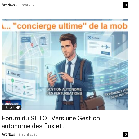
-
9 mai 2026
Aero News
0
- A LA UNE
Forum du SETO : Vers une Gestion
autonome des flux et...
-
9 avril 2026
Aero News
0