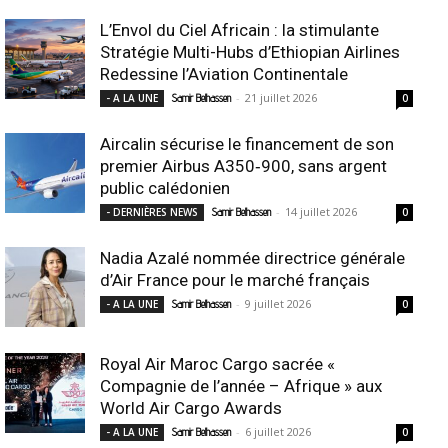
L’Envol du Ciel Africain : la stimulante
Stratégie Multi-Hubs d’Ethiopian Airlines
Redessine l’Aviation Continentale
-
21 juillet 2026
- A LA UNE
Samir Belhassen
0
Aircalin sécurise le financement de son
premier Airbus A350‑900, sans argent
public calédonien
-
14 juillet 2026
- DERNIÈRES NEWS
Samir Belhassen
0
Nadia Azalé nommée directrice générale
d’Air France pour le marché français
-
9 juillet 2026
- A LA UNE
Samir Belhassen
0
Royal Air Maroc Cargo sacrée «
Compagnie de l’année – Afrique » aux
World Air Cargo Awards
-
6 juillet 2026
- A LA UNE
Samir Belhassen
0