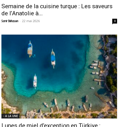
Semaine de la cuisine turque : Les saveurs
de l’Anatolie à...
-
22 mai 2026
Samir Belhassen
0
- A LA UNE
Lunes de miel d’exception en Türkiye :