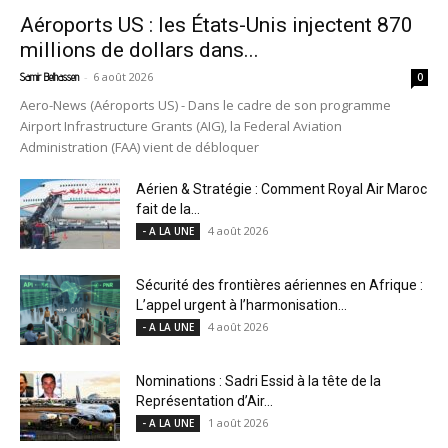
Aéroports US : les États-Unis injectent 870
millions de dollars dans...
-
6 août 2026
Samir Belhassen
0
Aero-News (Aéroports US) - Dans le cadre de son programme
Airport Infrastructure Grants (AIG), la Federal Aviation
Administration (FAA) vient de débloquer
Aérien & Stratégie : Comment Royal Air Maroc
fait de la...
4 août 2026
- A LA UNE
Sécurité des frontières aériennes en Afrique :
L’appel urgent à l’harmonisation...
4 août 2026
- A LA UNE
Nominations : Sadri Essid à la tête de la
Représentation d’Air...
1 août 2026
- A LA UNE