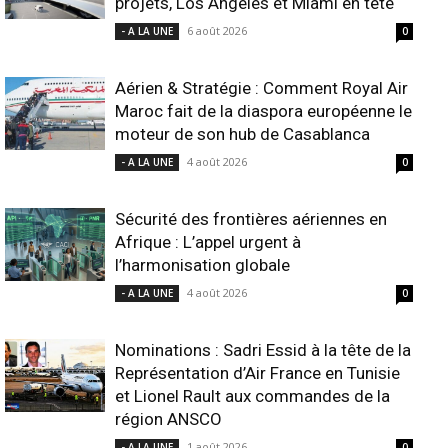
projets, Los Angeles et Miami en tête
6 août 2026
- A LA UNE
0
Aérien & Stratégie : Comment Royal Air
Maroc fait de la diaspora européenne le
moteur de son hub de Casablanca
4 août 2026
- A LA UNE
0
Sécurité des frontières aériennes en
Afrique : L’appel urgent à
l’harmonisation globale
4 août 2026
- A LA UNE
0
Nominations : Sadri Essid à la tête de la
Représentation d’Air France en Tunisie
et Lionel Rault aux commandes de la
région ANSCO
1 août 2026
- A LA UNE
0