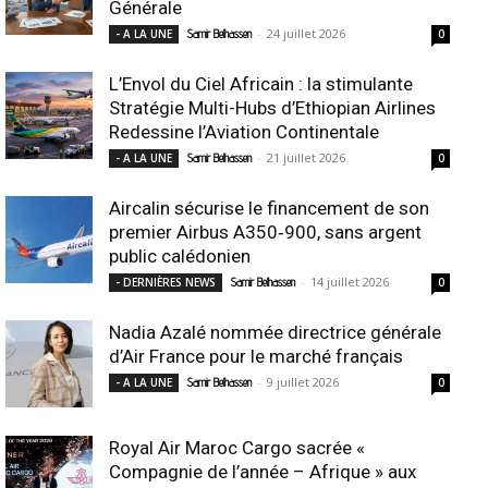
Générale
-
24 juillet 2026
- A LA UNE
Samir Belhassen
0
L’Envol du Ciel Africain : la stimulante
Stratégie Multi-Hubs d’Ethiopian Airlines
Redessine l’Aviation Continentale
-
21 juillet 2026
- A LA UNE
Samir Belhassen
0
Aircalin sécurise le financement de son
premier Airbus A350‑900, sans argent
public calédonien
-
14 juillet 2026
- DERNIÈRES NEWS
Samir Belhassen
0
Nadia Azalé nommée directrice générale
d’Air France pour le marché français
-
9 juillet 2026
- A LA UNE
Samir Belhassen
0
Royal Air Maroc Cargo sacrée «
Compagnie de l’année – Afrique » aux