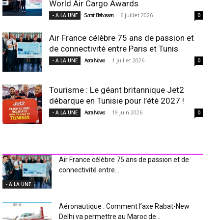
World Air Cargo Awards
-
6 juillet 2026
- A LA UNE
Samir Belhassen
0
Air France célèbre 75 ans de passion et
de connectivité entre Paris et Tunis
-
1 juillet 2026
- A LA UNE
Aero News
0
Tourisme : Le géant britannique Jet2
débarque en Tunisie pour l’été 2027 !
-
19 juin 2026
- A LA UNE
Aero News
0
INDUSTRIE Aéro
Air France célèbre 75 ans de passion et de
connectivité entre...
- A LA UNE
Aéronautique : Comment l’axe Rabat-New
Delhi va permettre au Maroc de...