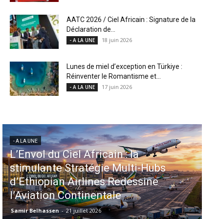
AATC 2026 / Ciel Africain : Signature de la
Déclaration de...
18 juin 2026
- A LA UNE
Lunes de miel d’exception en Türkiye :
Réinventer le Romantisme et...
17 juin 2026
- A LA UNE
- A LA UNE
Aéroports US : les États-Unis
injectent 870 millions de dollars
dans 339 projets, Los Angeles et
Miami en tête
Samir Belhassen
-
6 août 2026