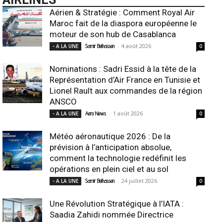
Aérien & Stratégie : Comment Royal Air
Maroc fait de la diaspora européenne le
moteur de son hub de Casablanca
-
4 août 2026
- A LA UNE
Samir Belhassen
0
Nominations : Sadri Essid à la tête de la
Représentation d’Air France en Tunisie et
Lionel Rault aux commandes de la région
ANSCO
-
1 août 2026
- A LA UNE
Aero News
0
Météo aéronautique 2026 : De la
prévision à l’anticipation absolue,
comment la technologie redéfinit les
opérations en plein ciel et au sol
-
24 juillet 2026
- A LA UNE
Samir Belhassen
0
Une Révolution Stratégique à l’IATA :
Saadia Zahidi nommée Directrice