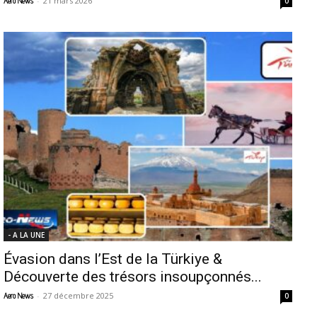
-
21 mars 2026
Aero News
0
- A LA UNE
Évasion dans l’Est de la Türkiye &
Découverte des trésors insoupçonnés...
-
27 décembre 2025
Aero News
0