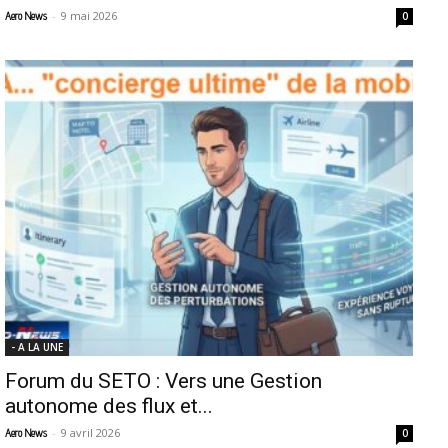
-
9 mai 2026
Aero News
0
- A LA UNE
Forum du SETO : Vers une Gestion
autonome des flux et...
-
9 avril 2026
Aero News
0