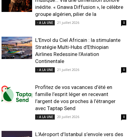
musique… Via une dimension sonore
inédite. « Gnawa Diffusion », le célèbre
groupe algérien, pilier de la
21 juillet 2026
- A LA UNE
0
L’Envol du Ciel Africain : la stimulante
Stratégie Multi-Hubs d’Ethiopian
Airlines Redessine l’Aviation
Continentale
21 juillet 2026
- A LA UNE
0
Profitez de vos vacances d’été en
famille l’esprit léger en recevant
l’argent de vos proches à l’étranger
avec Taptap Send
20 juillet 2026
- A LA UNE
0
L’Aéroport d’Istanbul s’envole vers des