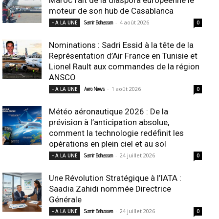
moteur de son hub de Casablanca
-
4 août 2026
- A LA UNE
Samir Belhassen
0
Nominations : Sadri Essid à la tête de la
Représentation d’Air France en Tunisie et
Lionel Rault aux commandes de la région
ANSCO
-
1 août 2026
- A LA UNE
Aero News
0
Météo aéronautique 2026 : De la
prévision à l’anticipation absolue,
comment la technologie redéfinit les
opérations en plein ciel et au sol
-
24 juillet 2026
- A LA UNE
Samir Belhassen
0
Une Révolution Stratégique à l’IATA :
Saadia Zahidi nommée Directrice
Générale
-
24 juillet 2026
- A LA UNE
Samir Belhassen
0