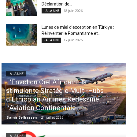
Déclaration de...
18 juin 2026
- A LA UNE
Lunes de miel d’exception en Türkiye :
Réinventer le Romantisme et...
17 juin 2026
- A LA UNE
- A LA UNE
Aéroports US : les États-Unis
injectent 870 millions de dollars
dans 339 projets, Los Angeles et
Miami en tête
Samir Belhassen
-
6 août 2026
- A LA UNE