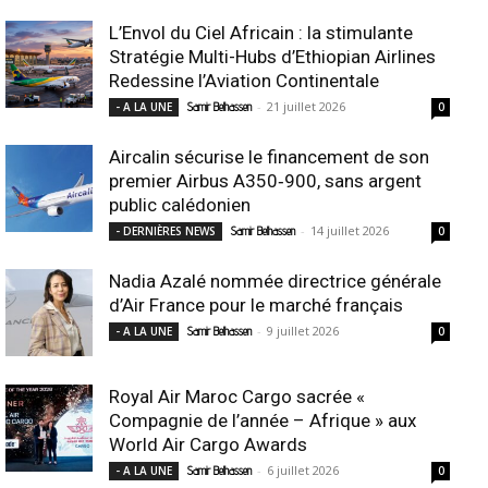
L’Envol du Ciel Africain : la stimulante
Stratégie Multi-Hubs d’Ethiopian Airlines
Redessine l’Aviation Continentale
-
21 juillet 2026
- A LA UNE
Samir Belhassen
0
Aircalin sécurise le financement de son
premier Airbus A350‑900, sans argent
public calédonien
-
14 juillet 2026
- DERNIÈRES NEWS
Samir Belhassen
0
Nadia Azalé nommée directrice générale
d’Air France pour le marché français
-
9 juillet 2026
- A LA UNE
Samir Belhassen
0
Royal Air Maroc Cargo sacrée «
Compagnie de l’année – Afrique » aux
World Air Cargo Awards
-
6 juillet 2026
- A LA UNE
Samir Belhassen
0