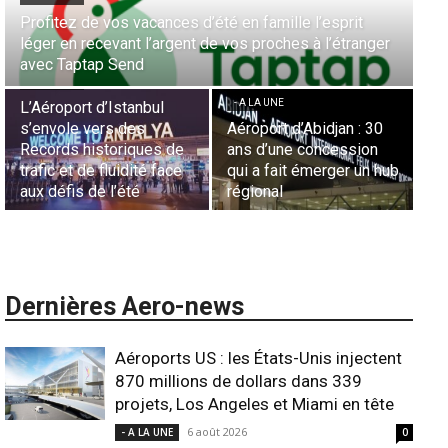
Aérien & Stratégie : Comment Royal Air Maroc fait de
la diaspora européenne le moteur de son hub de
- A LA UNE
Casablanca
Nominations : Sadri
Essid à la tête de la
- A LA UNE
Représentation d’Air
Sécurité des frontières
France en Tunisie et
aériennes en Afrique :
Lionel Rault aux
L’appel urgent à
commandes de la région
l’harmonisation globale
ANSCO
Dernières Aero-news
Aéroports US : les États-Unis injectent
870 millions de dollars dans 339
projets, Los Angeles et Miami en tête
6 août 2026
- A LA UNE
0