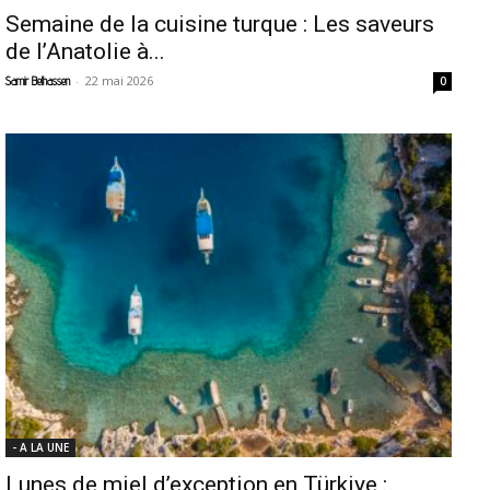
Semaine de la cuisine turque : Les saveurs
de l’Anatolie à...
-
22 mai 2026
Samir Belhassen
0
- A LA UNE
Lunes de miel d’exception en Türkiye :