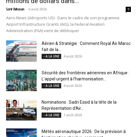
millions de dollars dans...
-
6 août 2026
Samir Belhassen
0
Aero-News (Aéroports US) - Dans le cadre de son programme
Airport Infrastructure Grants (AIG), la Federal Aviation
Administration (FAA) vient de débloquer
Aérien & Stratégie : Comment Royal Air Maroc
fait de la...
4 août 2026
- A LA UNE
Sécurité des frontières aériennes en Afrique :
L’appel urgent à l’harmonisation...
4 août 2026
- A LA UNE
Nominations : Sadri Essid à la tête de la
Représentation d’Air...
1 août 2026
- A LA UNE
Météo aéronautique 2026 : De la prévision à