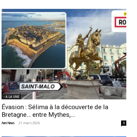
- A LA UNE
Évasion : Sélima à la découverte de la
Bretagne… entre Mythes,...
-
21 mars 2026
Aero News
0