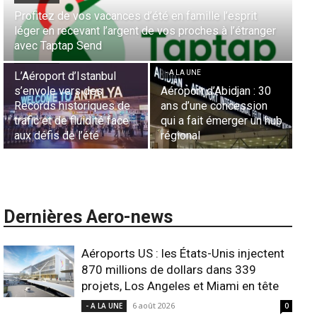
Aérien & Stratégie : Comment Royal Air Maroc fait de
er
la diaspora européenne le moteur de son hub de
- A LA UNE
Casablanca
Nominations : Sadri
Essid à la tête de la
- A LA UNE
Représentation d’Air
0
Sécurité des frontières
France en Tunisie et
aériennes en Afrique :
Lionel Rault aux
hub
L’appel urgent à
commandes de la région
l’harmonisation globale
ANSCO
Dernières Aero-news
Aéroports US : les États-Unis injectent
870 millions de dollars dans 339
projets, Los Angeles et Miami en tête
6 août 2026
- A LA UNE
0