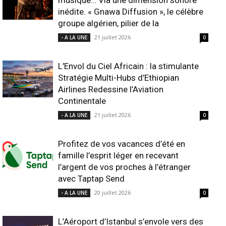
musique… Via une dimension sonore
inédite. « Gnawa Diffusion », le célèbre
groupe algérien, pilier de la
21 juillet 2026
- A LA UNE
0
L’Envol du Ciel Africain : la stimulante
Stratégie Multi-Hubs d’Ethiopian
Airlines Redessine l’Aviation
Continentale
21 juillet 2026
- A LA UNE
0
Profitez de vos vacances d’été en
famille l’esprit léger en recevant
l’argent de vos proches à l’étranger
avec Taptap Send
20 juillet 2026
- A LA UNE
0
L’Aéroport d’Istanbul s’envole vers des