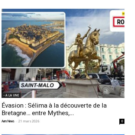
- A LA UNE
Évasion : Sélima à la découverte de la
Bretagne… entre Mythes,...
-
21 mars 2026
Aero News
0