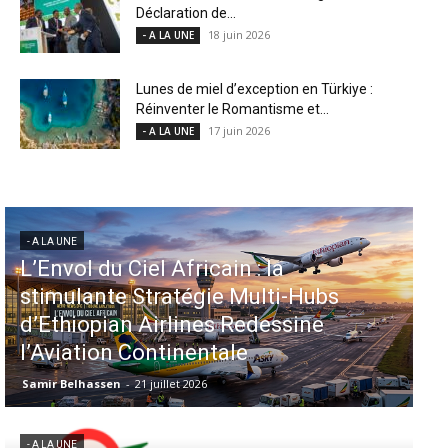
Déclaration de...
18 juin 2026
- A LA UNE
Lunes de miel d’exception en Türkiye :
Réinventer le Romantisme et...
17 juin 2026
- A LA UNE
- A LA UNE
Aéroports US : les États-Unis
injectent 870 millions de dollars
dans 339 projets, Los Angeles et
Miami en tête
Samir Belhassen
-
6 août 2026
- A LA UNE