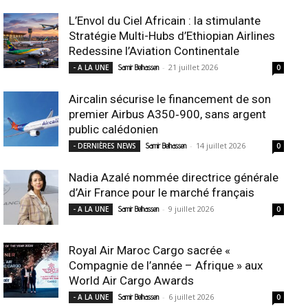
L’Envol du Ciel Africain : la stimulante
Stratégie Multi-Hubs d’Ethiopian Airlines
Redessine l’Aviation Continentale
-
21 juillet 2026
- A LA UNE
Samir Belhassen
0
Aircalin sécurise le financement de son
premier Airbus A350‑900, sans argent
public calédonien
-
14 juillet 2026
- DERNIÈRES NEWS
Samir Belhassen
0
Nadia Azalé nommée directrice générale
d’Air France pour le marché français
-
9 juillet 2026
- A LA UNE
Samir Belhassen
0
Royal Air Maroc Cargo sacrée «
Compagnie de l’année – Afrique » aux
World Air Cargo Awards
-
6 juillet 2026
- A LA UNE
Samir Belhassen
0