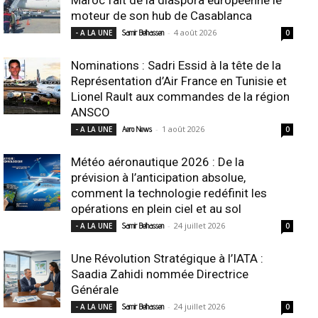
moteur de son hub de Casablanca
-
4 août 2026
- A LA UNE
Samir Belhassen
0
Nominations : Sadri Essid à la tête de la
Représentation d’Air France en Tunisie et
Lionel Rault aux commandes de la région
ANSCO
-
1 août 2026
- A LA UNE
Aero News
0
Météo aéronautique 2026 : De la
prévision à l’anticipation absolue,
comment la technologie redéfinit les
opérations en plein ciel et au sol
-
24 juillet 2026
- A LA UNE
Samir Belhassen
0
Une Révolution Stratégique à l’IATA :
Saadia Zahidi nommée Directrice
Générale
-
24 juillet 2026
- A LA UNE
Samir Belhassen
0