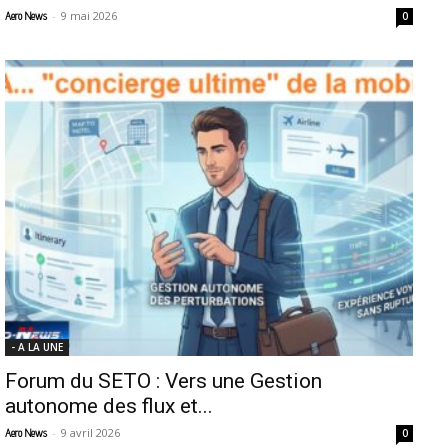
-
9 mai 2026
Aero News
0
- A LA UNE
Forum du SETO : Vers une Gestion
autonome des flux et...
-
9 avril 2026
Aero News
0