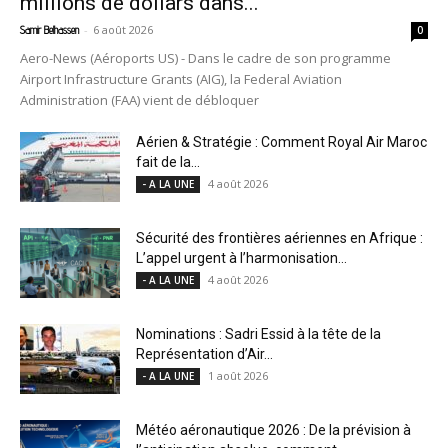
millions de dollars dans...
-
6 août 2026
Samir Belhassen
0
Aero-News (Aéroports US) - Dans le cadre de son programme
Airport Infrastructure Grants (AIG), la Federal Aviation
Administration (FAA) vient de débloquer
Aérien & Stratégie : Comment Royal Air Maroc
fait de la...
4 août 2026
- A LA UNE
Sécurité des frontières aériennes en Afrique :
L’appel urgent à l’harmonisation...
4 août 2026
- A LA UNE
Nominations : Sadri Essid à la tête de la
Représentation d’Air...
1 août 2026
- A LA UNE
Météo aéronautique 2026 : De la prévision à