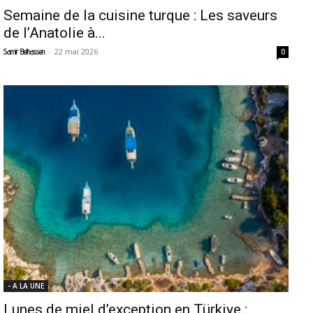
Semaine de la cuisine turque : Les saveurs
de l’Anatolie à...
-
22 mai 2026
Samir Belhassen
0
- A LA UNE
Lunes de miel d’exception en Türkiye :