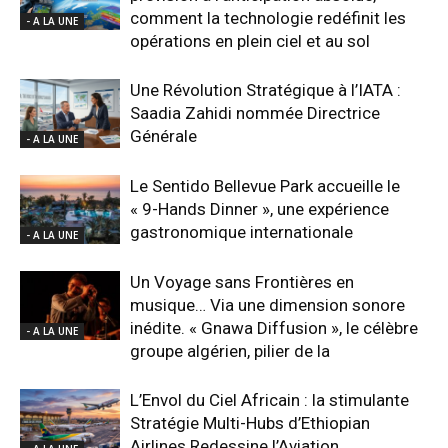
comment la technologie redéfinit les
- A LA UNE
opérations en plein ciel et au sol
Une Révolution Stratégique à l’IATA :
Saadia Zahidi nommée Directrice
Générale
- A LA UNE
Le Sentido Bellevue Park accueille le
« 9-Hands Dinner », une expérience
gastronomique internationale
- A LA UNE
Un Voyage sans Frontières en
musique… Via une dimension sonore
inédite. « Gnawa Diffusion », le célèbre
- A LA UNE
groupe algérien, pilier de la
L’Envol du Ciel Africain : la stimulante
Stratégie Multi-Hubs d’Ethiopian
Airlines Redessine l’Aviation