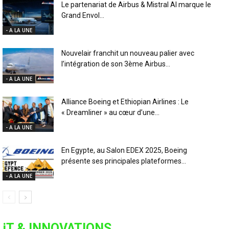
Le partenariat de Airbus & Mistral AI marque le
Grand Envol...
- A LA UNE
Nouvelair franchit un nouveau palier avec
l’intégration de son 3ème Airbus...
- A LA UNE
Alliance Boeing et Ethiopian Airlines : Le
« Dreamliner » au cœur d’une...
- A LA UNE
En Egypte, au Salon EDEX 2025, Boeing
présente ses principales plateformes...
- A LA UNE
iT & INNOVATIONS