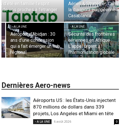
- 
Aérien & Stratégie : Comment Royal Air Maroc fait de
la diaspora européenne le moteur de son hub de
- A LA UNE
Un
Casablanca
no
- 
Nominations : Sadri
Essid à la tête de la
Le
- A LA UNE
Représentation d’Air
Par
Sécurité des frontières
France en Tunisie et
Ha
aériennes en Afrique :
Lionel Rault aux
ex
L’appel urgent à
commandes de la région
ga
l’harmonisation globale
ANSCO
in
Dernières Aero-news
Aéroports US : les États-Unis injectent
870 millions de dollars dans 339
projets, Los Angeles et Miami en tête
6 août 2026
- A LA UNE
0