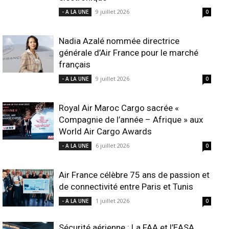
9 juillet 2026
- A LA UNE
0
Nadia Azalé nommée directrice
générale d’Air France pour le marché
français
9 juillet 2026
- A LA UNE
0
Royal Air Maroc Cargo sacrée «
Compagnie de l’année – Afrique » aux
World Air Cargo Awards
6 juillet 2026
- A LA UNE
0
Air France célèbre 75 ans de passion et
de connectivité entre Paris et Tunis
1 juillet 2026
- A LA UNE
0
Sécurité aérienne : La FAA et l’EASA