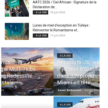
AATC 2026 / Ciel Africain : Signature de la
Déclaration de...
18 juin 2026
- A LA UNE
Lunes de miel d’exception en Türkiye :
Réinventer le Romantisme et...
17 juin 2026
- A LA UNE
- A LA UNE
- 
Aéroports US : les États-Unis
M
injectent 870 millions de dollars
pr
dans 339 projets, Los Angeles et
c
Miami en tête
le
Samir Belhassen
-
6 août 2026
Sa
- A LA UNE