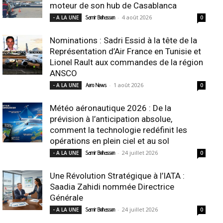
moteur de son hub de Casablanca
-
4 août 2026
- A LA UNE
Samir Belhassen
0
Nominations : Sadri Essid à la tête de la
Représentation d’Air France en Tunisie et
Lionel Rault aux commandes de la région
ANSCO
-
1 août 2026
- A LA UNE
Aero News
0
Météo aéronautique 2026 : De la
prévision à l’anticipation absolue,
comment la technologie redéfinit les
opérations en plein ciel et au sol
-
24 juillet 2026
- A LA UNE
Samir Belhassen
0
Une Révolution Stratégique à l’IATA :
Saadia Zahidi nommée Directrice
Générale
-
24 juillet 2026
- A LA UNE
Samir Belhassen
0