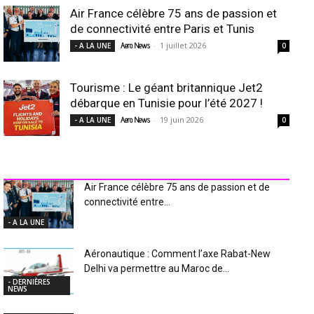
Air France célèbre 75 ans de passion et
de connectivité entre Paris et Tunis
-
1 juillet 2026
- A LA UNE
Aero News
0
Tourisme : Le géant britannique Jet2
débarque en Tunisie pour l’été 2027 !
-
19 juin 2026
- A LA UNE
Aero News
0
INDUSTRIE Aéro
Air France célèbre 75 ans de passion et de
connectivité entre...
- A LA UNE
Aéronautique : Comment l’axe Rabat-New
Delhi va permettre au Maroc de...
- DERNIÈRES
NEWS