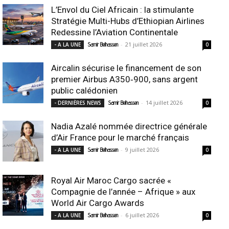
L’Envol du Ciel Africain : la stimulante
Stratégie Multi-Hubs d’Ethiopian Airlines
Redessine l’Aviation Continentale
-
21 juillet 2026
- A LA UNE
Samir Belhassen
0
Aircalin sécurise le financement de son
premier Airbus A350‑900, sans argent
public calédonien
-
14 juillet 2026
- DERNIÈRES NEWS
Samir Belhassen
0
Nadia Azalé nommée directrice générale
d’Air France pour le marché français
-
9 juillet 2026
- A LA UNE
Samir Belhassen
0
Royal Air Maroc Cargo sacrée «
Compagnie de l’année – Afrique » aux
World Air Cargo Awards
-
6 juillet 2026
- A LA UNE
Samir Belhassen
0