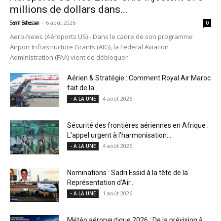
millions de dollars dans...
-
6 août 2026
Samir Belhassen
0
Aero-News (Aéroports US) - Dans le cadre de son programme
Airport Infrastructure Grants (AIG), la Federal Aviation
Administration (FAA) vient de débloquer
Aérien & Stratégie : Comment Royal Air Maroc
fait de la...
4 août 2026
- A LA UNE
Sécurité des frontières aériennes en Afrique :
L’appel urgent à l’harmonisation...
4 août 2026
- A LA UNE
Nominations : Sadri Essid à la tête de la
Représentation d’Air...
1 août 2026
- A LA UNE
Météo aéronautique 2026 : De la prévision à