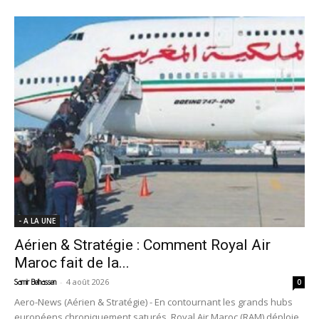
- A LA UNE
Aérien & Stratégie : Comment Royal Air
Maroc fait de la...
-
4 août 2026
Samir Belhassen
0
Aero-News (Aérien & Stratégie) - En contournant les grands hubs
européens chroniquement saturés, Royal Air Maroc (RAM) déploie