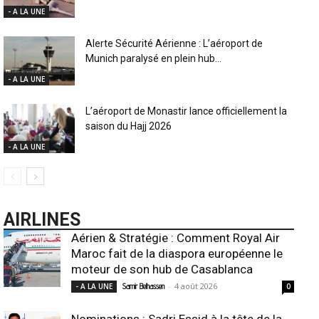
- A LA UNE
Alerte Sécurité Aérienne : L’aéroport de
Munich paralysé en plein hub...
- A LA UNE
L’aéroport de Monastir lance officiellement la
saison du Hajj 2026
- A LA UNE
AIRLINES
Aérien & Stratégie : Comment Royal Air
Maroc fait de la diaspora européenne le
moteur de son hub de Casablanca
-
4 août 2026
- A LA UNE
Samir Belhassen
0
Nominations : Sadri Essid à la tête de la