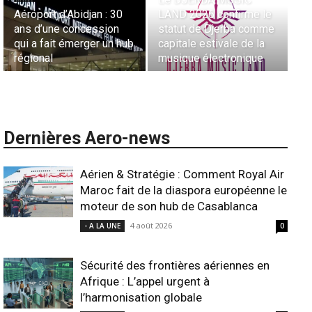
Aéroport d’Abidjan : 30
LAND 2026 confirme le
Fr
ans d’une concession
statut de Djerba comme
Li
qui a fait émerger un hub
capitale estivale de la
co
régional
musique électronique
A
Dernières Aero-news
Aérien & Stratégie : Comment Royal Air
Maroc fait de la diaspora européenne le
moteur de son hub de Casablanca
4 août 2026
- A LA UNE
0
Sécurité des frontières aériennes en
Afrique : L’appel urgent à
l’harmonisation globale