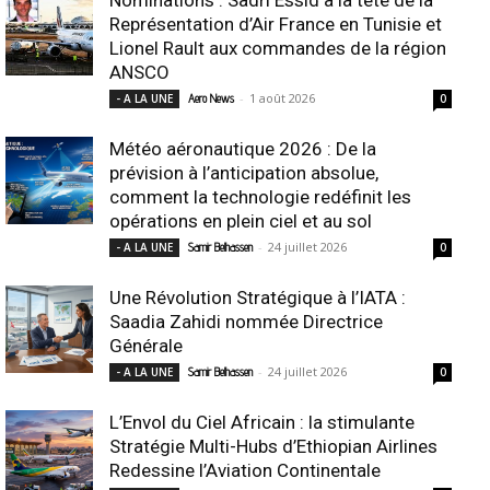
Représentation d’Air France en Tunisie et
Lionel Rault aux commandes de la région
ANSCO
-
1 août 2026
- A LA UNE
Aero News
0
Météo aéronautique 2026 : De la
prévision à l’anticipation absolue,
comment la technologie redéfinit les
opérations en plein ciel et au sol
-
24 juillet 2026
- A LA UNE
Samir Belhassen
0
Une Révolution Stratégique à l’IATA :
Saadia Zahidi nommée Directrice
Générale
-
24 juillet 2026
- A LA UNE
Samir Belhassen
0
L’Envol du Ciel Africain : la stimulante
Stratégie Multi-Hubs d’Ethiopian Airlines
Redessine l’Aviation Continentale