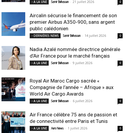
-
21 juillet 2026
- A LA UNE
Samir Belhassen
0
Aircalin sécurise le financement de son
premier Airbus A350‑900, sans argent
public calédonien
-
14 juillet 2026
- DERNIÈRES NEWS
Samir Belhassen
0
Nadia Azalé nommée directrice générale
d’Air France pour le marché français
-
9 juillet 2026
- A LA UNE
Samir Belhassen
0
Royal Air Maroc Cargo sacrée «
Compagnie de l’année – Afrique » aux
World Air Cargo Awards
-
6 juillet 2026
- A LA UNE
Samir Belhassen
0
Air France célèbre 75 ans de passion et
de connectivité entre Paris et Tunis
-
1 juillet 2026
- A LA UNE
Aero News
0