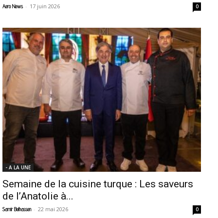
-
17 juin 2026
Aero News
0
- A LA UNE
Semaine de la cuisine turque : Les saveurs
de l’Anatolie à...
-
22 mai 2026
Samir Belhassen
0