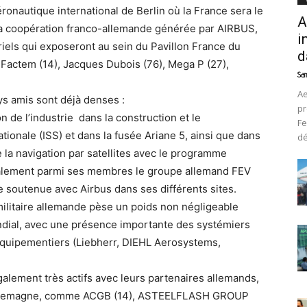
onautique international de Berlin où la France sera le
A
 la coopération franco-allemande générée par AIRBUS,
i
riels qui exposeront au sein du Pavillon France du
d
, Factem (14), Jacques Dubois (76), Mega P (27),
Sam
Ae
ys amis sont déjà denses :
pr
n de l’industrie dans la construction et le
Fe
ationale (ISS) et dans la fusée Ariane 5, ainsi que dans
d
e la navigation par satellites avec le programme
alement parmi ses membres le groupe allemand FEV
 soutenue avec Airbus dans ses différents sites.
t militaire allemande pèse un poids non négligeable
ndial, avec une présence importante des systémiers
équipementiers (Liebherr, DIEHL Aerosystems,
galement très actifs avec leurs partenaires allemands,
 Allemagne, comme ACGB (14), ASTEELFLASH GROUP