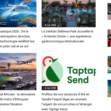
- A LA UNE
autique 2026 : De la
Le Sentido Bellevue Park accueille le
l’anticipation absolue,
« 9-Hands Dinner », une expérience
echnologie redéfinit les
gastronomique internationale
n plein ciel et au sol
- A LA UNE
el Africain : la stimulante
Profitez de vos vacances d’été en
lti-Hubs d’Ethiopian
famille l’esprit léger en recevant
essine l’Aviation
l’argent de vos proches à l’étranger
e
avec Taptap Send