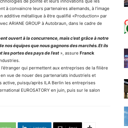
echnologies de pointe et leurs innovations que les
nt à convaincre leurs partenaires allemands, à l’image
n additive métallique à être qualifié «Production» par
s avec ARIANE GROUP à Autobraun, dans le cadre de
nt ouvert à la concurrence, mais c’est grâce à notre
 de nos équipes que nous gagnons des marchés. Et ils
t les portes des pays de l’est
», assure
Franck
ndustries.
’étranger qui permettent aux entreprises de la filière
 en vue de nouer des partenariats industriels et
 active, puisqu’après ILA Berlin les entreprises
ternational EUROSATORY en juin, puis sur le salon
atsApp
Linkedin
Email