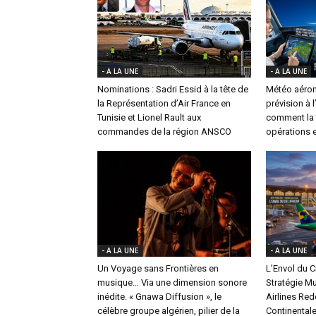
- A LA UNE
- A LA UNE
Nominations : Sadri Essid à la tête de
Météo aéron
la Représentation d’Air France en
prévision à 
Tunisie et Lionel Rault aux
comment la t
commandes de la région ANSCO
opérations e
- A LA UNE
- A LA UNE
Un Voyage sans Frontières en
L’Envol du Ci
musique… Via une dimension sonore
Stratégie Mu
inédite. « Gnawa Diffusion », le
Airlines Red
célèbre groupe algérien, pilier de la
Continental