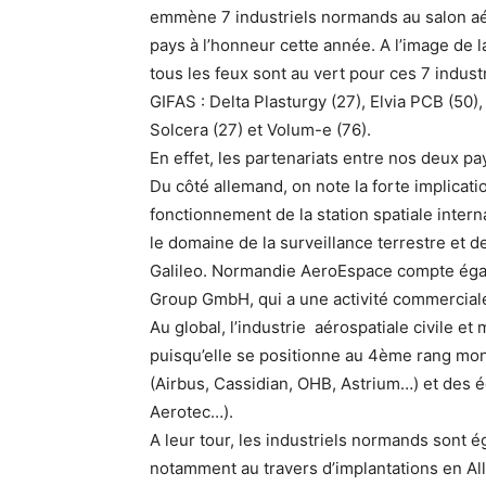
emmène 7 industriels normands au salon aér
pays à l’honneur cette année. A l’image de
tous les feux sont au vert pour ces 7 indust
GIFAS : Delta Plasturgy (27), Elvia PCB (50)
Solcera (27) et Volum-e (76).
En effet, les partenariats entre nos deux pa
Du côté allemand, on note la forte implicatio
fonctionnement de la station spatiale intern
le domaine de la surveillance terrestre et d
Galileo. Normandie AeroEspace compte ég
Group GmbH, qui a une activité commerciale
Au global, l’industrie aérospatiale civile e
puisqu’elle se positionne au 4ème rang mo
(Airbus, Cassidian, OHB, Astrium…) et des 
Aerotec…).
A leur tour, les industriels normands sont é
notamment au travers d’implantations en