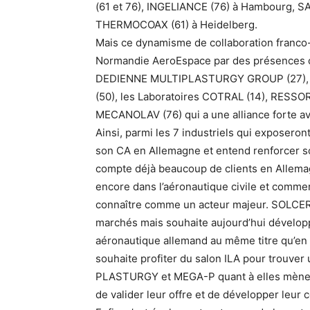
(61 et 76), INGELIANCE (76) à Hambourg, SAB
THERMOCOAX (61) à Heidelberg.
Mais ce dynamisme de collaboration franco
Normandie AeroEspace par des présences 
DEDIENNE MULTIPLASTURGY GROUP (27), E
(50), les Laboratoires COTRAL (14), RESS
MECANOLAV (76) qui a une alliance forte 
Ainsi, parmi les 7 industriels qui exposeront
son CA en Allemagne et entend renforcer 
compte déjà beaucoup de clients en Alle
encore dans l’aéronautique civile et commer
connaître comme un acteur majeur. SOLCERA
marchés mais souhaite aujourd’hui développ
aéronautique allemand au même titre qu’en
souhaite profiter du salon ILA pour trouver 
PLASTURGY et MEGA-P quant à elles mènent
de valider leur offre et de développer leur c