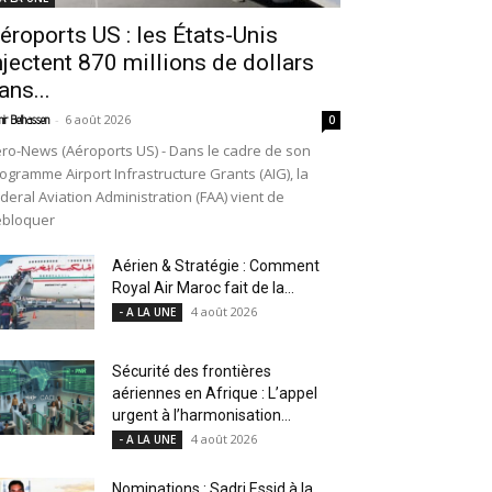
éroports US : les États-Unis
njectent 870 millions de dollars
ans...
-
6 août 2026
ir Belhassen
0
ro-News (Aéroports US) - Dans le cadre de son
ogramme Airport Infrastructure Grants (AIG), la
deral Aviation Administration (FAA) vient de
ébloquer
Aérien & Stratégie : Comment
Royal Air Maroc fait de la...
4 août 2026
- A LA UNE
Sécurité des frontières
aériennes en Afrique : L’appel
urgent à l’harmonisation...
4 août 2026
- A LA UNE
Nominations : Sadri Essid à la