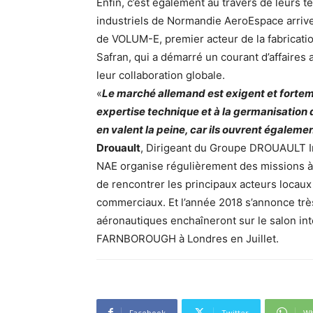
Enfin, c’est également au travers de leurs t
industriels de Normandie AeroEspace arrive
de VOLUM-E, premier acteur de la fabricatio
Safran, qui a démarré un courant d’affaire
leur collaboration globale.
«
Le marché allemand est exigent et forteme
expertise technique et à la germanisation
en valent la peine, car ils ouvrent égalemen
Drouault
, Dirigeant du Groupe DROUAULT I
NAE organise régulièrement des missions à l
de rencontrer les principaux acteurs locaux
commerciaux. Et l’année 2018 s’annonce très
aéronautiques enchaîneront sur le salon in
FARNBOROUGH à Londres en Juillet.
Facebook
Twitter
Wh