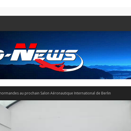
 normandes au prochain Salon Aéronautique International de Berlin
Aero