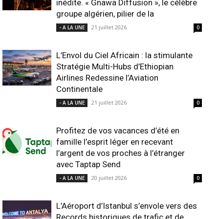
inédite. « Gnawa Diffusion », le célèbre
groupe algérien, pilier de la
21 juillet 2026
- A LA UNE
0
L’Envol du Ciel Africain : la stimulante
Stratégie Multi-Hubs d’Ethiopian
Airlines Redessine l’Aviation
Continentale
21 juillet 2026
- A LA UNE
0
Profitez de vos vacances d’été en
famille l’esprit léger en recevant
l’argent de vos proches à l’étranger
avec Taptap Send
20 juillet 2026
- A LA UNE
0
L’Aéroport d’Istanbul s’envole vers des
Records historiques de trafic et de