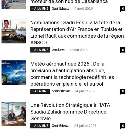
moteur de son hub de Casablanca
-
4 août 2026
- A LA UNE
Samir Belhassen
0
Nominations : Sadri Essid à la tête de la
Représentation d’Air France en Tunisie et
Lionel Rault aux commandes de la région
ANSCO
-
1 août 2026
- A LA UNE
Aero News
0
Météo aéronautique 2026 : De la
prévision à l’anticipation absolue,
comment la technologie redéfinit les
opérations en plein ciel et au sol
-
24 juillet 2026
- A LA UNE
Samir Belhassen
0
Une Révolution Stratégique à l’IATA :
Saadia Zahidi nommée Directrice
Générale
-
24 juillet 2026
- A LA UNE
Samir Belhassen
0