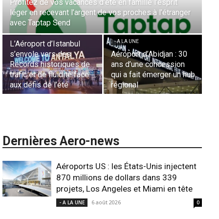
le l’esprit
Aérien & Stratégie : Comment Royal Air Maroc
es à l’étranger
la diaspora européenne le moteur de son hu
- A LA UNE
Casablanca
Nominations : 
Essid à la tête 
- A LA UNE
Représentation 
d’Abidjan : 30
Sécurité des frontières
France en Tunis
e concession
aériennes en Afrique :
Lionel Rault au
t émerger un hub
L’appel urgent à
commandes de 
l’harmonisation globale
ANSCO
Dernières Aero-news
Aéroports US : les États-Unis injectent
870 millions de dollars dans 339
projets, Los Angeles et Miami en tête
6 août 2026
- A LA UNE
0