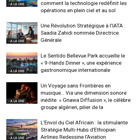
comment la technologie redéfinit les
- A LA UNE
opérations en plein ciel et au sol
Une Révolution Stratégique à l’IATA :
Saadia Zahidi nommée Directrice
Générale
- A LA UNE
Le Sentido Bellevue Park accueille le
« 9-Hands Dinner », une expérience
gastronomique internationale
- A LA UNE
Un Voyage sans Frontières en
musique… Via une dimension sonore
inédite. « Gnawa Diffusion », le célèbre
- A LA UNE
groupe algérien, pilier de la
L’Envol du Ciel Africain : la stimulante
Stratégie Multi-Hubs d’Ethiopian
Airlines Redessine l’Aviation
- A LA UNE