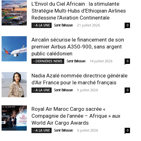
L’Envol du Ciel Africain : la stimulante
Stratégie Multi-Hubs d’Ethiopian Airlines
Redessine l’Aviation Continentale
-
21 juillet 2026
- A LA UNE
Samir Belhassen
0
Aircalin sécurise le financement de son
premier Airbus A350‑900, sans argent
public calédonien
-
14 juillet 2026
- DERNIÈRES NEWS
Samir Belhassen
0
Nadia Azalé nommée directrice générale
d’Air France pour le marché français
-
9 juillet 2026
- A LA UNE
Samir Belhassen
0
Royal Air Maroc Cargo sacrée «
Compagnie de l’année – Afrique » aux
World Air Cargo Awards
-
6 juillet 2026
- A LA UNE
Samir Belhassen
0