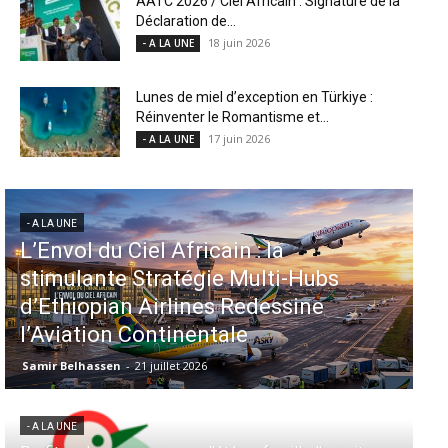
AATC 2026 / Ciel Africain : Signature de la
Déclaration de...
18 juin 2026
- A LA UNE
Lunes de miel d’exception en Türkiye :
Réinventer le Romantisme et...
17 juin 2026
- A LA UNE
- A LA UNE
Aéroports US : les États-Unis
-Hubs
injectent 870 millions de dollar
sine
dans 339 projets, Los Angeles e
Miami en tête
Samir Belhassen
-
6 août 2026
- A LA UNE