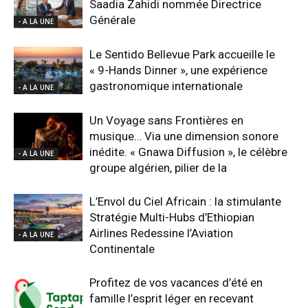
Saadia Zahidi nommée Directrice
Générale
- A LA UNE
Le Sentido Bellevue Park accueille le
« 9-Hands Dinner », une expérience
gastronomique internationale
- A LA UNE
Un Voyage sans Frontières en
musique… Via une dimension sonore
inédite. « Gnawa Diffusion », le célèbre
- A LA UNE
groupe algérien, pilier de la
L’Envol du Ciel Africain : la stimulante
Stratégie Multi-Hubs d’Ethiopian
Airlines Redessine l’Aviation
- A LA UNE
Continentale
Profitez de vos vacances d’été en
famille l’esprit léger en recevant