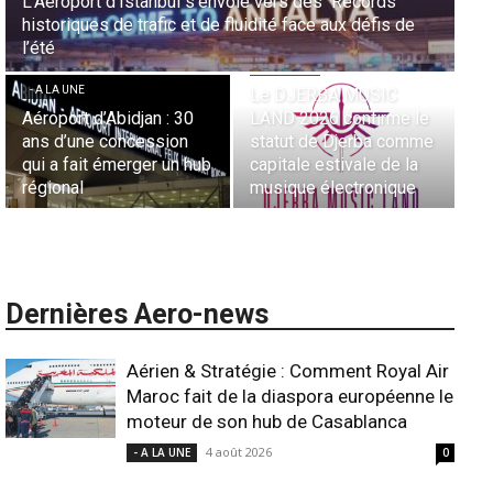
Sécurité des frontières aériennes en Afrique : L’appel
- A LA UNE
urgent à l’harmonisation globale
- A LA UNE
Nominations : Sadri
Essid à la tête de la
Météo aéronautique
Représentation d’Air
2026 : De la prévision à
France en Tunisie et
l’anticipation absolue,
Lionel Rault aux
comment la technologie
commandes de la région
redéfinit les opérations
ANSCO
en plein ciel et au sol
Dernières Aero-news
Aérien & Stratégie : Comment Royal Air
Maroc fait de la diaspora européenne le
moteur de son hub de Casablanca
4 août 2026
- A LA UNE
0