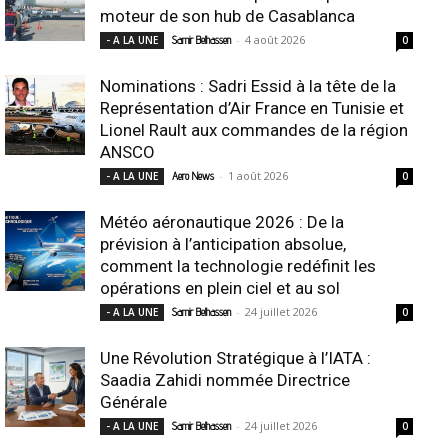
moteur de son hub de Casablanca
-
4 août 2026
- A LA UNE
Samir Belhassen
0
Nominations : Sadri Essid à la tête de la
Représentation d’Air France en Tunisie et
Lionel Rault aux commandes de la région
ANSCO
-
1 août 2026
- A LA UNE
Aero News
0
Météo aéronautique 2026 : De la
prévision à l’anticipation absolue,
comment la technologie redéfinit les
opérations en plein ciel et au sol
-
24 juillet 2026
- A LA UNE
Samir Belhassen
0
Une Révolution Stratégique à l’IATA :
Saadia Zahidi nommée Directrice
Générale
-
24 juillet 2026
- A LA UNE
Samir Belhassen
0