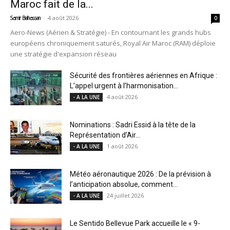
Maroc fait de la...
-
4 août 2026
Samir Belhassen
0
Aero-News (Aérien & Stratégie) - En contournant les grands hubs
européens chroniquement saturés, Royal Air Maroc (RAM) déploie
une stratégie d'expansion réseau
Sécurité des frontières aériennes en Afrique :
L’appel urgent à l’harmonisation...
4 août 2026
- A LA UNE
Nominations : Sadri Essid à la tête de la
Représentation d’Air...
1 août 2026
- A LA UNE
Météo aéronautique 2026 : De la prévision à
l’anticipation absolue, comment...
24 juillet 2026
- A LA UNE
Le Sentido Bellevue Park accueille le « 9-