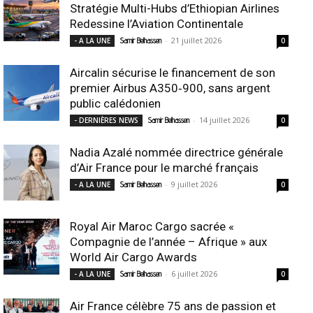
Stratégie Multi-Hubs d’Ethiopian Airlines
Redessine l’Aviation Continentale
-
21 juillet 2026
- A LA UNE
Samir Belhassen
0
Aircalin sécurise le financement de son
premier Airbus A350‑900, sans argent
public calédonien
-
14 juillet 2026
- DERNIÈRES NEWS
Samir Belhassen
0
Nadia Azalé nommée directrice générale
d’Air France pour le marché français
-
9 juillet 2026
- A LA UNE
Samir Belhassen
0
Royal Air Maroc Cargo sacrée «
Compagnie de l’année – Afrique » aux
World Air Cargo Awards
-
6 juillet 2026
- A LA UNE
Samir Belhassen
0
Air France célèbre 75 ans de passion et