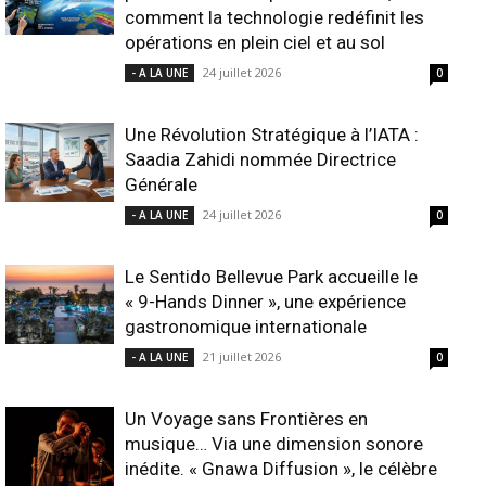
comment la technologie redéfinit les
opérations en plein ciel et au sol
24 juillet 2026
- A LA UNE
0
Une Révolution Stratégique à l’IATA :
Saadia Zahidi nommée Directrice
Générale
24 juillet 2026
- A LA UNE
0
Le Sentido Bellevue Park accueille le
« 9-Hands Dinner », une expérience
gastronomique internationale
21 juillet 2026
- A LA UNE
0
Un Voyage sans Frontières en
musique… Via une dimension sonore
inédite. « Gnawa Diffusion », le célèbre