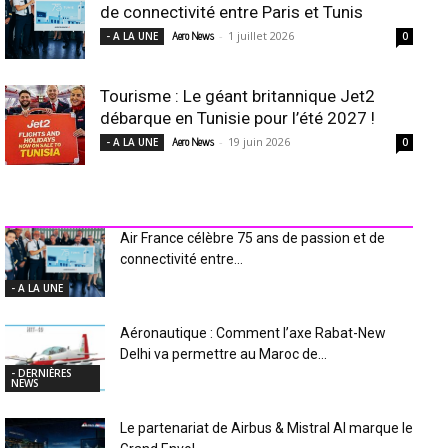
de connectivité entre Paris et Tunis
-
1 juillet 2026
- A LA UNE
Aero News
0
Tourisme : Le géant britannique Jet2
débarque en Tunisie pour l’été 2027 !
-
19 juin 2026
- A LA UNE
Aero News
0
INDUSTRIE Aéro
Air France célèbre 75 ans de passion et de
connectivité entre...
- A LA UNE
Aéronautique : Comment l’axe Rabat-New
Delhi va permettre au Maroc de...
- DERNIÈRES
NEWS
Le partenariat de Airbus & Mistral AI marque le