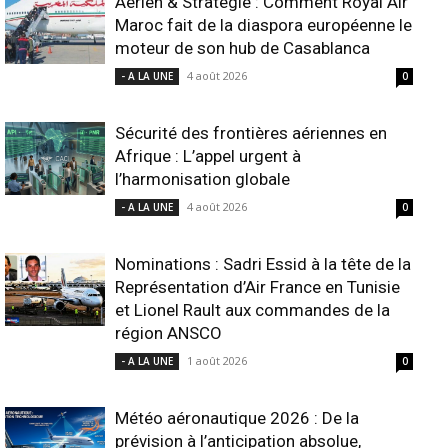
Aérien & Stratégie : Comment Royal Air
Maroc fait de la diaspora européenne le
moteur de son hub de Casablanca
4 août 2026
- A LA UNE
0
Sécurité des frontières aériennes en
Afrique : L’appel urgent à
l’harmonisation globale
4 août 2026
- A LA UNE
0
Nominations : Sadri Essid à la tête de la
Représentation d’Air France en Tunisie
et Lionel Rault aux commandes de la
région ANSCO
1 août 2026
- A LA UNE
0
Météo aéronautique 2026 : De la
prévision à l’anticipation absolue,