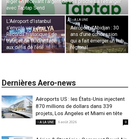
léger en recevant l’argent de vos proches à l’étranger
la
avec Taptap Send
Ca
- A LA UNE
- A LA UNE
- 
L’Aéroport d’Istanbul
s’envole vers des
Aéroport d’Abidjan : 30
Sé
Records historiques de
ans d’une concession
aé
trafic et de fluidité face
qui a fait émerger un hub
L’
aux défis de l’été
régional
l’
Dernières Aero-news
Aéroports US : les États-Unis injectent
870 millions de dollars dans 339
projets, Los Angeles et Miami en tête
6 août 2026
- A LA UNE
0