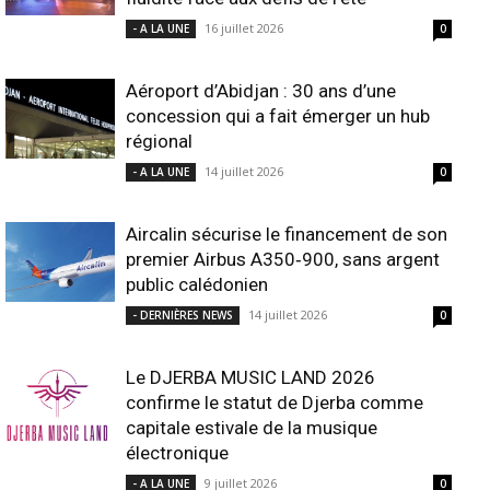
16 juillet 2026
- A LA UNE
0
Aéroport d’Abidjan : 30 ans d’une
concession qui a fait émerger un hub
régional
14 juillet 2026
- A LA UNE
0
Aircalin sécurise le financement de son
premier Airbus A350‑900, sans argent
public calédonien
14 juillet 2026
- DERNIÈRES NEWS
0
Le DJERBA MUSIC LAND 2026
confirme le statut de Djerba comme
capitale estivale de la musique
électronique
9 juillet 2026
- A LA UNE
0