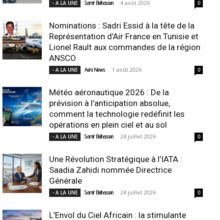
-
4 août 2026
- A LA UNE
Samir Belhassen
0
Nominations : Sadri Essid à la tête de la
Représentation d’Air France en Tunisie et
Lionel Rault aux commandes de la région
ANSCO
-
1 août 2026
- A LA UNE
Aero News
0
Météo aéronautique 2026 : De la
prévision à l’anticipation absolue,
comment la technologie redéfinit les
opérations en plein ciel et au sol
-
24 juillet 2026
- A LA UNE
Samir Belhassen
0
Une Révolution Stratégique à l’IATA :
Saadia Zahidi nommée Directrice
Générale
-
24 juillet 2026
- A LA UNE
Samir Belhassen
0
L’Envol du Ciel Africain : la stimulante