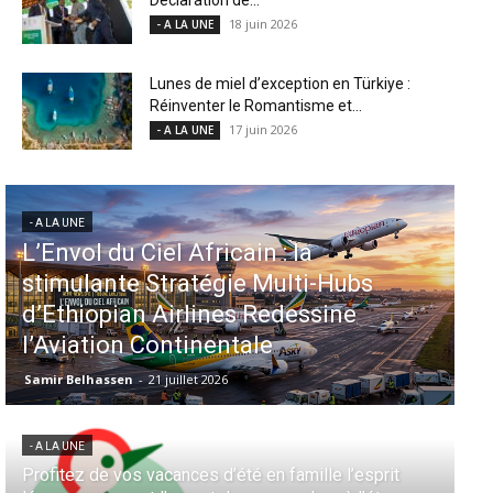
18 juin 2026
- A LA UNE
Lunes de miel d’exception en Türkiye :
Réinventer le Romantisme et...
17 juin 2026
- A LA UNE
- A LA UNE
- 
L’Envol du Ciel Africain : la
Aé
stimulante Stratégie Multi-Hubs
in
d’Ethiopian Airlines Redessine
d
l’Aviation Continentale
M
Samir Belhassen
-
21 juillet 2026
Sa
- A LA UNE
- 
Profitez de vos vacances d’été en famille l’esprit
Aé