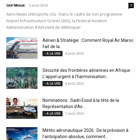
-
6 août 2026
Samir Belhassen
0
Aero-News (Aéroports US) - Dans le cadre de son programme
Airport Infrastructure Grants (AIG), la Federal Aviation
Administration (FAA) vient de débloquer
Aérien & Stratégie : Comment Royal Air Maroc
fait de la...
4 août 2026
- A LA UNE
Sécurité des frontières aériennes en Afrique :
L’appel urgent à l’harmonisation...
4 août 2026
- A LA UNE
Nominations : Sadri Essid à la tête de la
Représentation d’Air...
1 août 2026
- A LA UNE
Météo aéronautique 2026 : De la prévision à
l’anticipation absolue, comment...