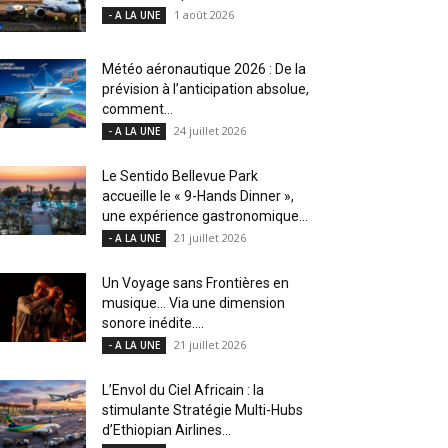
1 août 2026
- A LA UNE
Météo aéronautique 2026 : De la
prévision à l’anticipation absolue,
comment...
24 juillet 2026
- A LA UNE
Le Sentido Bellevue Park
accueille le « 9-Hands Dinner »,
une expérience gastronomique...
21 juillet 2026
- A LA UNE
Un Voyage sans Frontières en
musique… Via une dimension
sonore inédite....
21 juillet 2026
- A LA UNE
L’Envol du Ciel Africain : la
stimulante Stratégie Multi-Hubs
d’Ethiopian Airlines...