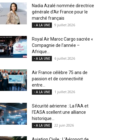
Nadia Azalé nommée directrice
générale d’Air France pour le
marché français
9 juillet 2026
- A LA UNE
Royal Air Maroc Cargo sacrée «
Compagnie de l’année –
Afrique...
6 juillet 2026
- A LA UNE
Air France célèbre 75 ans de
passion et de connectivité
entre...
1 juillet 2026
- A LA UNE
Sécurité aérienne : La FAA et
l’EASA scellent une alliance
historique...
22 juin 2026
- A LA UNE
Aviation Civile : L’Aéroport de