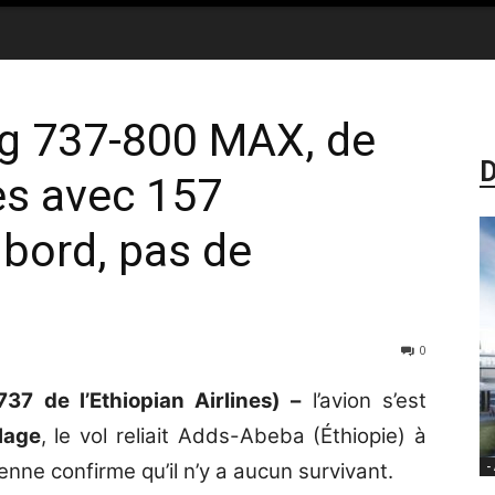
ng 737-800 MAX, de
D
nes avec 157
bord, pas de
0
7 de l’Ethiopian Airlines) –
l’avion s’est
lage
, le vol reliait Adds-Abeba (Éthiopie) à
nne confirme qu’il n’y a aucun survivant.
-