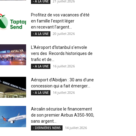
21 juillet 2026
- A LA UNE
Profitez de vos vacances d’été
en famille l’esprit léger
en recevant l’argent...
20 juillet 2026
- A LA UNE
L’Aéroport d’Istanbul s’envole
vers des Records historiques de
trafic et de...
16 juillet 2026
- A LA UNE
Aéroport d’Abidjan : 30 ans d’une
concession qui a fait émerger...
14 juillet 2026
- A LA UNE
Aircalin sécurise le financement
de son premier Airbus A350‑900,
sans argent...
14 juillet 2026
- DERNIÈRES NEWS