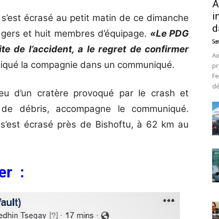
A
i
es s’est écrasé au petit matin de ce dimanche
d
gers et huit membres d’équipage.
«Le PDG
Sam
te de l’accident, a le regret de confirmer
Ae
diqué la compagnie dans un communiqué.
pr
Fe
d
u d’un cratère provoqué par le crash et
t de débris, accompagne le communiqué.
s’est écrasé près de Bishoftu, à 62 km au
er :