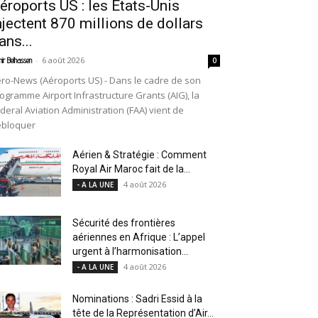
éroports US : les États-Unis
njectent 870 millions de dollars
ans...
-
6 août 2026
ir Belhassen
0
ro-News (Aéroports US) - Dans le cadre de son
ogramme Airport Infrastructure Grants (AIG), la
deral Aviation Administration (FAA) vient de
ébloquer
Aérien & Stratégie : Comment
Royal Air Maroc fait de la...
4 août 2026
- A LA UNE
Sécurité des frontières
aériennes en Afrique : L’appel
urgent à l’harmonisation...
4 août 2026
- A LA UNE
Nominations : Sadri Essid à la
tête de la Représentation d’Air...