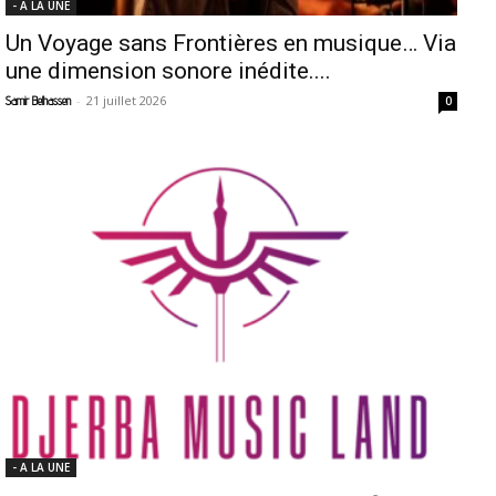
- A LA UNE
Un Voyage sans Frontières en musique… Via
une dimension sonore inédite....
-
21 juillet 2026
Samir Belhassen
0
- A LA UNE