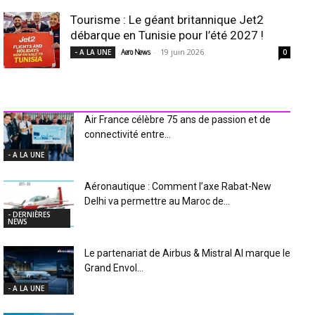
Tourisme : Le géant britannique Jet2
débarque en Tunisie pour l’été 2027 !
-
19 juin 2026
- A LA UNE
Aero News
0
INDUSTRIE Aéro
Air France célèbre 75 ans de passion et de
connectivité entre...
- A LA UNE
Aéronautique : Comment l’axe Rabat-New
Delhi va permettre au Maroc de...
- DERNIÈRES
NEWS
Le partenariat de Airbus & Mistral AI marque le
Grand Envol...
- A LA UNE