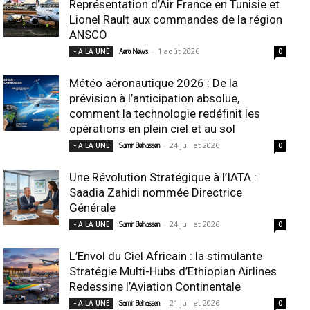
Représentation d’Air France en Tunisie et
Lionel Rault aux commandes de la région
ANSCO
-
1 août 2026
- A LA UNE
Aero News
0
Météo aéronautique 2026 : De la
prévision à l’anticipation absolue,
comment la technologie redéfinit les
opérations en plein ciel et au sol
-
24 juillet 2026
- A LA UNE
Samir Belhassen
0
Une Révolution Stratégique à l’IATA :
Saadia Zahidi nommée Directrice
Générale
-
24 juillet 2026
- A LA UNE
Samir Belhassen
0
L’Envol du Ciel Africain : la stimulante
Stratégie Multi-Hubs d’Ethiopian Airlines
Redessine l’Aviation Continentale
-
21 juillet 2026
- A LA UNE
Samir Belhassen
0