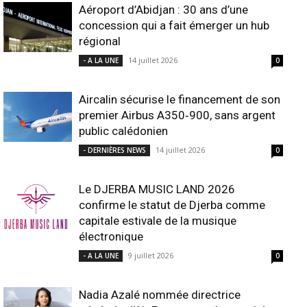
Aéroport d’Abidjan : 30 ans d’une
concession qui a fait émerger un hub
régional
14 juillet 2026
- A LA UNE
0
Aircalin sécurise le financement de son
premier Airbus A350‑900, sans argent
public calédonien
14 juillet 2026
- DERNIÈRES NEWS
0
Le DJERBA MUSIC LAND 2026
confirme le statut de Djerba comme
capitale estivale de la musique
électronique
9 juillet 2026
- A LA UNE
0
Nadia Azalé nommée directrice