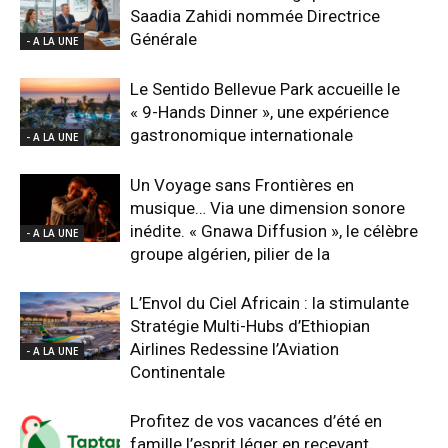
Saadia Zahidi nommée Directrice
Générale
- A LA UNE
Le Sentido Bellevue Park accueille le
« 9-Hands Dinner », une expérience
gastronomique internationale
- A LA UNE
Un Voyage sans Frontières en
musique… Via une dimension sonore
inédite. « Gnawa Diffusion », le célèbre
- A LA UNE
groupe algérien, pilier de la
L’Envol du Ciel Africain : la stimulante
Stratégie Multi-Hubs d’Ethiopian
Airlines Redessine l’Aviation
- A LA UNE
Continentale
Profitez de vos vacances d’été en
famille l’esprit léger en recevant