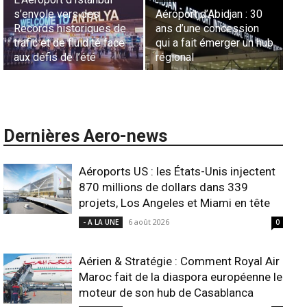
Aéroport d’Abidjan : 30
Sécurité des frontières
Fr
ans d’une concession
aériennes en Afrique :
Li
qui a fait émerger un hub
L’appel urgent à
co
régional
l’harmonisation globale
A
Dernières Aero-news
Aéroports US : les États-Unis injectent
870 millions de dollars dans 339
projets, Los Angeles et Miami en tête
6 août 2026
- A LA UNE
0
Aérien & Stratégie : Comment Royal Air
Maroc fait de la diaspora européenne le
moteur de son hub de Casablanca