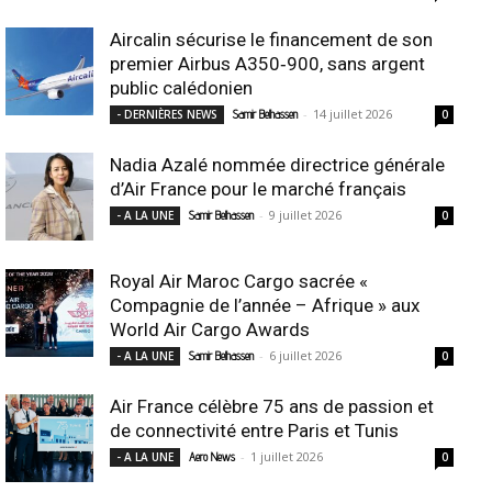
Aircalin sécurise le financement de son
premier Airbus A350‑900, sans argent
public calédonien
-
14 juillet 2026
- DERNIÈRES NEWS
Samir Belhassen
0
Nadia Azalé nommée directrice générale
d’Air France pour le marché français
-
9 juillet 2026
- A LA UNE
Samir Belhassen
0
Royal Air Maroc Cargo sacrée «
Compagnie de l’année – Afrique » aux
World Air Cargo Awards
-
6 juillet 2026
- A LA UNE
Samir Belhassen
0
Air France célèbre 75 ans de passion et
de connectivité entre Paris et Tunis
-
1 juillet 2026
- A LA UNE
Aero News
0