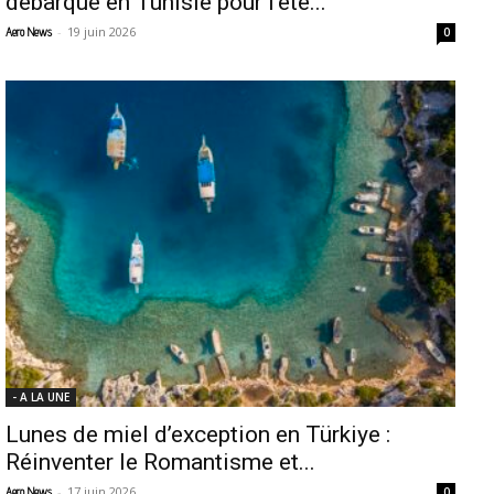
débarque en Tunisie pour l’été...
-
19 juin 2026
Aero News
0
- A LA UNE
Lunes de miel d’exception en Türkiye :
Réinventer le Romantisme et...
-
17 juin 2026
Aero News
0