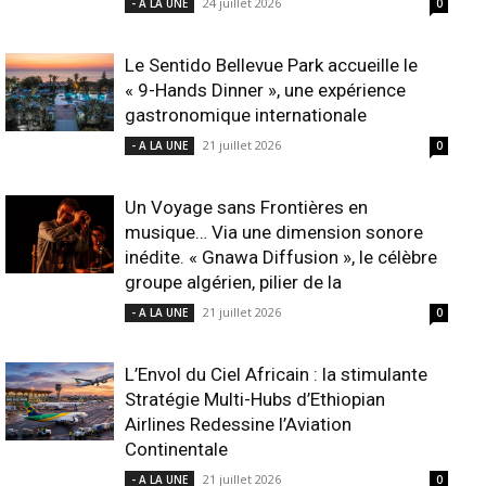
24 juillet 2026
- A LA UNE
0
Le Sentido Bellevue Park accueille le
« 9-Hands Dinner », une expérience
gastronomique internationale
21 juillet 2026
- A LA UNE
0
Un Voyage sans Frontières en
musique… Via une dimension sonore
inédite. « Gnawa Diffusion », le célèbre
groupe algérien, pilier de la
21 juillet 2026
- A LA UNE
0
L’Envol du Ciel Africain : la stimulante
Stratégie Multi-Hubs d’Ethiopian
Airlines Redessine l’Aviation
Continentale
21 juillet 2026
- A LA UNE
0