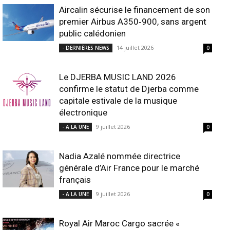
Aircalin sécurise le financement de son
premier Airbus A350‑900, sans argent
public calédonien
14 juillet 2026
- DERNIÈRES NEWS
0
Le DJERBA MUSIC LAND 2026
confirme le statut de Djerba comme
capitale estivale de la musique
électronique
9 juillet 2026
- A LA UNE
0
Nadia Azalé nommée directrice
générale d’Air France pour le marché
français
9 juillet 2026
- A LA UNE
0
Royal Air Maroc Cargo sacrée «