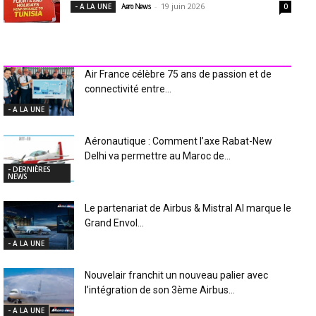
-
19 juin 2026
- A LA UNE
Aero News
0
INDUSTRIE Aéro
Air France célèbre 75 ans de passion et de
connectivité entre...
- A LA UNE
Aéronautique : Comment l’axe Rabat-New
Delhi va permettre au Maroc de...
- DERNIÈRES
NEWS
Le partenariat de Airbus & Mistral AI marque le
Grand Envol...
- A LA UNE
Nouvelair franchit un nouveau palier avec
l’intégration de son 3ème Airbus...
- A LA UNE