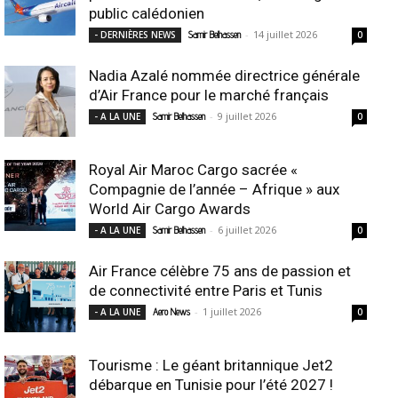
public calédonien
-
14 juillet 2026
- DERNIÈRES NEWS
Samir Belhassen
0
Nadia Azalé nommée directrice générale
d’Air France pour le marché français
-
9 juillet 2026
- A LA UNE
Samir Belhassen
0
Royal Air Maroc Cargo sacrée «
Compagnie de l’année – Afrique » aux
World Air Cargo Awards
-
6 juillet 2026
- A LA UNE
Samir Belhassen
0
Air France célèbre 75 ans de passion et
de connectivité entre Paris et Tunis
-
1 juillet 2026
- A LA UNE
Aero News
0
Tourisme : Le géant britannique Jet2
débarque en Tunisie pour l’été 2027 !