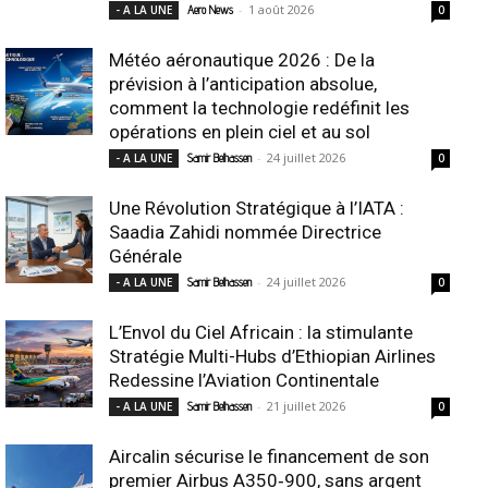
-
1 août 2026
- A LA UNE
Aero News
0
Météo aéronautique 2026 : De la
prévision à l’anticipation absolue,
comment la technologie redéfinit les
opérations en plein ciel et au sol
-
24 juillet 2026
- A LA UNE
Samir Belhassen
0
Une Révolution Stratégique à l’IATA :
Saadia Zahidi nommée Directrice
Générale
-
24 juillet 2026
- A LA UNE
Samir Belhassen
0
L’Envol du Ciel Africain : la stimulante
Stratégie Multi-Hubs d’Ethiopian Airlines
Redessine l’Aviation Continentale
-
21 juillet 2026
- A LA UNE
Samir Belhassen
0
Aircalin sécurise le financement de son
premier Airbus A350‑900, sans argent