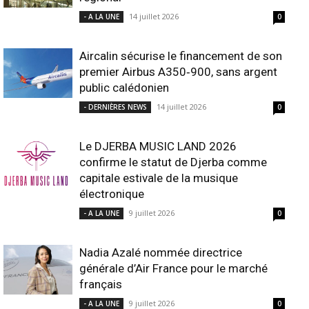
14 juillet 2026
- A LA UNE
0
Aircalin sécurise le financement de son
premier Airbus A350‑900, sans argent
public calédonien
14 juillet 2026
- DERNIÈRES NEWS
0
Le DJERBA MUSIC LAND 2026
confirme le statut de Djerba comme
capitale estivale de la musique
électronique
9 juillet 2026
- A LA UNE
0
Nadia Azalé nommée directrice
générale d’Air France pour le marché
français
9 juillet 2026
- A LA UNE
0