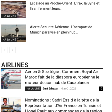
Escalade au Proche-Orient : L’Irak, la Syrie et
l’Iran ferment leurs...
- A LA UNE
Alerte Sécurité Aérienne : L’aéroport de
Munich paralysé en plein hub...
- A LA UNE
AIRLINES
Aérien & Stratégie : Comment Royal Air
Maroc fait de la diaspora européenne le
moteur de son hub de Casablanca
-
4 août 2026
- A LA UNE
Samir Belhassen
0
Nominations : Sadri Essid à la tête de la
Représentation d’Air France en Tunisie et
Lionel Rault aux commandes de la région