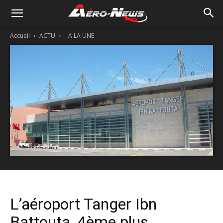
Accueil
ACTU
- A LA UNE
L’aéroport Tanger Ibn
Battouta, 4ème plus