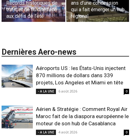
une concession
aériennes en Afrique :
Lionel Rault
fait émerger un hub
L’appel urgent à
commandes d
al
l’harmonisation globale
ANSCO
Dernières Aero-news
Aéroports US : les États-Unis injectent
870 millions de dollars dans 339
projets, Los Angeles et Miami en tête
6 août 2026
- A LA UNE
0
Aérien & Stratégie : Comment Royal Air
Maroc fait de la diaspora européenne le
moteur de son hub de Casablanca
4 août 2026
- A LA UNE
0