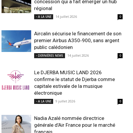
concession qui a fait émerger un hub
régional
14 juillet 2026
- A LA UNE
0
Aircalin sécurise le financement de son
premier Airbus A350‑900, sans argent
public calédonien
14 juillet 2026
- DERNIÈRES NEWS
0
Le DJERBA MUSIC LAND 2026
confirme le statut de Djerba comme
capitale estivale de la musique
électronique
9 juillet 2026
- A LA UNE
0
Nadia Azalé nommée directrice
générale d’Air France pour le marché
français