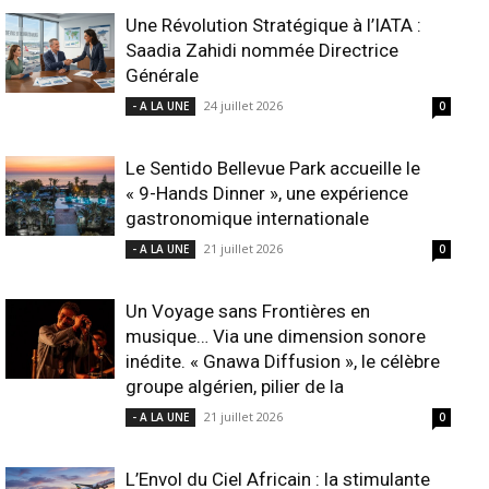
Une Révolution Stratégique à l’IATA :
Saadia Zahidi nommée Directrice
Générale
24 juillet 2026
- A LA UNE
0
Le Sentido Bellevue Park accueille le
« 9-Hands Dinner », une expérience
gastronomique internationale
21 juillet 2026
- A LA UNE
0
Un Voyage sans Frontières en
musique… Via une dimension sonore
inédite. « Gnawa Diffusion », le célèbre
groupe algérien, pilier de la
21 juillet 2026
- A LA UNE
0
L’Envol du Ciel Africain : la stimulante