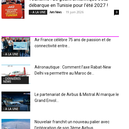
débarque en Tunisie pour l’été 2027 !
-
19 juin 2026
- A LA UNE
Aero News
0
INDUSTRIE Aéro
Air France célèbre 75 ans de passion et de
connectivité entre...
- A LA UNE
Aéronautique : Comment l’axe Rabat-New
Delhi va permettre au Maroc de...
- DERNIÈRES
NEWS
Le partenariat de Airbus & Mistral AI marque le
Grand Envol...
- A LA UNE
Nouvelair franchit un nouveau palier avec
l’intégration de son 3ème Airbus...