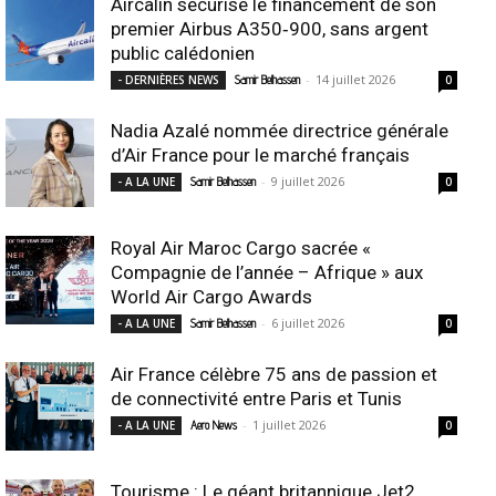
Aircalin sécurise le financement de son
premier Airbus A350‑900, sans argent
public calédonien
-
14 juillet 2026
- DERNIÈRES NEWS
Samir Belhassen
0
Nadia Azalé nommée directrice générale
d’Air France pour le marché français
-
9 juillet 2026
- A LA UNE
Samir Belhassen
0
Royal Air Maroc Cargo sacrée «
Compagnie de l’année – Afrique » aux
World Air Cargo Awards
-
6 juillet 2026
- A LA UNE
Samir Belhassen
0
Air France célèbre 75 ans de passion et
de connectivité entre Paris et Tunis
-
1 juillet 2026
- A LA UNE
Aero News
0
Tourisme : Le géant britannique Jet2