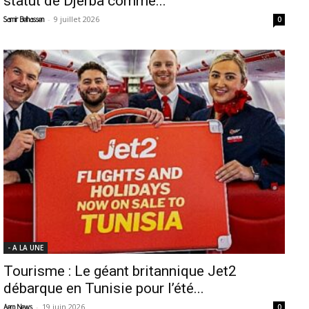
statut de Djerba comme...
-
9 juillet 2026
Samir Belhassen
0
- A LA UNE
Tourisme : Le géant britannique Jet2
débarque en Tunisie pour l’été...
-
19 juin 2026
Aero News
0