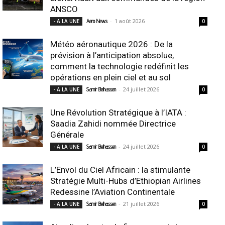
ANSCO
-
1 août 2026
- A LA UNE
Aero News
0
Météo aéronautique 2026 : De la
prévision à l’anticipation absolue,
comment la technologie redéfinit les
opérations en plein ciel et au sol
-
24 juillet 2026
- A LA UNE
Samir Belhassen
0
Une Révolution Stratégique à l’IATA :
Saadia Zahidi nommée Directrice
Générale
-
24 juillet 2026
- A LA UNE
Samir Belhassen
0
L’Envol du Ciel Africain : la stimulante
Stratégie Multi-Hubs d’Ethiopian Airlines
Redessine l’Aviation Continentale
-
21 juillet 2026
- A LA UNE
Samir Belhassen
0