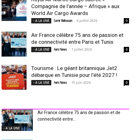
Compagnie de l’année – Afrique » aux
World Air Cargo Awards
-
6 juillet 2026
- A LA UNE
Samir Belhassen
0
Air France célèbre 75 ans de passion et
de connectivité entre Paris et Tunis
-
1 juillet 2026
- A LA UNE
Aero News
0
Tourisme : Le géant britannique Jet2
débarque en Tunisie pour l’été 2027 !
-
19 juin 2026
- A LA UNE
Aero News
0
INDUSTRIE Aéro
Air France célèbre 75 ans de passion et de
connectivité entre...
- A LA UNE