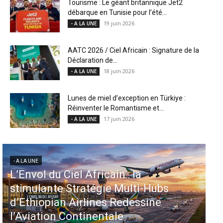
Tourisme : Le géant britannique Jet2
débarque en Tunisie pour l’été...
19 juin 2026
- A LA UNE
AATC 2026 / Ciel Africain : Signature de la
Déclaration de...
18 juin 2026
- A LA UNE
Lunes de miel d’exception en Türkiye :
Réinventer le Romantisme et...
17 juin 2026
- A LA UNE
- A LA UNE
Aéroports US : les États-Unis
injectent 870 millions de dollars
dans 339 projets, Los Angeles et
Miami en tête