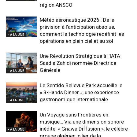
région ANSCO
Météo aéronautique 2026 : De la
prévision à l’anticipation absolue,
comment la technologie redéfinit les
- A LA UNE
opérations en plein ciel et au sol
Une Révolution Stratégique à l’IATA :
Saadia Zahidi nommée Directrice
Générale
- A LA UNE
Le Sentido Bellevue Park accueille le
« 9-Hands Dinner », une expérience
gastronomique internationale
- A LA UNE
Un Voyage sans Frontières en
musique… Via une dimension sonore
inédite. « Gnawa Diffusion », le célèbre
- A LA UNE
groupe algérien, pilier de la