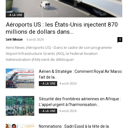
- A LA UNE
Aéroports US : les États-Unis injectent 870
millions de dollars dans...
-
6 août 2026
Samir Belhassen
0
Aero-News (Aéroports US) - Dans le cadre de son programme
Airport Infrastructure Grants (AIG), la Federal Aviation
Administration (FAA) vient de débloquer
Aérien & Stratégie : Comment Royal Air Maroc
fait de la...
4 août 2026
- A LA UNE
Sécurité des frontières aériennes en Afrique :
L’appel urgent à l’harmonisation...
4 août 2026
- A LA UNE
Nominations : Sadri Essid à la tête de la