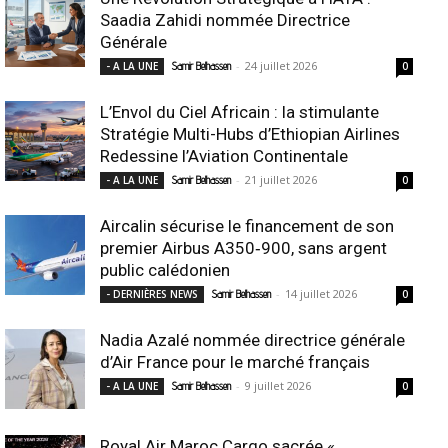
Saadia Zahidi nommée Directrice
Générale
-
24 juillet 2026
- A LA UNE
Samir Belhassen
0
L’Envol du Ciel Africain : la stimulante
Stratégie Multi-Hubs d’Ethiopian Airlines
Redessine l’Aviation Continentale
-
21 juillet 2026
- A LA UNE
Samir Belhassen
0
Aircalin sécurise le financement de son
premier Airbus A350‑900, sans argent
public calédonien
-
14 juillet 2026
- DERNIÈRES NEWS
Samir Belhassen
0
Nadia Azalé nommée directrice générale
d’Air France pour le marché français
-
9 juillet 2026
- A LA UNE
Samir Belhassen
0
Royal Air Maroc Cargo sacrée «