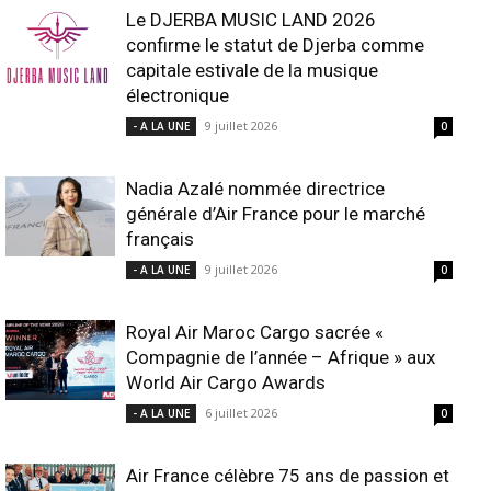
Le DJERBA MUSIC LAND 2026
confirme le statut de Djerba comme
capitale estivale de la musique
électronique
9 juillet 2026
- A LA UNE
0
Nadia Azalé nommée directrice
générale d’Air France pour le marché
français
9 juillet 2026
- A LA UNE
0
Royal Air Maroc Cargo sacrée «
Compagnie de l’année – Afrique » aux
World Air Cargo Awards
6 juillet 2026
- A LA UNE
0
Air France célèbre 75 ans de passion et