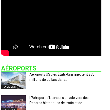
AÉROPORTS
Aéroports US : les États-Unis injectent 870
millions de dollars dans...
- A LA UNE
L’Aéroport d’Istanbul s’envole vers des
Records historiques de trafic et de...
- A LA UNE