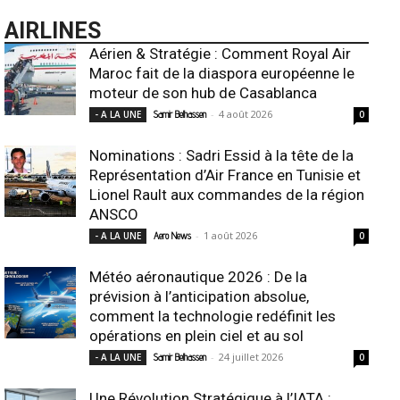
AIRLINES
Aérien & Stratégie : Comment Royal Air
Maroc fait de la diaspora européenne le
moteur de son hub de Casablanca
-
4 août 2026
- A LA UNE
Samir Belhassen
0
Nominations : Sadri Essid à la tête de la
Représentation d’Air France en Tunisie et
Lionel Rault aux commandes de la région
ANSCO
-
1 août 2026
- A LA UNE
Aero News
0
Météo aéronautique 2026 : De la
prévision à l’anticipation absolue,
comment la technologie redéfinit les
opérations en plein ciel et au sol
-
24 juillet 2026
- A LA UNE
Samir Belhassen
0
Une Révolution Stratégique à l’IATA :