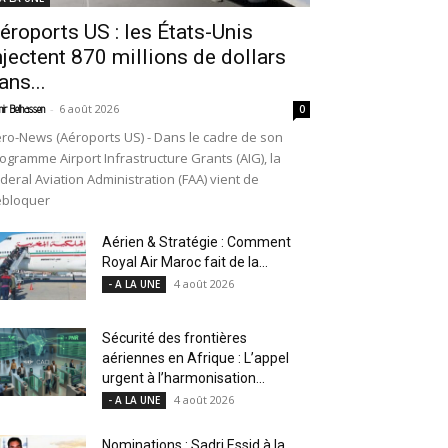
éroports US : les États-Unis
njectent 870 millions de dollars
ans...
-
6 août 2026
ir Belhassen
0
ro-News (Aéroports US) - Dans le cadre de son
ogramme Airport Infrastructure Grants (AIG), la
deral Aviation Administration (FAA) vient de
ébloquer
Aérien & Stratégie : Comment
Royal Air Maroc fait de la...
4 août 2026
- A LA UNE
Sécurité des frontières
aériennes en Afrique : L’appel
urgent à l’harmonisation...
4 août 2026
- A LA UNE
Nominations : Sadri Essid à la