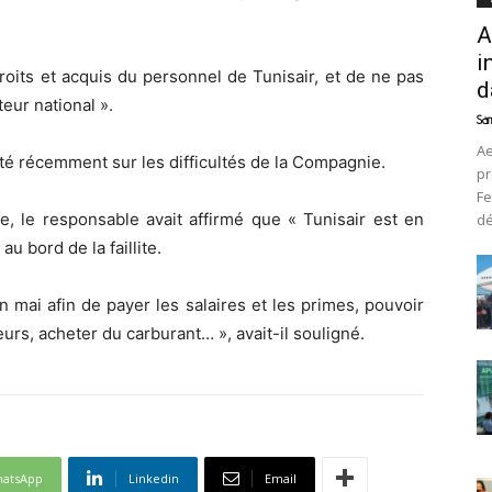
A
i
roits et acquis du personnel de Tunisair, et de ne pas
d
eur national ».
Sam
Ae
rté récemment sur les difficultés de la Compagnie.
pr
Fe
e, le responsable avait affirmé que « Tunisair est en
d
u bord de la faillite.
fin mai afin de payer les salaires et les primes, pouvoir
urs, acheter du carburant… », avait-il souligné.
atsApp
Linkedin
Email