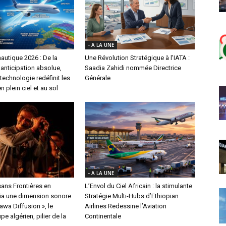
- A LA UNE
autique 2026 : De la
Une Révolution Stratégique à l’IATA :
l’anticipation absolue,
Saadia Zahidi nommée Directrice
echnologie redéfinit les
Générale
n plein ciel et au sol
- A LA UNE
ans Frontières en
L’Envol du Ciel Africain : la stimulante
a une dimension sonore
Stratégie Multi-Hubs d’Ethiopian
nawa Diffusion », le
Airlines Redessine l’Aviation
e algérien, pilier de la
Continentale