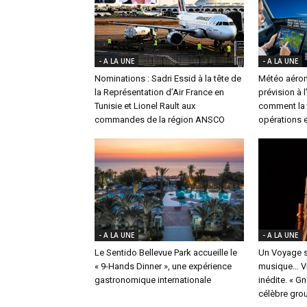
- A LA UNE
- A LA UNE
Nominations : Sadri Essid à la tête de
Météo aéron
la Représentation d’Air France en
prévision à 
Tunisie et Lionel Rault aux
comment la t
commandes de la région ANSCO
opérations e
- A LA UNE
- A LA UNE
Le Sentido Bellevue Park accueille le
Un Voyage s
« 9-Hands Dinner », une expérience
musique… Vi
gastronomique internationale
inédite. « G
célèbre group