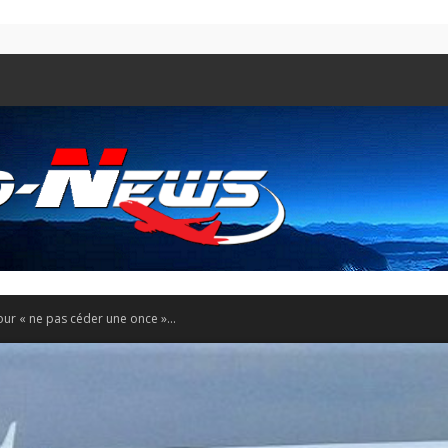
pour « ne pas céder une once »...
Aero