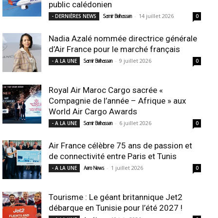
public calédonien
-
14 juillet 2026
- DERNIÈRES NEWS
Samir Belhassen
0
Nadia Azalé nommée directrice générale
d’Air France pour le marché français
-
9 juillet 2026
- A LA UNE
Samir Belhassen
0
Royal Air Maroc Cargo sacrée «
Compagnie de l’année – Afrique » aux
World Air Cargo Awards
-
6 juillet 2026
- A LA UNE
Samir Belhassen
0
Air France célèbre 75 ans de passion et
de connectivité entre Paris et Tunis
-
1 juillet 2026
- A LA UNE
Aero News
0
Tourisme : Le géant britannique Jet2
débarque en Tunisie pour l’été 2027 !