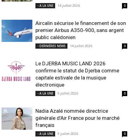
14 juillet 2026
- A LA UNE
0
Aircalin sécurise le financement de son
premier Airbus A350‑900, sans argent
public calédonien
14 juillet 2026
- DERNIÈRES NEWS
0
Le DJERBA MUSIC LAND 2026
confirme le statut de Djerba comme
capitale estivale de la musique
électronique
9 juillet 2026
- A LA UNE
0
Nadia Azalé nommée directrice
générale d’Air France pour le marché
français
9 juillet 2026
- A LA UNE
0