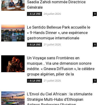
Saadia Zahidi nommée Directrice
Générale
24 juillet 2026
- A LA UNE
0
Le Sentido Bellevue Park accueille le
« 9-Hands Dinner », une expérience
gastronomique internationale
21 juillet 2026
- A LA UNE
0
Un Voyage sans Frontières en
musique… Via une dimension sonore
inédite. « Gnawa Diffusion », le célèbre
groupe algérien, pilier de la
21 juillet 2026
- A LA UNE
0
L’Envol du Ciel Africain : la stimulante
Stratégie Multi-Hubs d’Ethiopian
Airlines Redessine l’Aviation