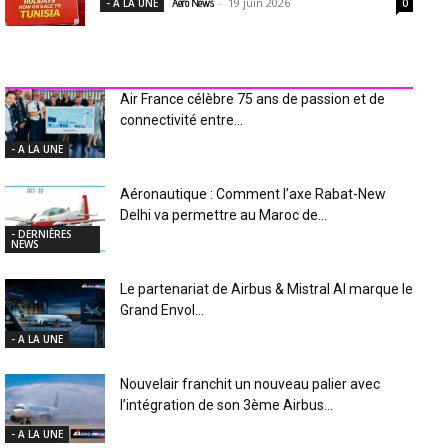
-
19 juin 2026
- A LA UNE
Aero News
0
INDUSTRIE Aéro
Air France célèbre 75 ans de passion et de
connectivité entre...
- A LA UNE
Aéronautique : Comment l’axe Rabat-New
Delhi va permettre au Maroc de...
- DERNIÈRES
NEWS
Le partenariat de Airbus & Mistral AI marque le
Grand Envol...
- A LA UNE
Nouvelair franchit un nouveau palier avec
l’intégration de son 3ème Airbus...
- A LA UNE