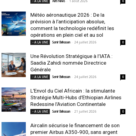
-
1 août 2026
- A LA UNE
Aero News
0
Météo aéronautique 2026 : De la
prévision à l’anticipation absolue,
comment la technologie redéfinit les
opérations en plein ciel et au sol
-
24 juillet 2026
- A LA UNE
Samir Belhassen
0
Une Révolution Stratégique à l’IATA :
Saadia Zahidi nommée Directrice
Générale
-
24 juillet 2026
- A LA UNE
Samir Belhassen
0
L’Envol du Ciel Africain : la stimulante
Stratégie Multi-Hubs d’Ethiopian Airlines
Redessine l’Aviation Continentale
-
21 juillet 2026
- A LA UNE
Samir Belhassen
0
Aircalin sécurise le financement de son
premier Airbus A350‑900, sans argent