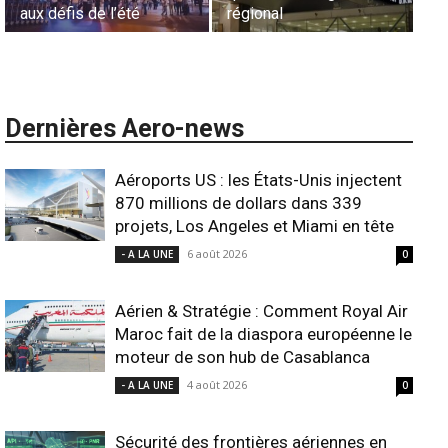
’été
régional
l’harmonisation glo
Dernières Aero-news
Aéroports US : les États-Unis injectent
870 millions de dollars dans 339
projets, Los Angeles et Miami en tête
6 août 2026
- A LA UNE
0
Aérien & Stratégie : Comment Royal Air
Maroc fait de la diaspora européenne le
moteur de son hub de Casablanca
4 août 2026
- A LA UNE
0
Sécurité des frontières aériennes en