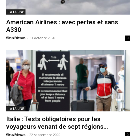
- A LA UNE
American Airlines : avec pertes et sans
A330
-
23 octobre 2020
Wanys Belhassen
0
- A LA UNE
Italie : Tests obligatoires pour les
voyageurs venant de sept régions...
-
22 septembre 2020
Wanys Belhassen
0