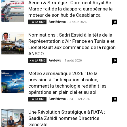
Aérien & Stratégie : Comment Royal Air
Maroc fait de la diaspora européenne le
moteur de son hub de Casablanca
-
4 août 2026
- A LA UNE
Samir Belhassen
0
Nominations : Sadri Essid à la tête de la
Représentation d’Air France en Tunisie et
Lionel Rault aux commandes de la région
ANSCO
-
1 août 2026
- A LA UNE
Aero News
0
Météo aéronautique 2026 : De la
prévision à l’anticipation absolue,
comment la technologie redéfinit les
opérations en plein ciel et au sol
-
24 juillet 2026
- A LA UNE
Samir Belhassen
0
Une Révolution Stratégique à l’IATA :
Saadia Zahidi nommée Directrice
Générale