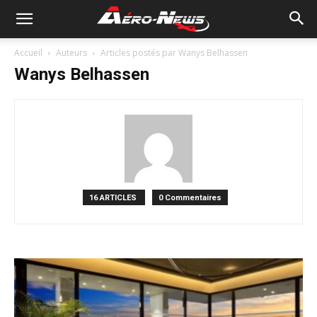
Accueil
Auteurs
Articles postés par Wanys Belhassen
Wanys Belhassen
16 ARTICLES
0 Commentaires