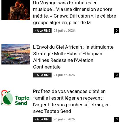
Un Voyage sans Frontières en
musique… Via une dimension sonore
inédite. « Gnawa Diffusion », le célèbre
groupe algérien, pilier de la
21 juillet 2026
- A LA UNE
0
L’Envol du Ciel Africain : la stimulante
Stratégie Multi-Hubs d’Ethiopian
Airlines Redessine l’Aviation
Continentale
21 juillet 2026
- A LA UNE
0
Profitez de vos vacances d’été en
famille l’esprit léger en recevant
l’argent de vos proches à l’étranger
avec Taptap Send
20 juillet 2026
- A LA UNE
0