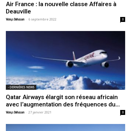
Air France : la nouvelle classe Affaires à
Deauville
-
6 septembre 2022
Wanys Belhassen
0
- DERNIÈRES NEWS
Qatar Airways élargit son réseau africain
avec l’augmentation des fréquences du...
-
27 janvier 2021
Wanys Belhassen
0