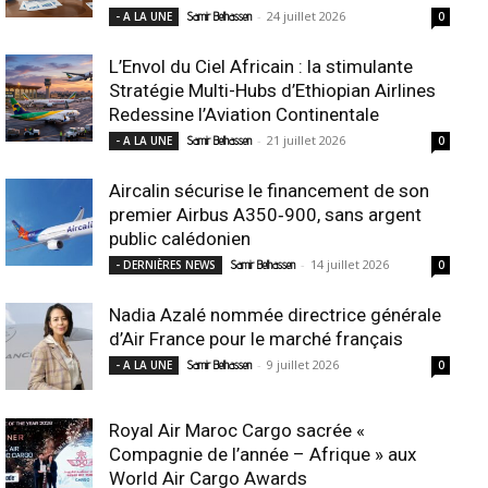
-
24 juillet 2026
- A LA UNE
Samir Belhassen
0
L’Envol du Ciel Africain : la stimulante
Stratégie Multi-Hubs d’Ethiopian Airlines
Redessine l’Aviation Continentale
-
21 juillet 2026
- A LA UNE
Samir Belhassen
0
Aircalin sécurise le financement de son
premier Airbus A350‑900, sans argent
public calédonien
-
14 juillet 2026
- DERNIÈRES NEWS
Samir Belhassen
0
Nadia Azalé nommée directrice générale
d’Air France pour le marché français
-
9 juillet 2026
- A LA UNE
Samir Belhassen
0
Royal Air Maroc Cargo sacrée «
Compagnie de l’année – Afrique » aux
World Air Cargo Awards