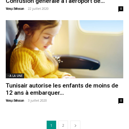
Confusion générale à l’aéroport de...
-
22 juillet 2020
Wanys Belhassen
0
- A LA UNE
Tunisair autorise les enfants de moins de
12 ans à embarquer...
-
3 juillet 2020
Wanys Belhassen
0
1
2