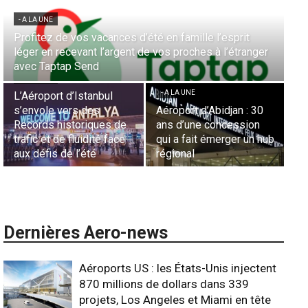
- A LA UNE
Aérien & Stratégie : Comment Royal Air Maroc fait de
la diaspora européenne le moteur de son hub de
- A LA UNE
Casablanca
Nominations : Sadri
Essid à la tête de la
- A LA UNE
Représentation d’Air
Sécurité des frontières
France en Tunisie et
aériennes en Afrique :
Lionel Rault aux
L’appel urgent à
commandes de la région
l’harmonisation globale
ANSCO
Dernières Aero-news
Aéroports US : les États-Unis injectent
870 millions de dollars dans 339
projets, Los Angeles et Miami en tête