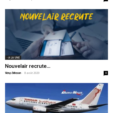
- A LA UNE
Nouvelair recrute…
-
8 août 2020
Wanys Belhassen
0