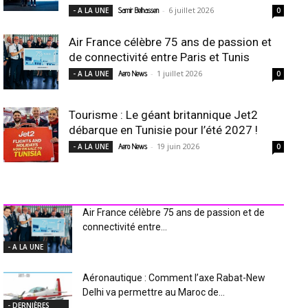
-
6 juillet 2026
- A LA UNE
Samir Belhassen
0
Air France célèbre 75 ans de passion et
de connectivité entre Paris et Tunis
-
1 juillet 2026
- A LA UNE
Aero News
0
Tourisme : Le géant britannique Jet2
débarque en Tunisie pour l’été 2027 !
-
19 juin 2026
- A LA UNE
Aero News
0
INDUSTRIE Aéro
Air France célèbre 75 ans de passion et de
connectivité entre...
- A LA UNE
Aéronautique : Comment l’axe Rabat-New
Delhi va permettre au Maroc de...
- DERNIÈRES