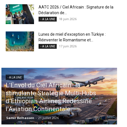
AATC 2026 / Ciel Africain : Signature de la
Déclaration de...
18 juin 2026
- A LA UNE
Lunes de miel d’exception en Türkiye :
Réinventer le Romantisme et...
17 juin 2026
- A LA UNE
- A LA UNE
Aéroports US : les États-Unis
injectent 870 millions de dollars
dans 339 projets, Los Angeles et
Miami en tête
Samir Belhassen
-
6 août 2026