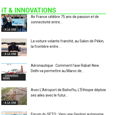
iT & INNOVATIONS
Air France célèbre 75 ans de passion et de
connectivité entre...
- A LA UNE
La voiture volante franchit, au Salon de Pékin,
la frontière entre...
- A LA UNE
Aéronautique : Comment l’axe Rabat-New
Delhi va permettre au Maroc de...
- DERNIÈRES
NEWS
Avec L’Aéroport de Bishoftu, L’Éthiopie déploie
ses ailes avec le futur...
- A LA UNE
Forum du SETO : Vers une Gestion autonome