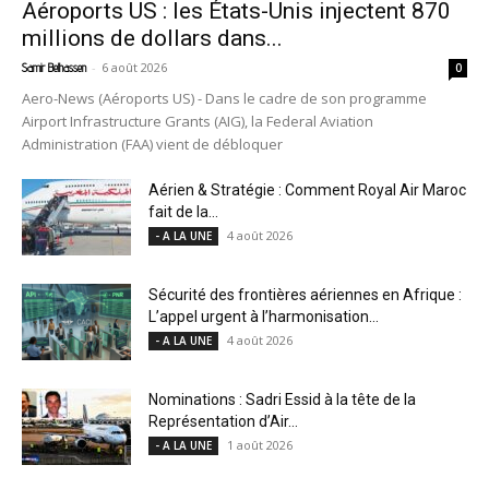
Aéroports US : les États-Unis injectent 870
millions de dollars dans...
-
6 août 2026
Samir Belhassen
0
Aero-News (Aéroports US) - Dans le cadre de son programme
Airport Infrastructure Grants (AIG), la Federal Aviation
Administration (FAA) vient de débloquer
Aérien & Stratégie : Comment Royal Air Maroc
fait de la...
4 août 2026
- A LA UNE
Sécurité des frontières aériennes en Afrique :
L’appel urgent à l’harmonisation...
4 août 2026
- A LA UNE
Nominations : Sadri Essid à la tête de la
Représentation d’Air...
1 août 2026
- A LA UNE