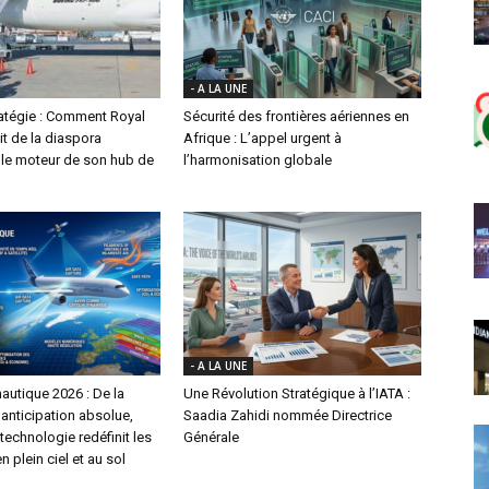
- A LA UNE
ratégie : Comment Royal
Sécurité des frontières aériennes en
it de la diaspora
Afrique : L’appel urgent à
le moteur de son hub de
l’harmonisation globale
- A LA UNE
autique 2026 : De la
Une Révolution Stratégique à l’IATA :
l’anticipation absolue,
Saadia Zahidi nommée Directrice
echnologie redéfinit les
Générale
n plein ciel et au sol