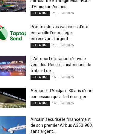
stimulante Stratégie Multi-Hubs
d’Ethiopian Airlines...
21 juillet 2026
- A LA UNE
Profitez de vos vacances d’été
en famille l’esprit léger
en recevant l’argent...
20 juillet 2026
- A LA UNE
L’Aéroport d’Istanbul s’envole
vers des Records historiques de
trafic et de...
16 juillet 2026
- A LA UNE
Aéroport d’Abidjan : 30 ans d’une
concession qui a fait émerger...
14 juillet 2026
- A LA UNE
Aircalin sécurise le financement
de son premier Airbus A350‑900,
sans argent...