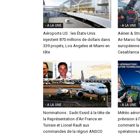
- A LA UNE
- A LA UNE
Aéroports US : les États-Unis
Aérien & St
injectent 870 millions de dollars dans
Air Maroc fa
339 projets, Los Angeles et Miami en
européenne 
tête
Casablanca
- A LA UNE
- A LA UNE
Nominations : Sadri Essid à la tête de
Météo aéron
la Représentation d’Air France en
prévision à 
Tunisie et Lionel Rault aux
comment la t
commandes de la région ANSCO
opérations e