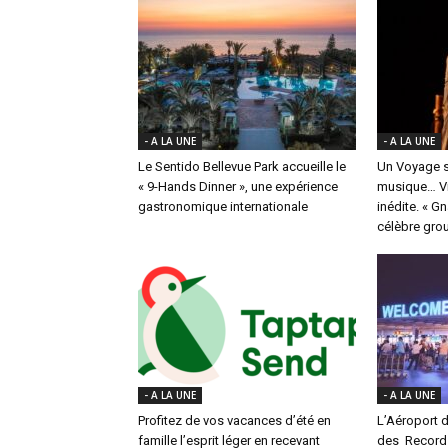
- A LA UNE
- A LA UNE
Le Sentido Bellevue Park accueille le
Un Voyage s
« 9-Hands Dinner », une expérience
musique… Vi
gastronomique internationale
inédite. « G
célèbre group
- A LA UNE
- A LA UNE
Profitez de vos vacances d’été en
L’Aéroport d
famille l’esprit léger en recevant
des Records 