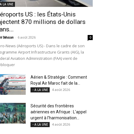
 A LA UNE
éroports US : les États-Unis
njectent 870 millions de dollars
ans...
-
6 août 2026
ir Belhassen
0
ro-News (Aéroports US) - Dans le cadre de son
ogramme Airport Infrastructure Grants (AIG), la
deral Aviation Administration (FAA) vient de
ébloquer
Aérien & Stratégie : Comment
Royal Air Maroc fait de la...
4 août 2026
- A LA UNE
Sécurité des frontières
aériennes en Afrique : L’appel
urgent à l’harmonisation...
4 août 2026
- A LA UNE