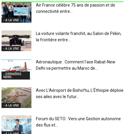
Air France célèbre 75 ans de passion et de
connectivité entre...
- A LA UNE
La voiture volante franchit, au Salon de Pékin,
la frontière entre...
- A LA UNE
Aéronautique : Comment l’axe Rabat-New
Delhi va permettre au Maroc de...
- DERNIÈRES
NEWS
Avec L’Aéroport de Bishoftu, L’Éthiopie déploie
ses ailes avec le futur...
- A LA UNE
Forum du SETO : Vers une Gestion autonome
des flux et...
- A LA UNE