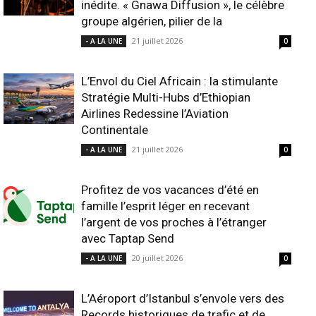
inédite. « Gnawa Diffusion », le célèbre
groupe algérien, pilier de la
21 juillet 2026
- A LA UNE
0
L’Envol du Ciel Africain : la stimulante
Stratégie Multi-Hubs d’Ethiopian
Airlines Redessine l’Aviation
Continentale
21 juillet 2026
- A LA UNE
0
Profitez de vos vacances d’été en
famille l’esprit léger en recevant
l’argent de vos proches à l’étranger
avec Taptap Send
20 juillet 2026
- A LA UNE
0
L’Aéroport d’Istanbul s’envole vers des
Records historiques de trafic et de