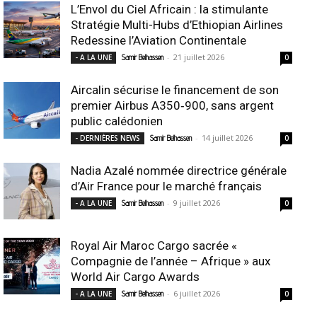
L’Envol du Ciel Africain : la stimulante
Stratégie Multi-Hubs d’Ethiopian Airlines
Redessine l’Aviation Continentale
-
21 juillet 2026
- A LA UNE
Samir Belhassen
0
Aircalin sécurise le financement de son
premier Airbus A350‑900, sans argent
public calédonien
-
14 juillet 2026
- DERNIÈRES NEWS
Samir Belhassen
0
Nadia Azalé nommée directrice générale
d’Air France pour le marché français
-
9 juillet 2026
- A LA UNE
Samir Belhassen
0
Royal Air Maroc Cargo sacrée «
Compagnie de l’année – Afrique » aux
World Air Cargo Awards
-
6 juillet 2026
- A LA UNE
Samir Belhassen
0