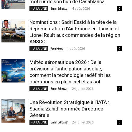
moteur de son hub de Casablanca
-
4 août 2026
- A LA UNE
Samir Belhassen
0
Nominations : Sadri Essid à la tête de la
Représentation d’Air France en Tunisie et
Lionel Rault aux commandes de la région
ANSCO
-
1 août 2026
- A LA UNE
Aero News
0
Météo aéronautique 2026 : De la
prévision à l’anticipation absolue,
comment la technologie redéfinit les
opérations en plein ciel et au sol
-
24 juillet 2026
- A LA UNE
Samir Belhassen
0
Une Révolution Stratégique à l’IATA :
Saadia Zahidi nommée Directrice
Générale
-
24 juillet 2026
- A LA UNE
Samir Belhassen
0