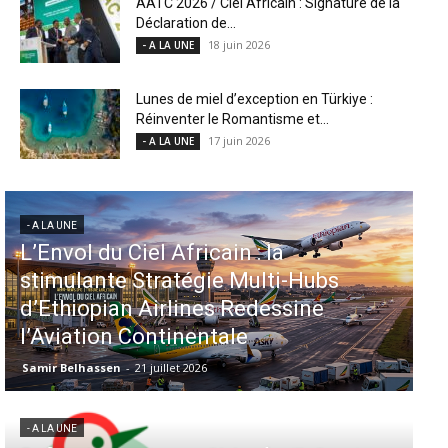
AATC 2026 / Ciel Africain : Signature de la
Déclaration de...
18 juin 2026
- A LA UNE
Lunes de miel d’exception en Türkiye :
Réinventer le Romantisme et...
17 juin 2026
- A LA UNE
- A LA UNE
iel Africain : la
Aéroports US : l
Stratégie Multi-Hubs
injectent 870 mi
 Airlines Redessine
dans 339 projet
Continentale
Miami en tête
21 juillet 2026
Samir Belhassen
-
6 août 
- A LA UNE