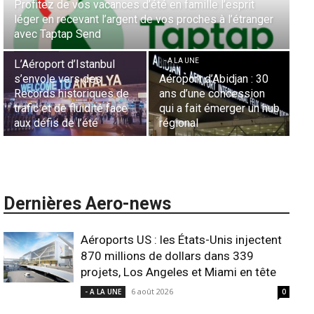
acances d’été en famille l’esprit
Aérien & Stratégie : C
 l’argent de vos proches à l’étranger
la diaspora européenn
d
Casablanca
- A LA UNE
- A LA UNE
nbul
es
Aéroport d’Abidjan : 30
Sécurité des frontière
ques de
ans d’une concession
aériennes en Afrique :
ité face
qui a fait émerger un hub
L’appel urgent à
é
régional
l’harmonisation global
Dernières Aero-news
Aéroports US : les États-Unis injectent
870 millions de dollars dans 339
projets, Los Angeles et Miami en tête
6 août 2026
- A LA UNE
0