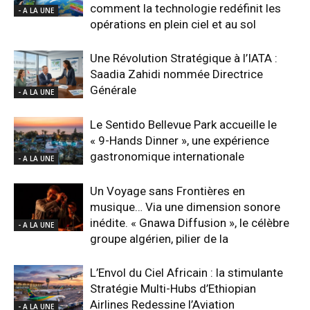
comment la technologie redéfinit les
- A LA UNE
opérations en plein ciel et au sol
Une Révolution Stratégique à l’IATA :
Saadia Zahidi nommée Directrice
Générale
- A LA UNE
Le Sentido Bellevue Park accueille le
« 9-Hands Dinner », une expérience
gastronomique internationale
- A LA UNE
Un Voyage sans Frontières en
musique… Via une dimension sonore
inédite. « Gnawa Diffusion », le célèbre
- A LA UNE
groupe algérien, pilier de la
L’Envol du Ciel Africain : la stimulante
Stratégie Multi-Hubs d’Ethiopian
Airlines Redessine l’Aviation
- A LA UNE