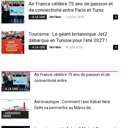
Air France célèbre 75 ans de passion et
de connectivité entre Paris et Tunis
-
1 juillet 2026
- A LA UNE
Aero News
0
Tourisme : Le géant britannique Jet2
débarque en Tunisie pour l’été 2027 !
-
19 juin 2026
- A LA UNE
Aero News
0
INDUSTRIE Aéro
Air France célèbre 75 ans de passion et de
connectivité entre...
- A LA UNE
Aéronautique : Comment l’axe Rabat-New
Delhi va permettre au Maroc de...
- DERNIÈRES
NEWS