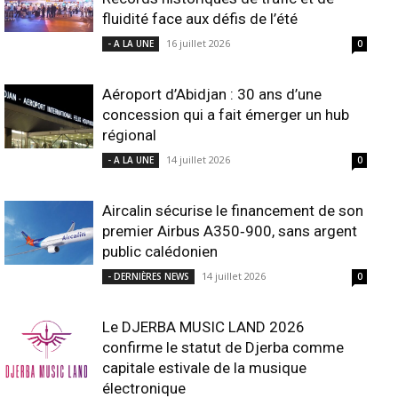
fluidité face aux défis de l’été
16 juillet 2026
- A LA UNE
0
Aéroport d’Abidjan : 30 ans d’une
concession qui a fait émerger un hub
régional
14 juillet 2026
- A LA UNE
0
Aircalin sécurise le financement de son
premier Airbus A350‑900, sans argent
public calédonien
14 juillet 2026
- DERNIÈRES NEWS
0
Le DJERBA MUSIC LAND 2026
confirme le statut de Djerba comme
capitale estivale de la musique
électronique