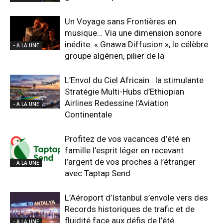
Un Voyage sans Frontières en
musique… Via une dimension sonore
inédite. « Gnawa Diffusion », le célèbre
- A LA UNE
groupe algérien, pilier de la
L’Envol du Ciel Africain : la stimulante
Stratégie Multi-Hubs d’Ethiopian
Airlines Redessine l’Aviation
- A LA UNE
Continentale
Profitez de vos vacances d’été en
famille l’esprit léger en recevant
l’argent de vos proches à l’étranger
- A LA UNE
avec Taptap Send
L’Aéroport d’Istanbul s’envole vers des
Records historiques de trafic et de
fluidité face aux défis de l’été
- A LA UNE