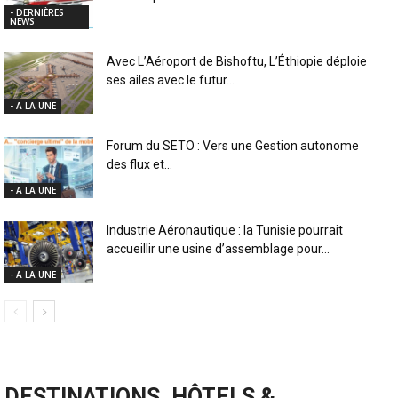
- DERNIÈRES
NEWS
Avec L’Aéroport de Bishoftu, L’Éthiopie déploie
ses ailes avec le futur...
- A LA UNE
Forum du SETO : Vers une Gestion autonome
des flux et...
- A LA UNE
Industrie Aéronautique : la Tunisie pourrait
accueillir une usine d’assemblage pour...
- A LA UNE
DESTINATIONS, HÔTELS &