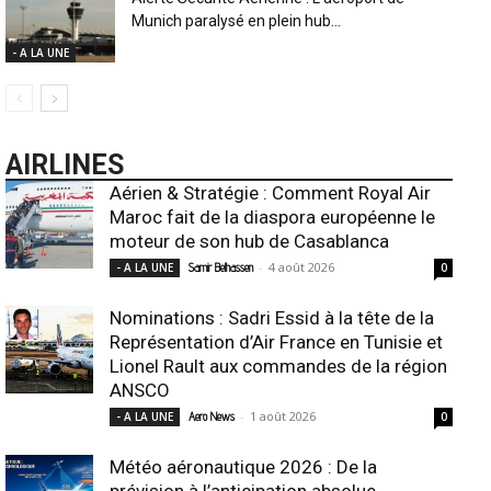
Munich paralysé en plein hub...
- A LA UNE
AIRLINES
Aérien & Stratégie : Comment Royal Air
Maroc fait de la diaspora européenne le
moteur de son hub de Casablanca
-
4 août 2026
- A LA UNE
Samir Belhassen
0
Nominations : Sadri Essid à la tête de la
Représentation d’Air France en Tunisie et
Lionel Rault aux commandes de la région
ANSCO
-
1 août 2026
- A LA UNE
Aero News
0
Météo aéronautique 2026 : De la
prévision à l’anticipation absolue,