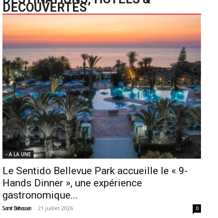
DECOUVERTES
- A LA UNE
Le Sentido Bellevue Park accueille le « 9-
Hands Dinner », une expérience
gastronomique...
-
21 juillet 2026
Samir Belhassen
0