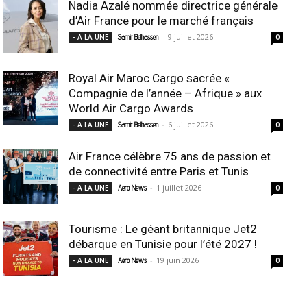
Nadia Azalé nommée directrice générale
d’Air France pour le marché français
-
9 juillet 2026
- A LA UNE
Samir Belhassen
0
Royal Air Maroc Cargo sacrée «
Compagnie de l’année – Afrique » aux
World Air Cargo Awards
-
6 juillet 2026
- A LA UNE
Samir Belhassen
0
Air France célèbre 75 ans de passion et
de connectivité entre Paris et Tunis
-
1 juillet 2026
- A LA UNE
Aero News
0
Tourisme : Le géant britannique Jet2
débarque en Tunisie pour l’été 2027 !
-
19 juin 2026
- A LA UNE
Aero News
0