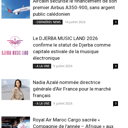
Aircalin sécurise le financement de son
premier Airbus A350‑900, sans argent
public calédonien
14 juillet 2026
- DERNIÈRES NEWS
0
Le DJERBA MUSIC LAND 2026
confirme le statut de Djerba comme
capitale estivale de la musique
électronique
9 juillet 2026
- A LA UNE
0
Nadia Azalé nommée directrice
générale d’Air France pour le marché
français
9 juillet 2026
- A LA UNE
0
Royal Air Maroc Cargo sacrée «
Compagnie de l’année – Afrique » aux