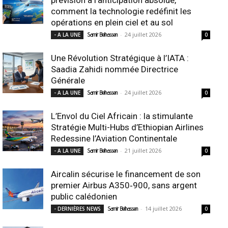
comment la technologie redéfinit les
opérations en plein ciel et au sol
-
24 juillet 2026
- A LA UNE
Samir Belhassen
0
Une Révolution Stratégique à l’IATA :
Saadia Zahidi nommée Directrice
Générale
-
24 juillet 2026
- A LA UNE
Samir Belhassen
0
L’Envol du Ciel Africain : la stimulante
Stratégie Multi-Hubs d’Ethiopian Airlines
Redessine l’Aviation Continentale
-
21 juillet 2026
- A LA UNE
Samir Belhassen
0
Aircalin sécurise le financement de son
premier Airbus A350‑900, sans argent
public calédonien
-
14 juillet 2026
- DERNIÈRES NEWS
Samir Belhassen
0