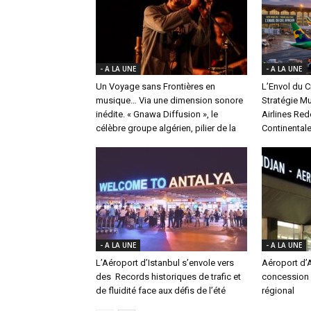
- A LA UNE
- A LA UNE
Un Voyage sans Frontières en
L’Envol du Ci
musique… Via une dimension sonore
Stratégie Mu
inédite. « Gnawa Diffusion », le
Airlines Red
célèbre groupe algérien, pilier de la
Continental
- A LA UNE
- A LA UNE
L’Aéroport d’Istanbul s’envole vers
Aéroport d’A
des Records historiques de trafic et
concession 
de fluidité face aux défis de l’été
régional