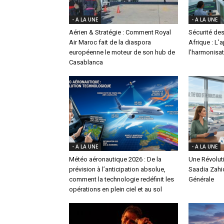
- A LA UNE
- A LA UNE
Aérien & Stratégie : Comment Royal
Sécurité des
Air Maroc fait de la diaspora
Afrique : L’
européenne le moteur de son hub de
l’harmonisat
Casablanca
- A LA UNE
- A LA UNE
Météo aéronautique 2026 : De la
Une Révoluti
prévision à l’anticipation absolue,
Saadia Zahi
comment la technologie redéfinit les
Générale
opérations en plein ciel et au sol