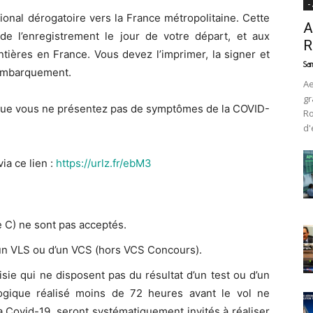
-
ional dérogatoire vers la France métropolitaine. Cette
A
de l’enregistrement le jour de votre départ, et aux
R
ntières en France. Vous devez l’imprimer, la signer et
Sam
 embarquement.
Ae
gr
t que vous ne présentez pas de symptômes de la COVID-
Ro
d'
a ce lien :
https://urlz.fr/ebM3
 C) ne sont pas acceptés.
’un VLS ou d’un VCS (hors VCS Concours).
ie qui ne disposent pas du résultat d’un test ou d’un
ogique réalisé moins de 72 heures avant le vol ne
a Covid-19, seront systématiquement invités à réaliser