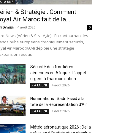
 A LA UNE
érien & Stratégie : Comment
oyal Air Maroc fait de la...
-
4 août 2026
ir Belhassen
0
ro-News (Aérien & Stratégie) - En contournant les
ands hubs européens chroniquement saturés,
yal Air Maroc (RAM) déploie une stratégie
expansion réseau
Sécurité des frontières
aériennes en Afrique : L’appel
urgent à l’harmonisation...
4 août 2026
- A LA UNE
Nominations : Sadri Essid à la
tête de la Représentation d’Air...
1 août 2026
- A LA UNE
Météo aéronautique 2026 : De la
prévision à l’anticipation absolue,