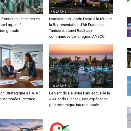
- A LA UNE
 frontières aériennes en
Nominations : Sadri Essid à la tête de
appel urgent à
la Représentation d’Air France en
ion globale
Tunisie et Lionel Rault aux
commandes de la région ANSCO
- A LA UNE
on Stratégique à l’IATA :
Le Sentido Bellevue Park accueille le
di nommée Directrice
« 9-Hands Dinner », une expérience
gastronomique internationale