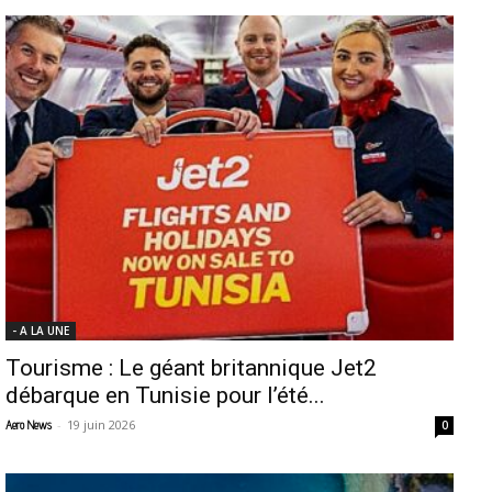
- A LA UNE
Tourisme : Le géant britannique Jet2
débarque en Tunisie pour l’été...
-
19 juin 2026
Aero News
0