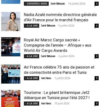
-
14 juillet 2026
- DERNIÈRES NEWS
Samir Belhassen
0
Nadia Azalé nommée directrice générale
d’Air France pour le marché français
-
9 juillet 2026
- A LA UNE
Samir Belhassen
0
Royal Air Maroc Cargo sacrée «
Compagnie de l’année – Afrique » aux
World Air Cargo Awards
-
6 juillet 2026
- A LA UNE
Samir Belhassen
0
Air France célèbre 75 ans de passion et
de connectivité entre Paris et Tunis
-
1 juillet 2026
- A LA UNE
Aero News
0
Tourisme : Le géant britannique Jet2
débarque en Tunisie pour l’été 2027 !
-
19 juin 2026
- A LA UNE
Aero News
0