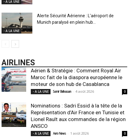
- A LA UNE
Alerte Sécurité Aérienne : L’aéroport de
Munich paralysé en plein hub...
- A LA UNE
AIRLINES
Aérien & Stratégie : Comment Royal Air
Maroc fait de la diaspora européenne le
moteur de son hub de Casablanca
-
4 août 2026
- A LA UNE
Samir Belhassen
0
Nominations : Sadri Essid à la tête de la
Représentation d’Air France en Tunisie et
Lionel Rault aux commandes de la région
ANSCO
-
1 août 2026
- A LA UNE
Aero News
0