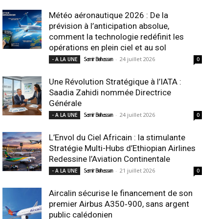
Météo aéronautique 2026 : De la
prévision à l’anticipation absolue,
comment la technologie redéfinit les
opérations en plein ciel et au sol
-
24 juillet 2026
- A LA UNE
Samir Belhassen
0
Une Révolution Stratégique à l’IATA :
Saadia Zahidi nommée Directrice
Générale
-
24 juillet 2026
- A LA UNE
Samir Belhassen
0
L’Envol du Ciel Africain : la stimulante
Stratégie Multi-Hubs d’Ethiopian Airlines
Redessine l’Aviation Continentale
-
21 juillet 2026
- A LA UNE
Samir Belhassen
0
Aircalin sécurise le financement de son
premier Airbus A350‑900, sans argent
public calédonien