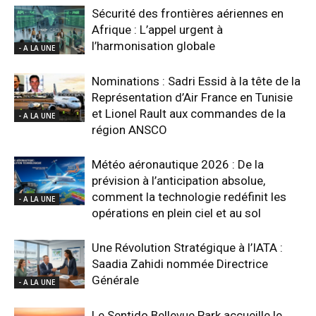
Sécurité des frontières aériennes en
Afrique : L’appel urgent à
l’harmonisation globale
- A LA UNE
Nominations : Sadri Essid à la tête de la
Représentation d’Air France en Tunisie
et Lionel Rault aux commandes de la
- A LA UNE
région ANSCO
Météo aéronautique 2026 : De la
prévision à l’anticipation absolue,
comment la technologie redéfinit les
- A LA UNE
opérations en plein ciel et au sol
Une Révolution Stratégique à l’IATA :
Saadia Zahidi nommée Directrice
Générale
- A LA UNE
Le Sentido Bellevue Park accueille le