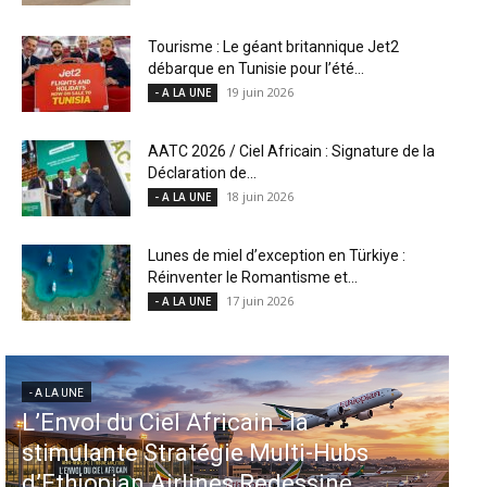
Tourisme : Le géant britannique Jet2
débarque en Tunisie pour l’été...
19 juin 2026
- A LA UNE
AATC 2026 / Ciel Africain : Signature de la
Déclaration de...
18 juin 2026
- A LA UNE
Lunes de miel d’exception en Türkiye :
Réinventer le Romantisme et...
17 juin 2026
- A LA UNE
- A LA UNE
- A LA U
L’Envol du Ciel Africain : la
Aéro
stimulante Stratégie Multi-Hubs
inje
d’Ethiopian Airlines Redessine
dans