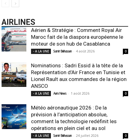
AIRLINES
Aérien & Stratégie : Comment Royal Air
Maroc fait de la diaspora européenne le
moteur de son hub de Casablanca
-
4 août 2026
- A LA UNE
Samir Belhassen
0
Nominations : Sadri Essid à la tête de la
Représentation d’Air France en Tunisie et
Lionel Rault aux commandes de la région
ANSCO
-
1 août 2026
- A LA UNE
Aero News
0
Météo aéronautique 2026 : De la
prévision à l’anticipation absolue,
comment la technologie redéfinit les
opérations en plein ciel et au sol
-
24 juillet 2026
- A LA UNE
Samir Belhassen
0