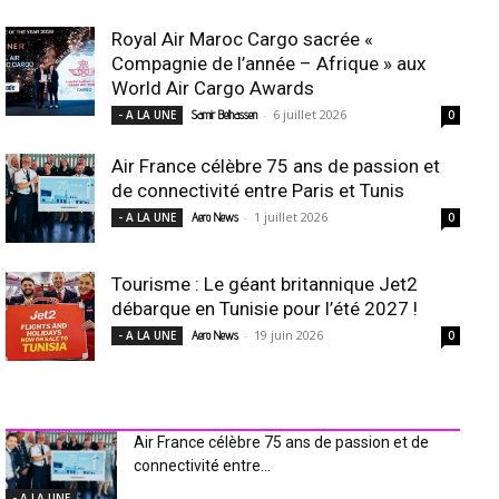
Royal Air Maroc Cargo sacrée «
Compagnie de l’année – Afrique » aux
World Air Cargo Awards
-
6 juillet 2026
- A LA UNE
Samir Belhassen
0
Air France célèbre 75 ans de passion et
de connectivité entre Paris et Tunis
-
1 juillet 2026
- A LA UNE
Aero News
0
Tourisme : Le géant britannique Jet2
débarque en Tunisie pour l’été 2027 !
-
19 juin 2026
- A LA UNE
Aero News
0
INDUSTRIE Aéro
Air France célèbre 75 ans de passion et de
connectivité entre...
- A LA UNE