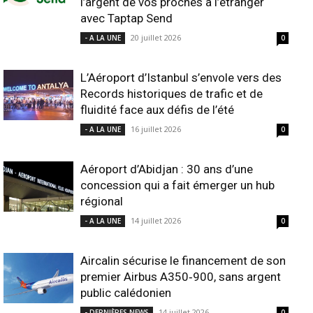
l’argent de vos proches à l’étranger
avec Taptap Send
20 juillet 2026
- A LA UNE
0
L’Aéroport d’Istanbul s’envole vers des
Records historiques de trafic et de
fluidité face aux défis de l’été
16 juillet 2026
- A LA UNE
0
Aéroport d’Abidjan : 30 ans d’une
concession qui a fait émerger un hub
régional
14 juillet 2026
- A LA UNE
0
Aircalin sécurise le financement de son
premier Airbus A350‑900, sans argent
public calédonien
14 juillet 2026
- DERNIÈRES NEWS
0