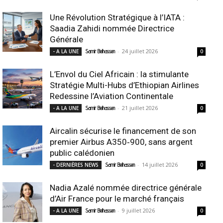
Une Révolution Stratégique à l’IATA :
Saadia Zahidi nommée Directrice
Générale
-
24 juillet 2026
- A LA UNE
Samir Belhassen
0
L’Envol du Ciel Africain : la stimulante
Stratégie Multi-Hubs d’Ethiopian Airlines
Redessine l’Aviation Continentale
-
21 juillet 2026
- A LA UNE
Samir Belhassen
0
Aircalin sécurise le financement de son
premier Airbus A350‑900, sans argent
public calédonien
-
14 juillet 2026
- DERNIÈRES NEWS
Samir Belhassen
0
Nadia Azalé nommée directrice générale
d’Air France pour le marché français
-
9 juillet 2026
- A LA UNE
Samir Belhassen
0