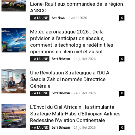
Lionel Rault aux commandes de la région
ANSCO
-
1 août 2026
- A LA UNE
Aero News
0
Météo aéronautique 2026 : De la
prévision à l’anticipation absolue,
comment la technologie redéfinit les
opérations en plein ciel et au sol
-
24 juillet 2026
- A LA UNE
Samir Belhassen
0
Une Révolution Stratégique à l’IATA :
Saadia Zahidi nommée Directrice
Générale
-
24 juillet 2026
- A LA UNE
Samir Belhassen
0
L’Envol du Ciel Africain : la stimulante
Stratégie Multi-Hubs d’Ethiopian Airlines
Redessine l’Aviation Continentale
-
21 juillet 2026
- A LA UNE
Samir Belhassen
0