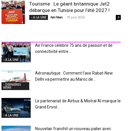
Tourisme : Le géant britannique Jet2
débarque en Tunisie pour l’été 2027 !
-
19 juin 2026
- A LA UNE
Aero News
0
INDUSTRIE Aéro
Air France célèbre 75 ans de passion et de
connectivité entre...
- A LA UNE
Aéronautique : Comment l’axe Rabat-New
Delhi va permettre au Maroc de...
- DERNIÈRES
NEWS
Le partenariat de Airbus & Mistral AI marque le
Grand Envol...
- A LA UNE
Nouvelair franchit un nouveau palier avec