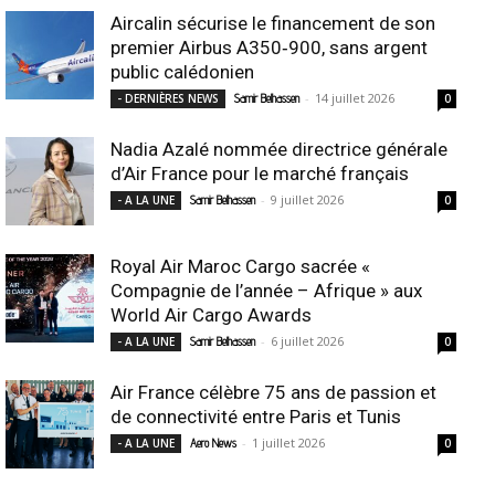
Aircalin sécurise le financement de son
premier Airbus A350‑900, sans argent
public calédonien
-
14 juillet 2026
- DERNIÈRES NEWS
Samir Belhassen
0
Nadia Azalé nommée directrice générale
d’Air France pour le marché français
-
9 juillet 2026
- A LA UNE
Samir Belhassen
0
Royal Air Maroc Cargo sacrée «
Compagnie de l’année – Afrique » aux
World Air Cargo Awards
-
6 juillet 2026
- A LA UNE
Samir Belhassen
0
Air France célèbre 75 ans de passion et
de connectivité entre Paris et Tunis
-
1 juillet 2026
- A LA UNE
Aero News
0