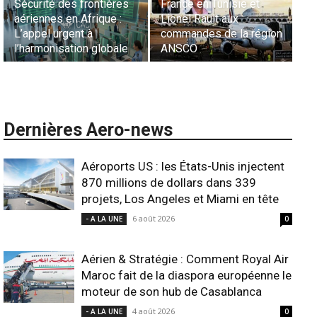
Sécurité des frontières
France en Tunisie et
Ha
aériennes en Afrique :
Lionel Rault aux
ex
L’appel urgent à
commandes de la région
ga
l’harmonisation globale
ANSCO
in
Dernières Aero-news
Aéroports US : les États-Unis injectent
870 millions de dollars dans 339
projets, Los Angeles et Miami en tête
6 août 2026
- A LA UNE
0
Aérien & Stratégie : Comment Royal Air
Maroc fait de la diaspora européenne le
moteur de son hub de Casablanca
4 août 2026
- A LA UNE
0