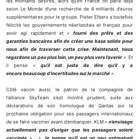
les montants désirés, alors qu’en France on parle déjà
selon Le Monde d’une recherche de 6 milliards d’euros
supplémentaires pour le groupe. Pieter Elbers a toutefois
félicité les gouvernements néerlandais et français pour
avoir agi rapidement et «
fourni des prêts et des
garanties bancaires afin de créer une base solide pour
nous afin de traverser cette crise. Maintenant, nous
regardons un peu plus loin, un peu plus vers l’avenir
». Et
il pense «
qu’il est juste de dire qu’il y a
encore beaucoup d’incertitudes sur le marché
».
Côté vaccin aussi, le patron de la compagnie de
l’alliance SkyTeam s’est montré prudent, suite aux
déclarations de son homologue de Qantas sur la
prochaine obligation pour ses passagers internationaux
de se faire vacciner avant d’embarquer. KLM «
n’envisage
actuellement pas
d’exiger que les passagers soient
vaccinés
» : «
Je pense qu’il est un peu prématuré