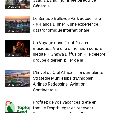
Saadia Zahidi nommée Directrice
Générale
- A LA UNE
Le Sentido Bellevue Park accueille le
« 9-Hands Dinner », une expérience
gastronomique internationale
- A LA UNE
Un Voyage sans Frontières en
musique… Via une dimension sonore
inédite. « Gnawa Diffusion », le célèbre
- A LA UNE
groupe algérien, pilier de la
L’Envol du Ciel Africain : la stimulante
Stratégie Multi-Hubs d’Ethiopian
Airlines Redessine l’Aviation
- A LA UNE
Continentale
Profitez de vos vacances d’été en
famille l’esprit léger en recevant