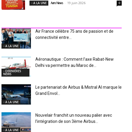
-
19 juin 2026
- A LA UNE
Aero News
0
INDUSTRIE Aéro
Air France célèbre 75 ans de passion et de
connectivité entre...
- A LA UNE
Aéronautique : Comment l’axe Rabat-New
Delhi va permettre au Maroc de...
- DERNIÈRES
NEWS
Le partenariat de Airbus & Mistral AI marque le
Grand Envol...
- A LA UNE
Nouvelair franchit un nouveau palier avec
l’intégration de son 3ème Airbus...
- A LA UNE