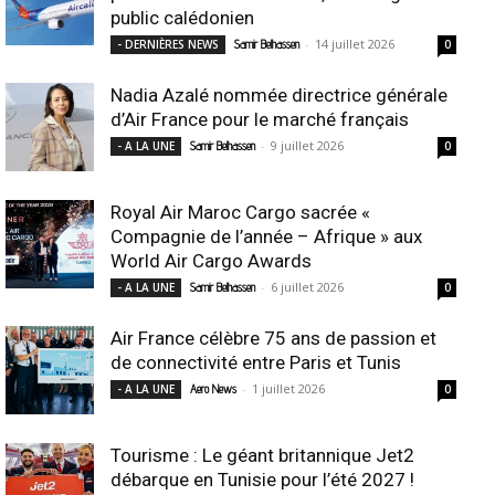
public calédonien
-
14 juillet 2026
- DERNIÈRES NEWS
Samir Belhassen
0
Nadia Azalé nommée directrice générale
d’Air France pour le marché français
-
9 juillet 2026
- A LA UNE
Samir Belhassen
0
Royal Air Maroc Cargo sacrée «
Compagnie de l’année – Afrique » aux
World Air Cargo Awards
-
6 juillet 2026
- A LA UNE
Samir Belhassen
0
Air France célèbre 75 ans de passion et
de connectivité entre Paris et Tunis
-
1 juillet 2026
- A LA UNE
Aero News
0
Tourisme : Le géant britannique Jet2
débarque en Tunisie pour l’été 2027 !