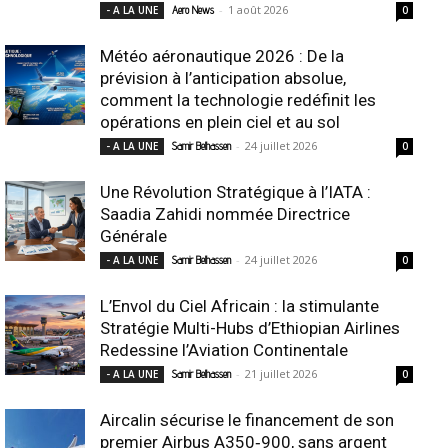
-
1 août 2026
- A LA UNE
Aero News
0
Météo aéronautique 2026 : De la
prévision à l’anticipation absolue,
comment la technologie redéfinit les
opérations en plein ciel et au sol
-
24 juillet 2026
- A LA UNE
Samir Belhassen
0
Une Révolution Stratégique à l’IATA :
Saadia Zahidi nommée Directrice
Générale
-
24 juillet 2026
- A LA UNE
Samir Belhassen
0
L’Envol du Ciel Africain : la stimulante
Stratégie Multi-Hubs d’Ethiopian Airlines
Redessine l’Aviation Continentale
-
21 juillet 2026
- A LA UNE
Samir Belhassen
0
Aircalin sécurise le financement de son
premier Airbus A350‑900, sans argent