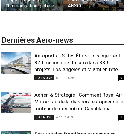
l’harmonisation globale
ANSCO
in
Dernières Aero-news
Aéroports US : les États-Unis injectent
870 millions de dollars dans 339
projets, Los Angeles et Miami en tête
6 août 2026
- A LA UNE
0
Aérien & Stratégie : Comment Royal Air
Maroc fait de la diaspora européenne le
moteur de son hub de Casablanca
4 août 2026
- A LA UNE
0