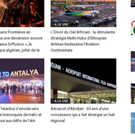
- A LA UNE
ans Frontières en
L’Envol du Ciel Africain : la stimulante
a une dimension sonore
Stratégie Multi-Hubs d’Ethiopian
nawa Diffusion », le
Airlines Redessine l’Aviation
e algérien, pilier de la
Continentale
- A LA UNE
’Istanbul s’envole vers
Aéroport d’Abidjan : 30 ans d’une
historiques de trafic et
concession qui a fait émerger un hub
ace aux défis de l’été
régional