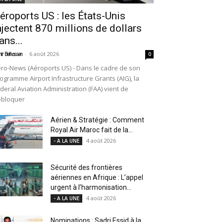
éroports US : les États-Unis
njectent 870 millions de dollars
ans...
-
6 août 2026
ir Belhassen
0
ro-News (Aéroports US) - Dans le cadre de son
ogramme Airport Infrastructure Grants (AIG), la
deral Aviation Administration (FAA) vient de
ébloquer
Aérien & Stratégie : Comment
Royal Air Maroc fait de la...
4 août 2026
- A LA UNE
Sécurité des frontières
aériennes en Afrique : L’appel
urgent à l’harmonisation...
4 août 2026
- A LA UNE
Nominations : Sadri Essid à la