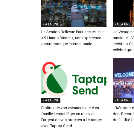
- A LA UNE
- A LA UNE
Le Sentido Bellevue Park accueille le
Un Voyage s
« 9-Hands Dinner », une expérience
musique… Vi
gastronomique internationale
inédite. « G
célèbre group
- A LA UNE
- A LA UNE
Profitez de vos vacances d’été en
L’Aéroport d
famille l’esprit léger en recevant
des Records 
l’argent de vos proches à l’étranger
de fluidité f
avec Taptap Send