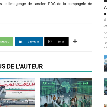
rès le limogeage de l’ancien PDG de la compagnie de
A
i
d
Sam
Ae
pr
atsApp
Linkedin
Email
Fe
d
US DE L'AUTEUR