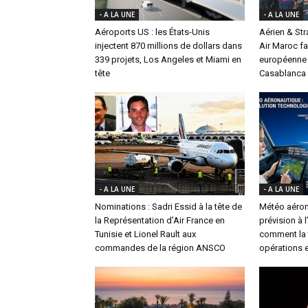
- A LA UNE
- A LA UNE
Aéroports US : les États-Unis
Aérien & St
injectent 870 millions de dollars dans
Air Maroc fa
339 projets, Los Angeles et Miami en
européenne 
tête
Casablanca
- A LA UNE
- A LA UNE
Nominations : Sadri Essid à la tête de
Météo aéron
la Représentation d’Air France en
prévision à 
Tunisie et Lionel Rault aux
comment la t
commandes de la région ANSCO
opérations e