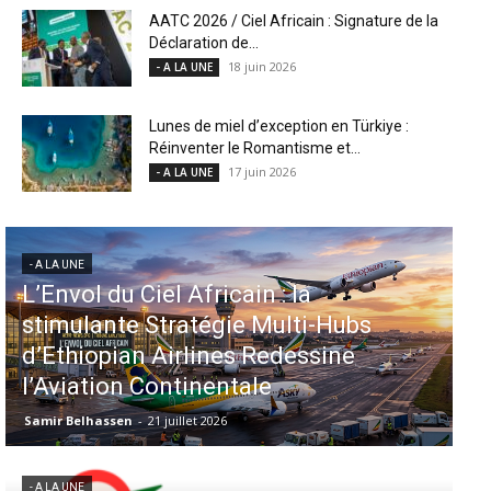
AATC 2026 / Ciel Africain : Signature de la
Déclaration de...
18 juin 2026
- A LA UNE
Lunes de miel d’exception en Türkiye :
Réinventer le Romantisme et...
17 juin 2026
- A LA UNE
- A LA UNE
 Ciel Africain : la
Aéroports US :
e Stratégie Multi-Hubs
injectent 870 
an Airlines Redessine
dans 339 proj
n Continentale
Miami en tête
n
-
21 juillet 2026
Samir Belhassen
-
6 ao
- A LA UNE