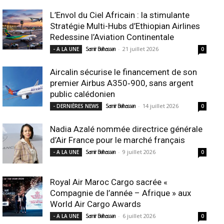
L’Envol du Ciel Africain : la stimulante
Stratégie Multi-Hubs d’Ethiopian Airlines
Redessine l’Aviation Continentale
-
21 juillet 2026
- A LA UNE
Samir Belhassen
0
Aircalin sécurise le financement de son
premier Airbus A350‑900, sans argent
public calédonien
-
14 juillet 2026
- DERNIÈRES NEWS
Samir Belhassen
0
Nadia Azalé nommée directrice générale
d’Air France pour le marché français
-
9 juillet 2026
- A LA UNE
Samir Belhassen
0
Royal Air Maroc Cargo sacrée «
Compagnie de l’année – Afrique » aux
World Air Cargo Awards
-
6 juillet 2026
- A LA UNE
Samir Belhassen
0