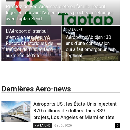
s vacances d’été en famille l’esprit
Aérien & Stratégie 
ant l’argent de vos proches à l’étranger
la diaspora europé
Send
Casablanca
- A LA UNE
- A LA UNE
stanbul
s des
Aéroport d’Abidjan : 30
Sécurité des fronti
riques de
ans d’une concession
aériennes en Afriqu
uidité face
qui a fait émerger un hub
L’appel urgent à
’été
régional
l’harmonisation glo
Dernières Aero-news
Aéroports US : les États-Unis injectent
870 millions de dollars dans 339
projets, Los Angeles et Miami en tête
6 août 2026
- A LA UNE
0