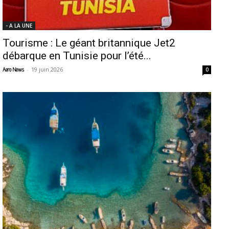
- A LA UNE
Tourisme : Le géant britannique Jet2
débarque en Tunisie pour l’été...
-
19 juin 2026
Aero News
0