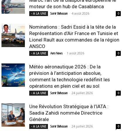
moteur de son hub de Casablanca
-
4 août 2026
- A LA UNE
Samir Belhassen
0
Nominations : Sadri Essid à la tête de la
Représentation d’Air France en Tunisie et
Lionel Rault aux commandes de la région
ANSCO
-
1 août 2026
- A LA UNE
Aero News
0
Météo aéronautique 2026 : De la
prévision à l’anticipation absolue,
comment la technologie redéfinit les
opérations en plein ciel et au sol
-
24 juillet 2026
- A LA UNE
Samir Belhassen
0
Une Révolution Stratégique à l’IATA :
Saadia Zahidi nommée Directrice
Générale
-
24 juillet 2026
- A LA UNE
Samir Belhassen
0