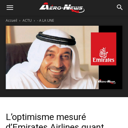
Accueil
ACTU
- A LA UNE
L’optimisme mesuré
d’Emirates Airlines quant