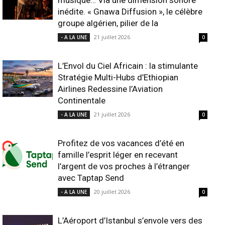
musique… Via une dimension sonore
inédite. « Gnawa Diffusion », le célèbre
groupe algérien, pilier de la
21 juillet 2026
- A LA UNE
0
L’Envol du Ciel Africain : la stimulante
Stratégie Multi-Hubs d’Ethiopian
Airlines Redessine l’Aviation
Continentale
21 juillet 2026
- A LA UNE
0
Profitez de vos vacances d’été en
famille l’esprit léger en recevant
l’argent de vos proches à l’étranger
avec Taptap Send
20 juillet 2026
- A LA UNE
0
L’Aéroport d’Istanbul s’envole vers des