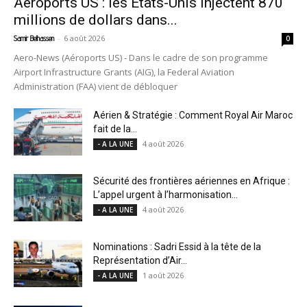
Aéroports US : les États-Unis injectent 870
millions de dollars dans...
-
6 août 2026
Samir Belhassen
0
Aero-News (Aéroports US) - Dans le cadre de son programme
Airport Infrastructure Grants (AIG), la Federal Aviation
Administration (FAA) vient de débloquer
Aérien & Stratégie : Comment Royal Air Maroc
fait de la...
4 août 2026
- A LA UNE
Sécurité des frontières aériennes en Afrique :
L’appel urgent à l’harmonisation...
4 août 2026
- A LA UNE
Nominations : Sadri Essid à la tête de la
Représentation d’Air...
1 août 2026
- A LA UNE