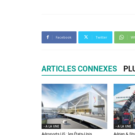
Facebook
Twitter
Wh
ARTICLES CONNEXES
PL
- A LA UNE
- A LA UNE
Aéroports US : les États-Unis
Aérien & St