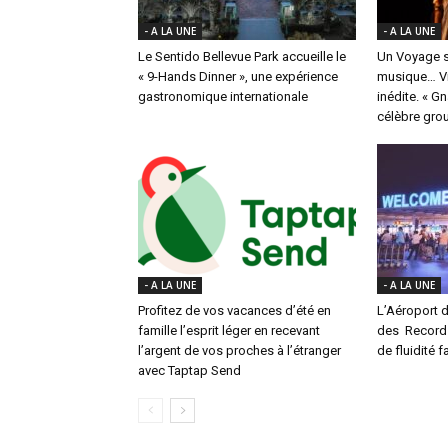
- A LA UNE
- A LA UNE
Le Sentido Bellevue Park accueille le
Un Voyage s
« 9-Hands Dinner », une expérience
musique… Vi
gastronomique internationale
inédite. « G
célèbre group
- A LA UNE
- A LA UNE
Profitez de vos vacances d’été en
L’Aéroport d
famille l’esprit léger en recevant
des Records 
l’argent de vos proches à l’étranger
de fluidité f
avec Taptap Send