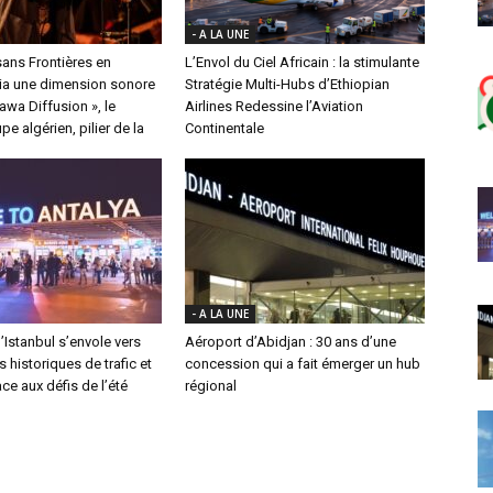
- A LA UNE
ans Frontières en
L’Envol du Ciel Africain : la stimulante
a une dimension sonore
Stratégie Multi-Hubs d’Ethiopian
nawa Diffusion », le
Airlines Redessine l’Aviation
e algérien, pilier de la
Continentale
- A LA UNE
’Istanbul s’envole vers
Aéroport d’Abidjan : 30 ans d’une
historiques de trafic et
concession qui a fait émerger un hub
ace aux défis de l’été
régional