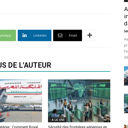
A
i
d
Sam
atsApp
Linkedin
Email
Ae
pr
Fe
d
US DE L'AUTEUR
- A LA UNE
ratégie : Comment Royal
Sécurité des frontières aériennes en