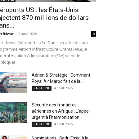
éroports US : les États-Unis
njectent 870 millions de dollars
ans...
-
6 août 2026
ir Belhassen
0
ro-News (Aéroports US) - Dans le cadre de son
ogramme Airport Infrastructure Grants (AIG), la
deral Aviation Administration (FAA) vient de
ébloquer
Aérien & Stratégie : Comment
Royal Air Maroc fait de la...
4 août 2026
- A LA UNE
Sécurité des frontières
aériennes en Afrique : L’appel
urgent à l’harmonisation...
4 août 2026
- A LA UNE
Nominations : Sadri Essid à la