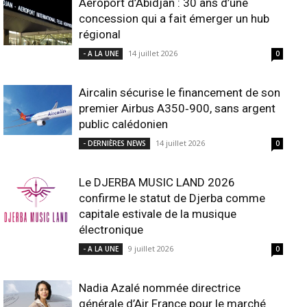
Aéroport d’Abidjan : 30 ans d’une
concession qui a fait émerger un hub
régional
14 juillet 2026
- A LA UNE
0
Aircalin sécurise le financement de son
premier Airbus A350‑900, sans argent
public calédonien
14 juillet 2026
- DERNIÈRES NEWS
0
Le DJERBA MUSIC LAND 2026
confirme le statut de Djerba comme
capitale estivale de la musique
électronique
9 juillet 2026
- A LA UNE
0
Nadia Azalé nommée directrice
générale d’Air France pour le marché