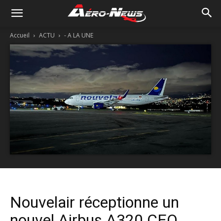
Accueil
ACTU
- A LA UNE
Nouvelair réceptionne un
nouvel Airbus A320 CEO,