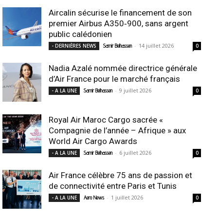
Aircalin sécurise le financement de son
premier Airbus A350‑900, sans argent
public calédonien
-
14 juillet 2026
- DERNIÈRES NEWS
Samir Belhassen
0
Nadia Azalé nommée directrice générale
d’Air France pour le marché français
-
9 juillet 2026
- A LA UNE
Samir Belhassen
0
Royal Air Maroc Cargo sacrée «
Compagnie de l’année – Afrique » aux
World Air Cargo Awards
-
6 juillet 2026
- A LA UNE
Samir Belhassen
0
Air France célèbre 75 ans de passion et
de connectivité entre Paris et Tunis
-
1 juillet 2026
- A LA UNE
Aero News
0