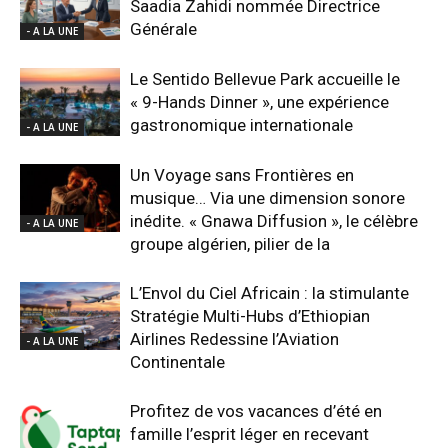
Saadia Zahidi nommée Directrice
Générale
- A LA UNE
Le Sentido Bellevue Park accueille le
« 9-Hands Dinner », une expérience
gastronomique internationale
- A LA UNE
Un Voyage sans Frontières en
musique… Via une dimension sonore
inédite. « Gnawa Diffusion », le célèbre
- A LA UNE
groupe algérien, pilier de la
L’Envol du Ciel Africain : la stimulante
Stratégie Multi-Hubs d’Ethiopian
Airlines Redessine l’Aviation
- A LA UNE
Continentale
Profitez de vos vacances d’été en
famille l’esprit léger en recevant