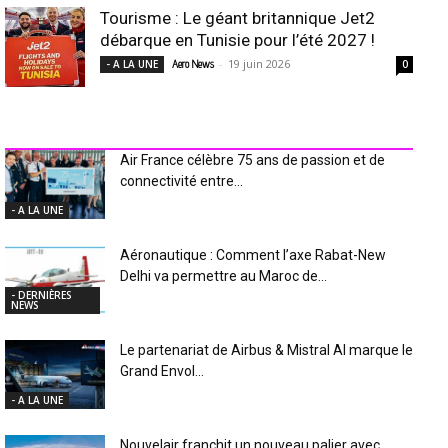
Tourisme : Le géant britannique Jet2
débarque en Tunisie pour l’été 2027 !
-
19 juin 2026
- A LA UNE
Aero News
0
INDUSTRIE Aéro
Air France célèbre 75 ans de passion et de
connectivité entre...
- A LA UNE
Aéronautique : Comment l’axe Rabat-New
Delhi va permettre au Maroc de...
- DERNIÈRES
NEWS
Le partenariat de Airbus & Mistral AI marque le
Grand Envol...
- A LA UNE
Nouvelair franchit un nouveau palier avec