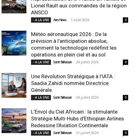
Lionel Rault aux commandes de la région
ANSCO
-
1 août 2026
- A LA UNE
Aero News
0
Météo aéronautique 2026 : De la
prévision à l’anticipation absolue,
comment la technologie redéfinit les
opérations en plein ciel et au sol
-
24 juillet 2026
- A LA UNE
Samir Belhassen
0
Une Révolution Stratégique à l’IATA :
Saadia Zahidi nommée Directrice
Générale
-
24 juillet 2026
- A LA UNE
Samir Belhassen
0
L’Envol du Ciel Africain : la stimulante
Stratégie Multi-Hubs d’Ethiopian Airlines
Redessine l’Aviation Continentale
-
21 juillet 2026
- A LA UNE
Samir Belhassen
0