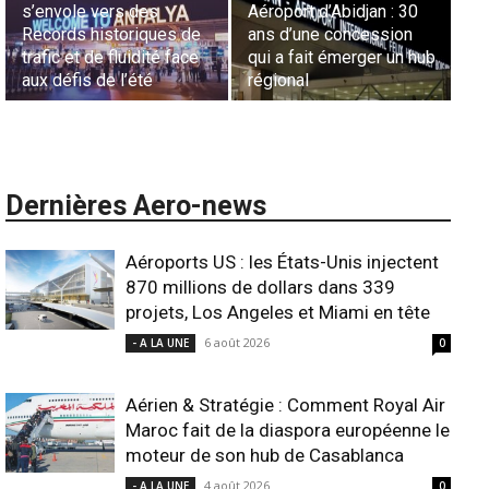
 30
Sécurité des frontières
France en Tunisie et
on
aériennes en Afrique :
Lionel Rault aux
n hub
L’appel urgent à
commandes de la région
l’harmonisation globale
ANSCO
Dernières Aero-news
Aéroports US : les États-Unis injectent
870 millions de dollars dans 339
projets, Los Angeles et Miami en tête
6 août 2026
- A LA UNE
0
Aérien & Stratégie : Comment Royal Air
Maroc fait de la diaspora européenne le
moteur de son hub de Casablanca
4 août 2026
- A LA UNE
0