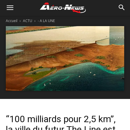
Accueil
ACTU
- A LA UNE
“100 milliards pour 2,5 km”,
la ville du futur The Line est