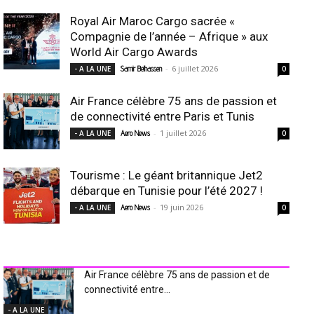
Royal Air Maroc Cargo sacrée «
Compagnie de l’année – Afrique » aux
World Air Cargo Awards
-
6 juillet 2026
- A LA UNE
Samir Belhassen
0
Air France célèbre 75 ans de passion et
de connectivité entre Paris et Tunis
-
1 juillet 2026
- A LA UNE
Aero News
0
Tourisme : Le géant britannique Jet2
débarque en Tunisie pour l’été 2027 !
-
19 juin 2026
- A LA UNE
Aero News
0
INDUSTRIE Aéro
Air France célèbre 75 ans de passion et de
connectivité entre...
- A LA UNE