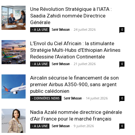
Une Révolution Stratégique à l’IATA :
Saadia Zahidi nommée Directrice
Générale
-
24 juillet 2026
- A LA UNE
Samir Belhassen
0
L’Envol du Ciel Africain : la stimulante
Stratégie Multi-Hubs d’Ethiopian Airlines
Redessine l’Aviation Continentale
-
21 juillet 2026
- A LA UNE
Samir Belhassen
0
Aircalin sécurise le financement de son
premier Airbus A350‑900, sans argent
public calédonien
-
14 juillet 2026
- DERNIÈRES NEWS
Samir Belhassen
0
Nadia Azalé nommée directrice générale
d’Air France pour le marché français
-
9 juillet 2026
- A LA UNE
Samir Belhassen
0