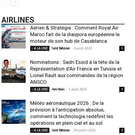
AIRLINES
Aérien & Stratégie : Comment Royal Air
Maroc fait de la diaspora européenne le
moteur de son hub de Casablanca
-
4 août 2026
- A LA UNE
Samir Belhassen
0
Nominations : Sadri Essid à la tête de la
Représentation d’Air France en Tunisie et
Lionel Rault aux commandes de la région
ANSCO
-
1 août 2026
- A LA UNE
Aero News
0
Météo aéronautique 2026 : De la
prévision à l’anticipation absolue,
comment la technologie redéfinit les
opérations en plein ciel et au sol
-
24 juillet 2026
- A LA UNE
Samir Belhassen
0