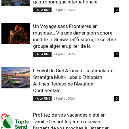
gastronomique internationale
21 juillet 2026
- A LA UNE
0
Un Voyage sans Frontières en
musique… Via une dimension sonore
inédite. « Gnawa Diffusion », le célèbre
groupe algérien, pilier de la
21 juillet 2026
- A LA UNE
0
L’Envol du Ciel Africain : la stimulante
Stratégie Multi-Hubs d’Ethiopian
Airlines Redessine l’Aviation
Continentale
21 juillet 2026
- A LA UNE
0
Profitez de vos vacances d’été en
famille l’esprit léger en recevant
l’argent de vos proches à l’étranger