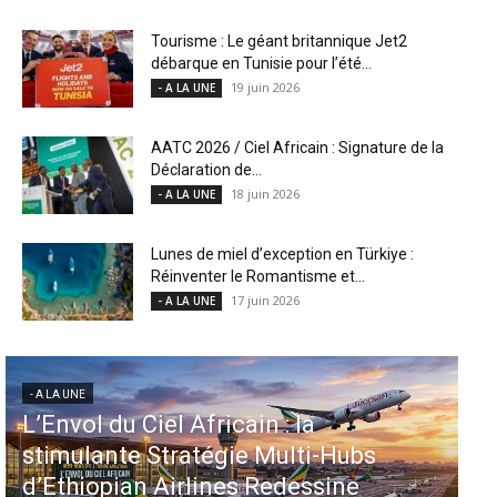
Tourisme : Le géant britannique Jet2
débarque en Tunisie pour l’été...
19 juin 2026
- A LA UNE
AATC 2026 / Ciel Africain : Signature de la
Déclaration de...
18 juin 2026
- A LA UNE
Lunes de miel d’exception en Türkiye :
Réinventer le Romantisme et...
17 juin 2026
- A LA UNE
- A LA UNE
iel Africain : la
Aéroports US : l
Stratégie Multi-Hubs
injectent 870 mi
 Airlines Redessine
dans 339 projet