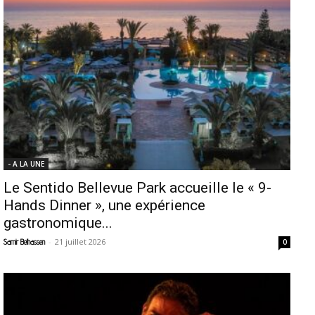
- A LA UNE
Le Sentido Bellevue Park accueille le « 9-
Hands Dinner », une expérience
gastronomique...
-
21 juillet 2026
Samir Belhassen
0