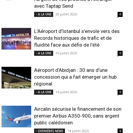
avec Taptap Send
20 juillet 2026
- A LA UNE
0
L’Aéroport d’Istanbul s’envole vers des
Records historiques de trafic et de
fluidité face aux défis de l’été
16 juillet 2026
- A LA UNE
0
Aéroport d’Abidjan : 30 ans d’une
concession qui a fait émerger un hub
régional
14 juillet 2026
- A LA UNE
0
Aircalin sécurise le financement de son
premier Airbus A350‑900, sans argent
public calédonien
14 juillet 2026
- DERNIÈRES NEWS
0