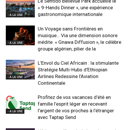
Le Sentido Bellevue Park accueille le
« 9-Hands Dinner », une expérience
gastronomique internationale
- A LA UNE
Un Voyage sans Frontières en
musique… Via une dimension sonore
inédite. « Gnawa Diffusion », le célèbre
- A LA UNE
groupe algérien, pilier de la
L’Envol du Ciel Africain : la stimulante
Stratégie Multi-Hubs d’Ethiopian
Airlines Redessine l’Aviation
- A LA UNE
Continentale
Profitez de vos vacances d’été en
famille l’esprit léger en recevant
l’argent de vos proches à l’étranger
- A LA UNE
avec Taptap Send