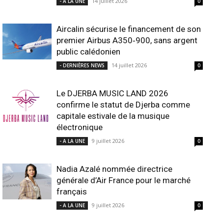
14 juillet 2026
- A LA UNE
0
Aircalin sécurise le financement de son
premier Airbus A350‑900, sans argent
public calédonien
14 juillet 2026
- DERNIÈRES NEWS
0
Le DJERBA MUSIC LAND 2026
confirme le statut de Djerba comme
capitale estivale de la musique
électronique
9 juillet 2026
- A LA UNE
0
Nadia Azalé nommée directrice
générale d’Air France pour le marché
français
9 juillet 2026
- A LA UNE
0