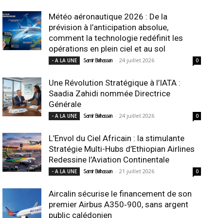
Météo aéronautique 2026 : De la
prévision à l’anticipation absolue,
comment la technologie redéfinit les
opérations en plein ciel et au sol
-
24 juillet 2026
- A LA UNE
Samir Belhassen
0
Une Révolution Stratégique à l’IATA :
Saadia Zahidi nommée Directrice
Générale
-
24 juillet 2026
- A LA UNE
Samir Belhassen
0
L’Envol du Ciel Africain : la stimulante
Stratégie Multi-Hubs d’Ethiopian Airlines
Redessine l’Aviation Continentale
-
21 juillet 2026
- A LA UNE
Samir Belhassen
0
Aircalin sécurise le financement de son
premier Airbus A350‑900, sans argent
public calédonien