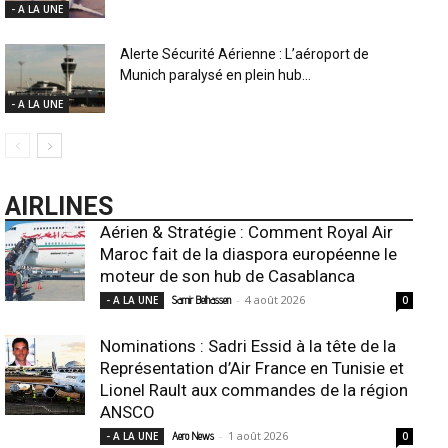
- A LA UNE
Alerte Sécurité Aérienne : L’aéroport de
Munich paralysé en plein hub...
- A LA UNE
AIRLINES
Aérien & Stratégie : Comment Royal Air
Maroc fait de la diaspora européenne le
moteur de son hub de Casablanca
-
4 août 2026
- A LA UNE
Samir Belhassen
0
Nominations : Sadri Essid à la tête de la
Représentation d’Air France en Tunisie et
Lionel Rault aux commandes de la région
ANSCO
-
1 août 2026
- A LA UNE
Aero News
0