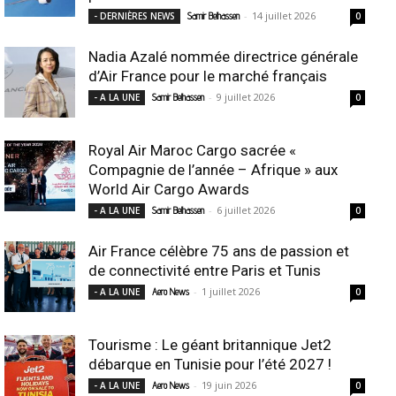
-
14 juillet 2026
- DERNIÈRES NEWS
Samir Belhassen
0
Nadia Azalé nommée directrice générale
d’Air France pour le marché français
-
9 juillet 2026
- A LA UNE
Samir Belhassen
0
Royal Air Maroc Cargo sacrée «
Compagnie de l’année – Afrique » aux
World Air Cargo Awards
-
6 juillet 2026
- A LA UNE
Samir Belhassen
0
Air France célèbre 75 ans de passion et
de connectivité entre Paris et Tunis
-
1 juillet 2026
- A LA UNE
Aero News
0
Tourisme : Le géant britannique Jet2
débarque en Tunisie pour l’été 2027 !
-
19 juin 2026
- A LA UNE
Aero News
0