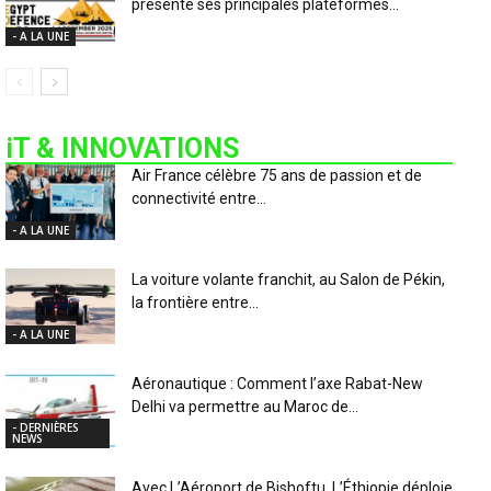
présente ses principales plateformes...
- A LA UNE
iT & INNOVATIONS
Air France célèbre 75 ans de passion et de
connectivité entre...
- A LA UNE
La voiture volante franchit, au Salon de Pékin,
la frontière entre...
- A LA UNE
Aéronautique : Comment l’axe Rabat-New
Delhi va permettre au Maroc de...
- DERNIÈRES
NEWS
Avec L’Aéroport de Bishoftu, L’Éthiopie déploie