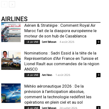
AIRLINES
Aérien & Stratégie : Comment Royal Air
Maroc fait de la diaspora européenne le
moteur de son hub de Casablanca
-
4 août 2026
- A LA UNE
Samir Belhassen
0
Nominations : Sadri Essid à la tête de la
Représentation d’Air France en Tunisie et
Lionel Rault aux commandes de la région
ANSCO
-
1 août 2026
- A LA UNE
Aero News
0
Météo aéronautique 2026 : De la
prévision à l’anticipation absolue,
comment la technologie redéfinit les
opérations en plein ciel et au sol
-
24 juillet 2026
- A LA UNE
Samir Belhassen
0