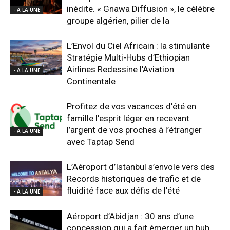
inédite. « Gnawa Diffusion », le célèbre
- A LA UNE
groupe algérien, pilier de la
L’Envol du Ciel Africain : la stimulante
Stratégie Multi-Hubs d’Ethiopian
Airlines Redessine l’Aviation
- A LA UNE
Continentale
Profitez de vos vacances d’été en
famille l’esprit léger en recevant
l’argent de vos proches à l’étranger
- A LA UNE
avec Taptap Send
L’Aéroport d’Istanbul s’envole vers des
Records historiques de trafic et de
fluidité face aux défis de l’été
- A LA UNE
Aéroport d’Abidjan : 30 ans d’une
concession qui a fait émerger un hub