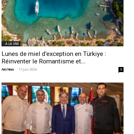
- A LA UNE
Lunes de miel d’exception en Türkiye :
Réinventer le Romantisme et...
-
17 juin 2026
Aero News
0