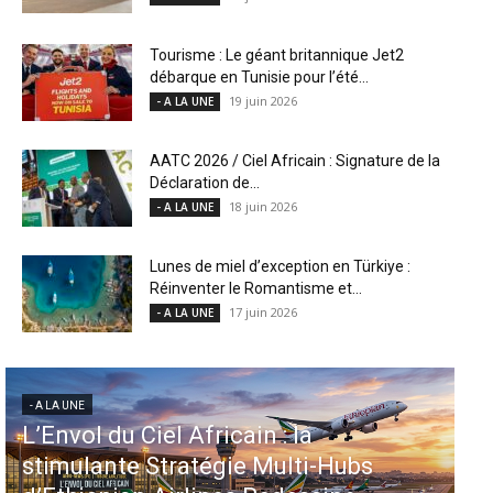
Tourisme : Le géant britannique Jet2
débarque en Tunisie pour l’été...
19 juin 2026
- A LA UNE
AATC 2026 / Ciel Africain : Signature de la
Déclaration de...
18 juin 2026
- A LA UNE
Lunes de miel d’exception en Türkiye :
Réinventer le Romantisme et...
17 juin 2026
- A LA UNE
- A LA UNE
Aéroports US : les États-Unis
bs
injectent 870 millions de dollars