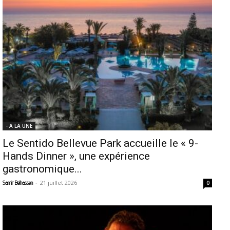
- A LA UNE
Le Sentido Bellevue Park accueille le « 9-
Hands Dinner », une expérience
gastronomique...
-
21 juillet 2026
Samir Belhassen
0