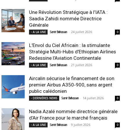
Une Révolution Stratégique à l’IATA :
Saadia Zahidi nommée Directrice
Générale
-
24 juillet 2026
- A LA UNE
Samir Belhassen
0
L’Envol du Ciel Africain : la stimulante
Stratégie Multi-Hubs d’Ethiopian Airlines
Redessine l’Aviation Continentale
-
21 juillet 2026
- A LA UNE
Samir Belhassen
0
Aircalin sécurise le financement de son
premier Airbus A350‑900, sans argent
public calédonien
-
14 juillet 2026
- DERNIÈRES NEWS
Samir Belhassen
0
Nadia Azalé nommée directrice générale
d’Air France pour le marché français
-
9 juillet 2026
- A LA UNE
Samir Belhassen
0