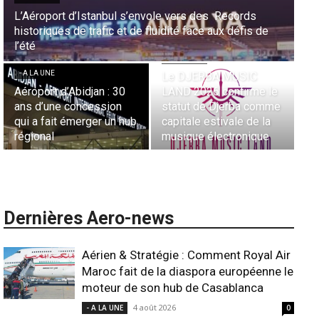
- 
L’Aéroport d’Istanbul s’envole vers des Records
historiques de trafic et de fluidité face aux défis de
Sé
- 
l’été
ur
No
- A LA UNE
Ess
- A LA UNE
Le DJERBA MUSIC
Re
Aéroport d’Abidjan : 30
LAND 2026 confirme le
Fr
ans d’une concession
statut de Djerba comme
Li
qui a fait émerger un hub
capitale estivale de la
co
régional
musique électronique
A
Dernières Aero-news
Aérien & Stratégie : Comment Royal Air
Maroc fait de la diaspora européenne le
moteur de son hub de Casablanca
4 août 2026
- A LA UNE
0