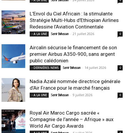
L’Envol du Ciel Africain : la stimulante
Stratégie Multi-Hubs d’Ethiopian Airlines
Redessine l’Aviation Continentale
-
21 juillet 2026
- A LA UNE
Samir Belhassen
0
Aircalin sécurise le financement de son
premier Airbus A350‑900, sans argent
public calédonien
-
14 juillet 2026
- DERNIÈRES NEWS
Samir Belhassen
0
Nadia Azalé nommée directrice générale
d’Air France pour le marché français
-
9 juillet 2026
- A LA UNE
Samir Belhassen
0
Royal Air Maroc Cargo sacrée «
Compagnie de l’année – Afrique » aux
World Air Cargo Awards
-
6 juillet 2026
- A LA UNE
Samir Belhassen
0