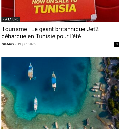
- A LA UNE
Tourisme : Le géant britannique Jet2
débarque en Tunisie pour l’été...
-
19 juin 2026
Aero News
0