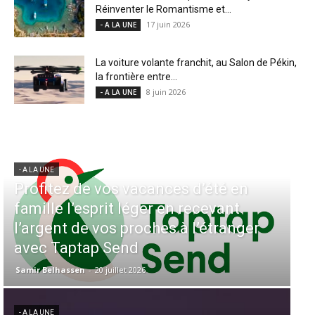
Réinventer le Romantisme et...
17 juin 2026
- A LA UNE
La voiture volante franchit, au Salon de Pékin,
la frontière entre...
8 juin 2026
- A LA UNE
- A LA UNE
- 
Profitez de vos vacances d’été en
A
famille l’esprit léger en recevant
Ai
l’argent de vos proches à l’étranger
e
avec Taptap Send
C
Samir Belhassen
-
20 juillet 2026
Sa
- A LA UNE