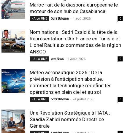
Maroc fait de la diaspora européenne le
moteur de son hub de Casablanca
-
4 août 2026
- A LA UNE
Samir Belhassen
0
Nominations : Sadri Essid à la tête de la
Représentation d’Air France en Tunisie et
Lionel Rault aux commandes de la région
ANSCO
-
1 août 2026
- A LA UNE
Aero News
0
Météo aéronautique 2026 : De la
prévision à l’anticipation absolue,
comment la technologie redéfinit les
opérations en plein ciel et au sol
-
24 juillet 2026
- A LA UNE
Samir Belhassen
0
Une Révolution Stratégique à l’IATA :
Saadia Zahidi nommée Directrice
Générale
-
24 juillet 2026
- A LA UNE
Samir Belhassen
0