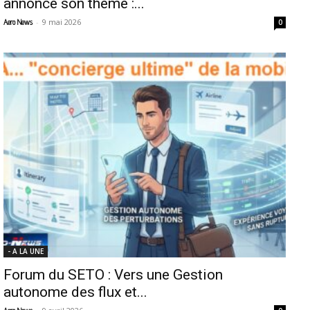
annonce son thème :...
-
9 mai 2026
Aero News
0
- A LA UNE
Forum du SETO : Vers une Gestion
autonome des flux et...