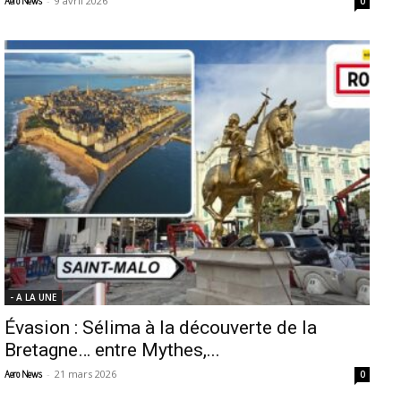
-
9 avril 2026
Aero News
0
- A LA UNE
Évasion : Sélima à la découverte de la
Bretagne… entre Mythes,...
-
21 mars 2026
Aero News
0