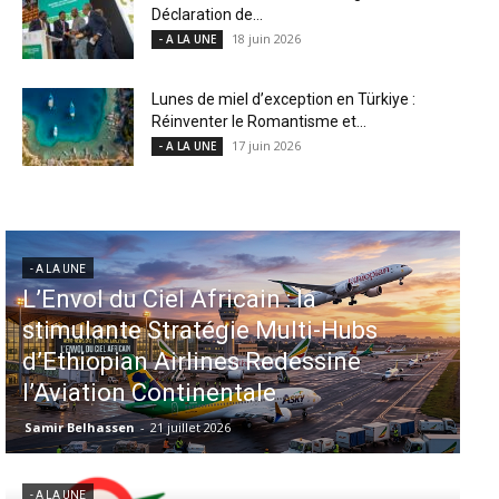
Déclaration de...
18 juin 2026
- A LA UNE
Lunes de miel d’exception en Türkiye :
Réinventer le Romantisme et...
17 juin 2026
- A LA UNE
- A LA UNE
Aéroports US : les États-Unis
injectent 870 millions de dollars
dans 339 projets, Los Angeles et
Miami en tête
Samir Belhassen
-
6 août 2026
- A LA UNE