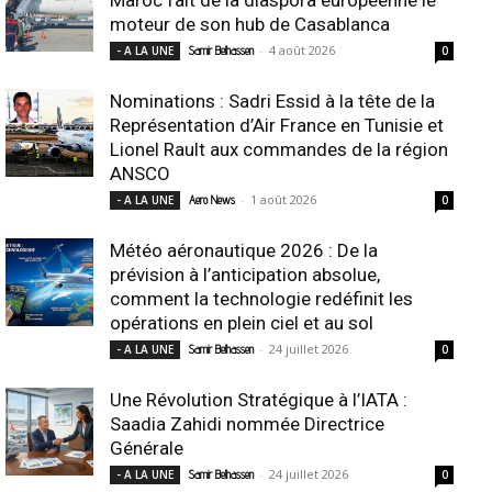
moteur de son hub de Casablanca
-
4 août 2026
- A LA UNE
Samir Belhassen
0
Nominations : Sadri Essid à la tête de la
Représentation d’Air France en Tunisie et
Lionel Rault aux commandes de la région
ANSCO
-
1 août 2026
- A LA UNE
Aero News
0
Météo aéronautique 2026 : De la
prévision à l’anticipation absolue,
comment la technologie redéfinit les
opérations en plein ciel et au sol
-
24 juillet 2026
- A LA UNE
Samir Belhassen
0
Une Révolution Stratégique à l’IATA :
Saadia Zahidi nommée Directrice
Générale
-
24 juillet 2026
- A LA UNE
Samir Belhassen
0