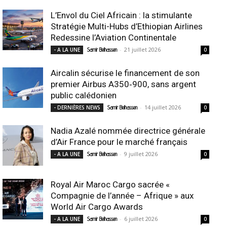
L’Envol du Ciel Africain : la stimulante
Stratégie Multi-Hubs d’Ethiopian Airlines
Redessine l’Aviation Continentale
-
21 juillet 2026
- A LA UNE
Samir Belhassen
0
Aircalin sécurise le financement de son
premier Airbus A350‑900, sans argent
public calédonien
-
14 juillet 2026
- DERNIÈRES NEWS
Samir Belhassen
0
Nadia Azalé nommée directrice générale
d’Air France pour le marché français
-
9 juillet 2026
- A LA UNE
Samir Belhassen
0
Royal Air Maroc Cargo sacrée «
Compagnie de l’année – Afrique » aux
World Air Cargo Awards
-
6 juillet 2026
- A LA UNE
Samir Belhassen
0