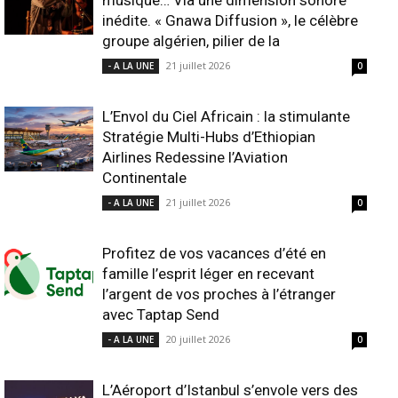
musique… Via une dimension sonore
inédite. « Gnawa Diffusion », le célèbre
groupe algérien, pilier de la
21 juillet 2026
- A LA UNE
0
L’Envol du Ciel Africain : la stimulante
Stratégie Multi-Hubs d’Ethiopian
Airlines Redessine l’Aviation
Continentale
21 juillet 2026
- A LA UNE
0
Profitez de vos vacances d’été en
famille l’esprit léger en recevant
l’argent de vos proches à l’étranger
avec Taptap Send
20 juillet 2026
- A LA UNE
0
L’Aéroport d’Istanbul s’envole vers des