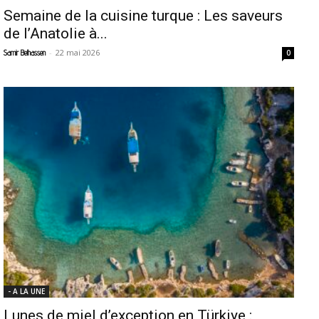
Semaine de la cuisine turque : Les saveurs
de l’Anatolie à...
-
22 mai 2026
Samir Belhassen
0
- A LA UNE
Lunes de miel d’exception en Türkiye :