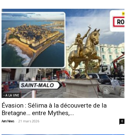
- A LA UNE
Évasion : Sélima à la découverte de la
Bretagne… entre Mythes,...
-
21 mars 2026
Aero News
0