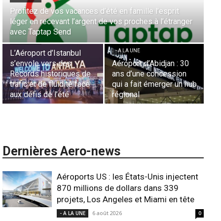
Aérien & Stratégie : Comment Royal Air Maroc fait de
ger
la diaspora européenne le moteur de son hub de
- A LA UNE
Casablanca
Nominations : Sadri
Essid à la tête de la
- A LA UNE
Représentation d’Air
30
Sécurité des frontières
France en Tunisie et
n
aériennes en Afrique :
Lionel Rault aux
 hub
L’appel urgent à
commandes de la région
l’harmonisation globale
ANSCO
Dernières Aero-news
Aéroports US : les États-Unis injectent
870 millions de dollars dans 339
projets, Los Angeles et Miami en tête
6 août 2026
- A LA UNE
0