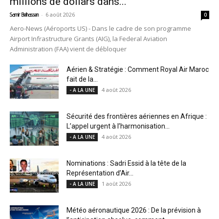
millions de dollars dans...
-
6 août 2026
Samir Belhassen
0
Aero-News (Aéroports US) - Dans le cadre de son programme
Airport Infrastructure Grants (AIG), la Federal Aviation
Administration (FAA) vient de débloquer
Aérien & Stratégie : Comment Royal Air Maroc
fait de la...
4 août 2026
- A LA UNE
Sécurité des frontières aériennes en Afrique :
L’appel urgent à l’harmonisation...
4 août 2026
- A LA UNE
Nominations : Sadri Essid à la tête de la
Représentation d’Air...
1 août 2026
- A LA UNE
Météo aéronautique 2026 : De la prévision à