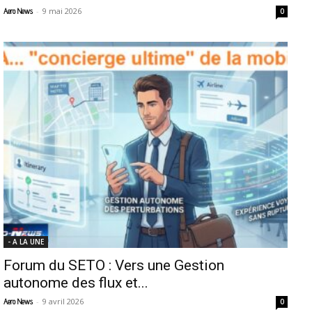
-
9 mai 2026
Aero News
0
- A LA UNE
Forum du SETO : Vers une Gestion
autonome des flux et...
-
9 avril 2026
Aero News
0